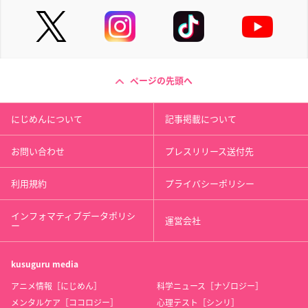
ページの先頭へ
にじめんについて
記事掲載について
お問い合わせ
プレスリリース送付先
利用規約
プライバシーポリシー
インフォマティブデータポリシ
運営会社
ー
kusuguru
media
アニメ情報［にじめん］
科学ニュース［ナゾロジー］
メンタルケア［ココロジー］
心理テスト［シンリ］