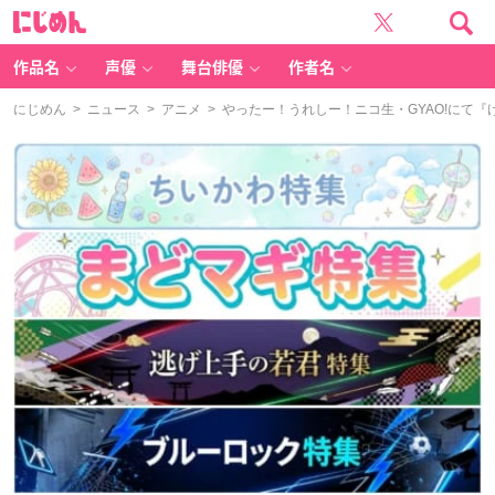
に
じ
め
ん
作品名
声優
舞台俳優
作者名
にじめん
>
ニュース
>
アニメ
> やったー！うれしー！ニコ生・GYAO!にて