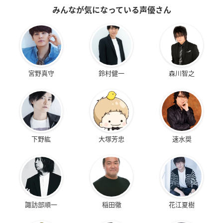
みんなが気になっている声優さん
宮野真守
鈴村健一
森川智之
下野紘
大塚芳忠
速水奨
諏訪部順一
稲田徹
花江夏樹