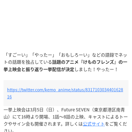
「すごーい」「やったー」「おもしろーい」などの語録でネッ
トの話題を独占している
話題のアニメ『けものフレンズ』の一
しました！やったー！
挙上映会と振り返り一挙配信が決定
https://twitter.com/kemo_anime/status/8317103034401628
16
一挙上映会は3月5日（日）、Future SEVEN（東京都港区南青
山）にて16時より開場、1話〜8話の上映、キャストによるトー
クやサイン会も開催されます。詳しくは
公式サイト
をご覧くだ
さい。