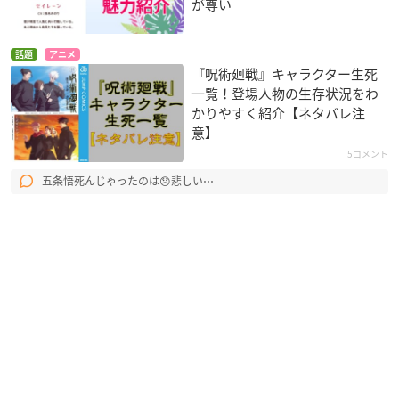
が尊い
話題
アニメ
『呪術廻戦』キャラクター生死
一覧！登場人物の生存状況をわ
かりやすく紹介【ネタバレ注
意】
5コメント
五条悟死んじゃったのは😞悲しい⋯