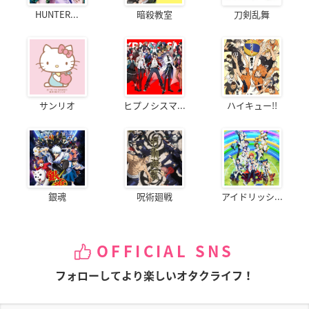
HUNTER...
暗殺教室
刀剣乱舞
サンリオ
ヒプノシスマ...
ハイキュー!!
銀魂
呪術廻戦
アイドリッシ...
OFFICIAL SNS
フォローしてより楽しいオタクライフ！