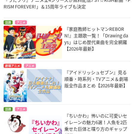
RISM FOREVER!」＆15周年ライブも決定
話題
アニメ
『家庭教師ヒットマンREBOR
N!』主題歌一覧！「Drawing da
ys」はじめ歴代楽曲を完全網羅
【2026年最新】
劇場アニメ
アニメ
『アイドリッシュセブン』見る
順番・時系列・TVアニメ＆劇場
版全作品まとめ【2026年最新】
話題
アニメ
『ちいかわ』怖いのに可愛いセ
イレーンの魅力6選！人魚を2匹
乗せた巨体と喋り方のギャップ