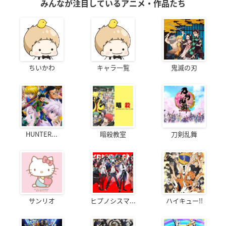
みんなが注目しているアニメ・作品たち
ちいかわ
キャラ一覧
鬼滅の刃
HUNTER...
暗殺教室
刀剣乱舞
サンリオ
ヒプノシスマ...
ハイキュー!!