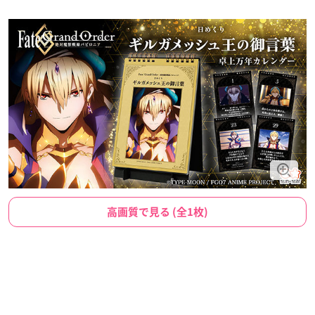
高画質で見る (全1枚)