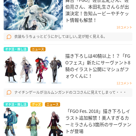
舞台『FGO』佐奈宏紀さん、佐
伯亮さん、本田礼生さんらが出
演決定！告知ムービーやチケッ
ト情報も解禁！
10コメント
衣装もうちょっとどうにかしてほしい｡足が短く見える｡
オタ活・推し活
ニュース
描き下ろしは40騎以上！？「FG
Oフェス」新たにサーヴァント8
騎のイラスト公開にマシュがフ
ォウくんに！
12コメント
ナイチンゲールがヨルムンガンドのココさんに見えてしまって・・・
オタ活・推し活
グッズ
ニュース
「FGO Fes. 2018​」描き下ろしイ
ラスト追加解禁！美人すぎるカ
ーミラさんら3箇所のサーヴァン
トが登場