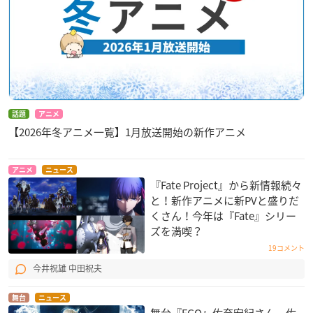
話題
アニメ
【2026年冬アニメ一覧】1月放送開始の新作アニメ
アニメ
ニュース
『Fate Project』から新情報続々
と！新作アニメに新PVと盛りだ
くさん！今年は『Fate』シリー
ズを満喫？
19コメント
今井祝雄 中田祝夫
舞台
ニュース