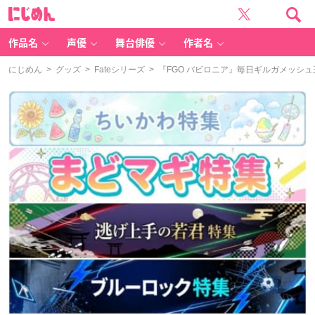
に
じ
め
ん
作品名
声優
舞台俳優
作者名
にじめん
>
グッズ
>
Fateシリーズ
> 『FGO バビロニア』毎日ギルガメッ