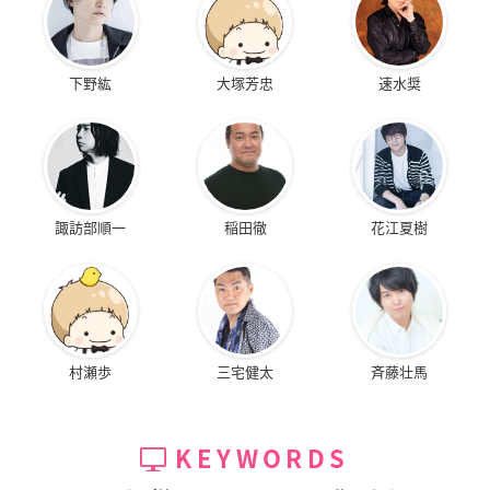
下野紘
大塚芳忠
速水奨
諏訪部順一
稲田徹
花江夏樹
村瀬歩
三宅健太
斉藤壮馬
KEYWORDS