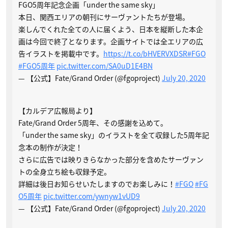
FGO5周年記念企画「under the same sky」
本日、関西エリアの朝刊にサーヴァントたちが登場。
楽しんでくれた全ての人に届くよう、日本を縦断した本企
画は今回で終了となります。企画サイトでは全エリアの広
告イラストを掲載中です。
https://t.co/bHVERVXDSR
#FGO
#FGO5周年
pic.twitter.com/SA0uD1E4BN
— 【公式】Fate/Grand Order (@fgoproject)
July 20, 2020
【カルデア広報局より】
Fate/Grand Order 5周年、その感謝を込めて。
「under the same sky」のイラストを全て収録した5周年記
念本の制作が決定！
さらに広告では映りきらなかった部分を含めたサーヴァン
トの全身立ち絵も収録予定。
詳細は後日お知らせいたしますのでお楽しみに！
#FGO
#FG
O5周年
pic.twitter.com/ywnyw1vUD9
— 【公式】Fate/Grand Order (@fgoproject)
July 20, 2020