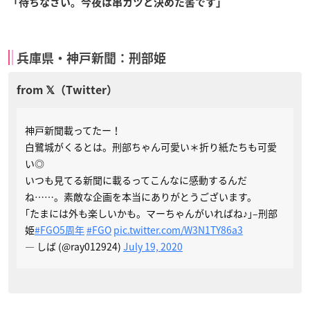
「待ちなさい。今夜は串カツと決めた筈です」
兵庫県・神戸新聞：刑部姫
神戸新聞載ってたー！
白鷺城がくるとは。刑部ちゃん可愛い＊折り紙たちも可愛
い◎
いつも見てる新聞に載るってこんなに感動するんだ
ね……。素敵な企画を本当にありがとうございます。
｢たまには外も楽しいかも。マーちゃんがいればね♪｣–刑部
姫
#FGO5周年
#FGO
pic.twitter.com/W3N1TY86a3
— しば (@ray012924)
July 19, 2020