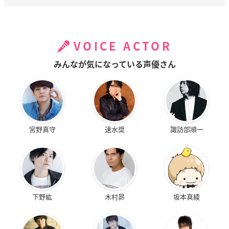
VOICE ACTOR
みんなが気になっている声優さん
宮野真守
速水奨
諏訪部順一
下野紘
木村昴
坂本真綾