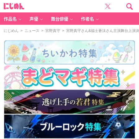
に
じ
め
ん
作品名
声優
舞台俳優
作者名
にじめん
>
ニュース
>
宮野真守
> 宮野真守さん&福士蒼汰さん主演舞台上演