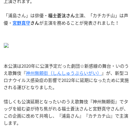
上演されます。
「浦島さん」は俳優・
主演、「カチカチ山」は声
福士蒼汰さん
優・
が主演を務めることが発表されました！
宮野真守
さん
本公演は2020年に公演予定だった劇団☆新感線の舞台・いのう
え歌舞伎『
神州無頼街（しんしゅうぶらいがい）
』が、新型コ
ロナウイルス感染症の影響で2022年に延期になったために実施
される運びとなりました。
惜しくも公演延期となったいのうえ歌舞伎『神州無頼街』でタ
ッグを組む姿が待ち焦がれる福士蒼汰さんと宮野真守さんが、
この企画に改めて共鳴し、『浦島さん』『カチカチ山』で主演
します。