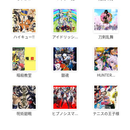
ハイキュー!!
アイドリッシ...
刀剣乱舞
暗殺教室
銀魂
HUNTER...
呪術廻戦
ヒプノシスマ...
テニスの王子様