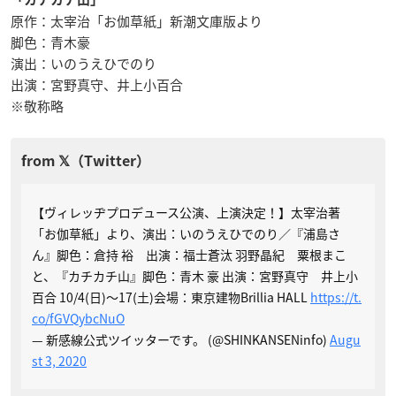
原作：太宰治「お伽草紙」新潮文庫版より
脚色：青木豪
演出：いのうえひでのり
出演：宮野真守、井上小百合
※敬称略
【ヴィレッヂプロデュース公演、上演決定！】太宰治著
「お伽草紙」より、演出：いのうえひでのり／『浦島さ
ん』脚色：倉持 裕 出演：福士蒼汰 羽野晶紀 粟根まこ
と、『カチカチ山』脚色：青木 豪 出演：宮野真守 井上小
百合 10/4(日)～17(土)会場：東京建物Brillia HALL
https://t.
co/fGVQybcNuO
— 新感線公式ツイッターです。 (@SHINKANSENinfo)
Augu
st 3, 2020