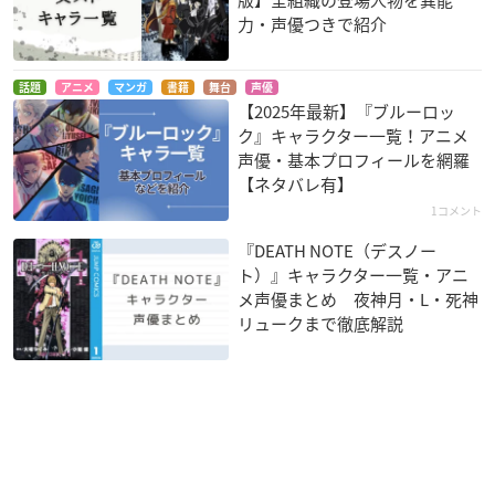
力・声優つきで紹介
話題
アニメ
マンガ
書籍
舞台
声優
【2025年最新】『ブルーロッ
ク』キャラクター一覧！アニメ
声優・基本プロフィールを網羅
【ネタバレ有】
1コメント
『DEATH NOTE（デスノー
ト）』キャラクター一覧・アニ
メ声優まとめ 夜神月・L・死神
リュークまで徹底解説