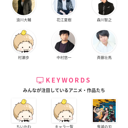
浪川大輔
花江夏樹
森川智之
村瀬歩
中村悠一
斉藤壮馬
KEYWORDS
みんなが注目しているアニメ・作品たち
ちいかわ
キャラ一覧
鬼滅の刃