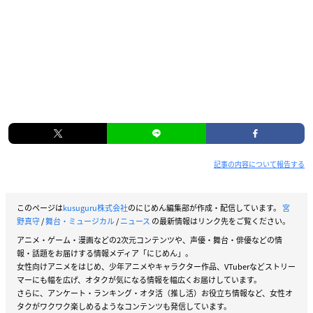
記事の内容について報告する
このページは
kusuguru株式会社
のにじめん編集部が作成・配信しています。
宮
野真守
/
舞台・ミュージカル
/
ニュース
の最新情報はリンク先をご覧ください。
アニメ・ゲーム・漫画などの2次元コンテンツや、声優・舞台・俳優などの情
報・話題をお届けする情報メディア「にじめん」。
女性向けアニメをはじめ、少年アニメやキャラクター作品、VTuberなどストリー
マーにも幅を広げ、オタクが気になる情報を幅広くお届けしています。
さらに、アンケート・ランキング・オタ活（推し活）お役立ち情報など、女性オ
タクがワクワク楽しめるようなコンテンツも発信しています。