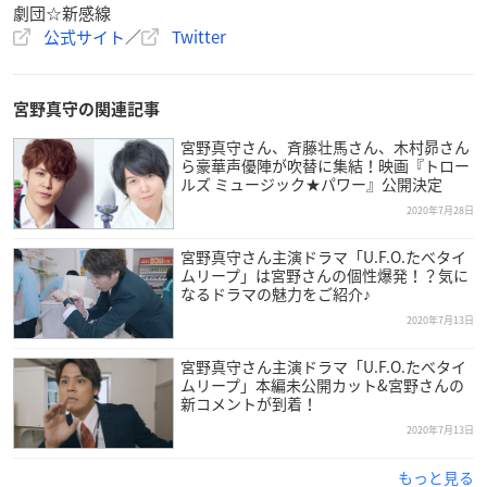
劇団☆新感線
公式サイト
／
Twitter
宮野真守の関連記事
宮野真守さん、斉藤壮馬さん、木村昴さん
ら豪華声優陣が吹替に集結！映画『トロー
ルズ ミュージック★パワー』公開決定
2020年7月28日
宮野真守さん主演ドラマ「U.F.O.たべタイ
ムリープ」は宮野さんの個性爆発！？気に
なるドラマの魅力をご紹介♪
2020年7月13日
宮野真守さん主演ドラマ「U.F.O.たべタイ
ムリープ」本編未公開カット&宮野さんの
新コメントが到着！
2020年7月13日
もっと見る