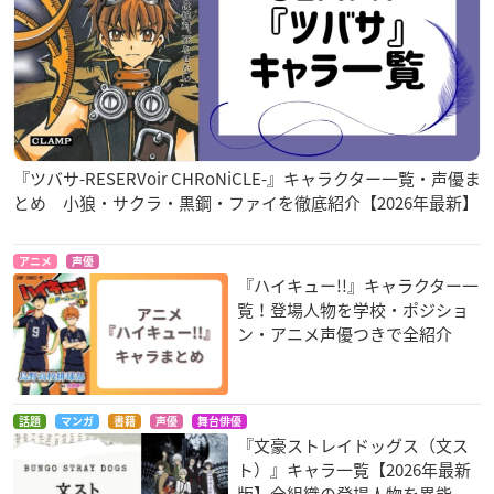
『ツバサ-RESERVoir CHRoNiCLE-』キャラクター一覧・声優ま
とめ 小狼・サクラ・黒鋼・ファイを徹底紹介【2026年最新】
アニメ
声優
『ハイキュー!!』キャラクター一
覧！登場人物を学校・ポジショ
ン・アニメ声優つきで全紹介
話題
マンガ
書籍
声優
舞台俳優
『文豪ストレイドッグス（文ス
ト）』キャラ一覧【2026年最新
版】全組織の登場人物を異能