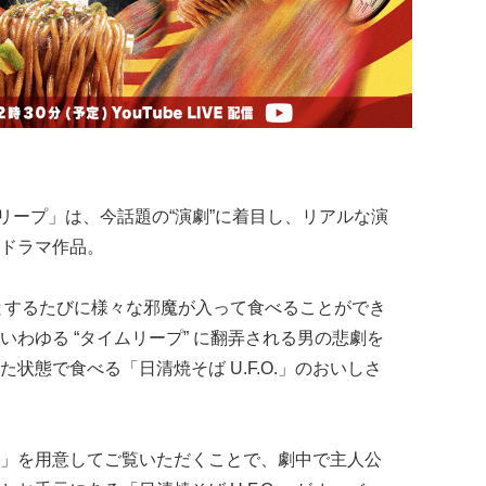
イムリープ」は、今話題の“演劇”に着目し、リアルな演
ドラマ作品。
べようとするたびに様々な邪魔が入って食べることができ
わゆる “タイムリープ” に翻弄される男の悲劇を
状態で食べる「日清焼そば U.F.O.」のおいしさ
.O.」を用意してご覧いただくことで、劇中で主人公