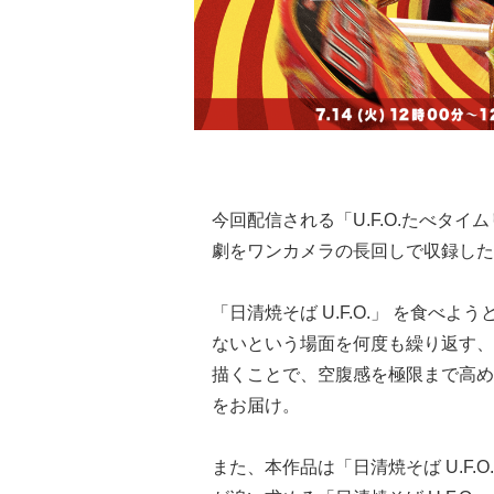
今回配信される「U.F.O.たべタ
劇をワンカメラの長回しで収録した
「日清焼そば U.F.O.」 を食
ないという場面を何度も繰り返す、い
描くことで、空腹感を極限まで高めた
をお届け。
また、本作品は「日清焼そば U.F