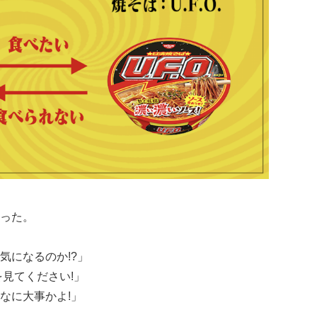
った。
気になるのか!?」
見てください!」
なに大事かよ!」