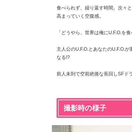
食べられず、繰り返す時間。次々と
高まっていく空腹感。
「どうやら、世界は俺にU.F.O.
主人公のU.F.O.とあなたのU.F.O
なる!?
前人未到で空前絶後な長回しSFド
撮影時の様子