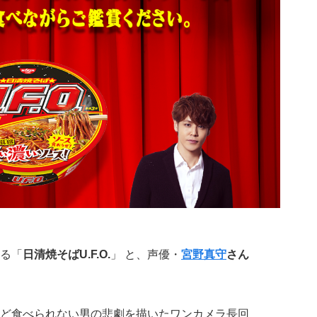
る「
日清焼そばU.F.O.
」 と、声優・
宮野真守
さん
たいけど食べられない男の悲劇を描いたワンカメラ長回