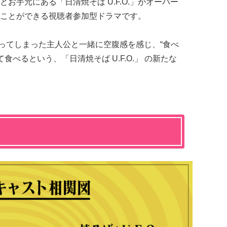
」とお手元にある「日清焼そば U.F.O.」がオーバー
ことができる視聴者参加型ドラマです。
はまってしまった主人公と一緒に空腹感を感じ、“食べ
食べるという、「日清焼そば U.F.O.」 の新たな