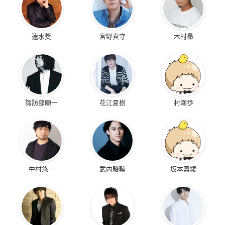
速水奨
宮野真守
木村昴
諏訪部順一
花江夏樹
村瀬歩
中村悠一
武内駿輔
坂本真綾