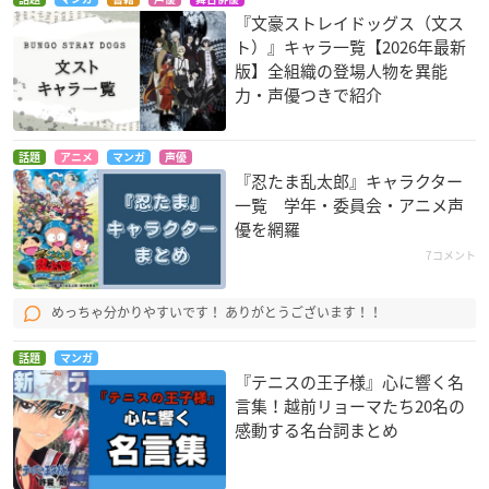
『文豪ストレイドッグス（文ス
ト）』キャラ一覧【2026年最新
版】全組織の登場人物を異能
力・声優つきで紹介
話題
アニメ
マンガ
声優
『忍たま乱太郎』キャラクター
一覧 学年・委員会・アニメ声
優を網羅
7コメント
めっちゃ分かりやすいです！ ありがとうございます！！
話題
マンガ
『テニスの王子様』心に響く名
言集！越前リョーマたち20名の
感動する名台詞まとめ