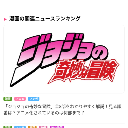
漫画の関連ニュースランキング
話題
アニメ
マンガ
「ジョジョの奇妙な冒険」全8部をわかりやすく解説！見る順
番は？アニメ化されているのは何部まで？
話題
マンガ
書籍
声優
舞台俳優