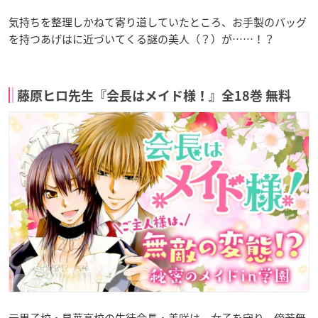
気持ちを整理しかねて寄り道していたところ、お手製のバッグ
を持つあげはに近づいてくる謎の美人（？）が……！？
藤原ヒロ先生『会長はメイド様！』全18巻 無料
元男子校・星華高校の生徒会長・美咲は、女子を守り、傍若無