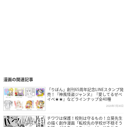
漫画の関連記事
「りぼん」創刊65周年記念LINEスタンプ発
売！『神風怪盗ジャンヌ』『愛してるぜベ
イべ★★』などラインナップ全40種
2020年7月30日
チワワは保護！校則は守るもの！立葵先生
の描く創作漫画「転校先の学校が不穏そう