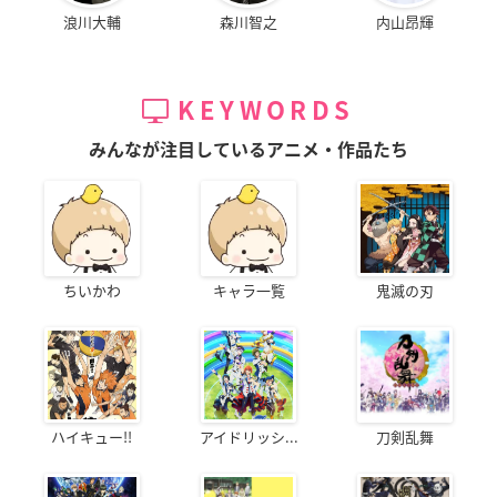
浪川大輔
森川智之
内山昂輝
KEYWORDS
みんなが注目しているアニメ・作品たち
ちいかわ
キャラ一覧
鬼滅の刃
ハイキュー!!
アイドリッシ...
刀剣乱舞