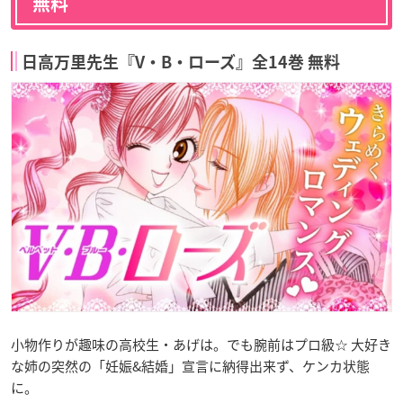
無料
日高万里先生『V・B・ローズ』全14巻 無料
小物作りが趣味の高校生・あげは。でも腕前はプロ級☆ 大好き
な姉の突然の「妊娠&結婚」宣言に納得出来ず、ケンカ状態
に。