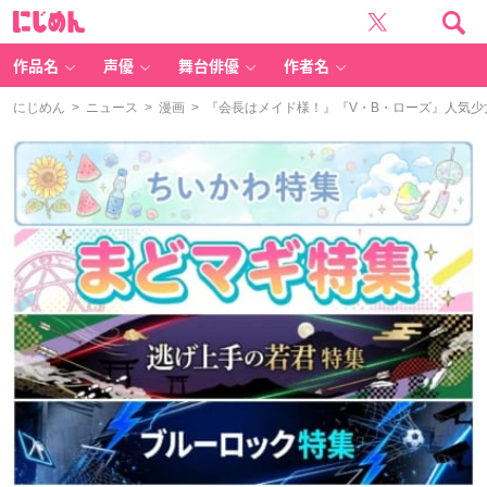
に
じ
め
ん
作品名
声優
舞台俳優
作者名
にじめん
>
ニュース
>
漫画
> 『会長はメイド様！』『V・B・ローズ』人気少