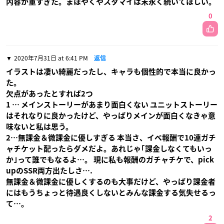
内容が重すぎた。まほやくやスタマイは末永く続いてほしい。
0
2020年7月31日 at 6:41 PM
返信
イラストは凄い綺麗だったし、キャラも個性的で本当に良かっ
た。
欠点があったとすれば2つ
1 … メインストーリーがあまり面白くない ユニットストーリー
はそれなりに良かったけど、やっぱりメインが面白くなきゃ意
味ないと私は思う。
2…無課金＆微課金に優しすぎる 本当さ、イベ報酬で10連ガチ
ャチケット配ったらダメだよ。あれじゃ｢課金しなくてもいっ
か｣って誰でもなるよ…。 現に私も報酬のガチャチケで、pick
upのSSR両方出たしさ….
無課金＆微課金に優しくするのも大事だけど、やっぱり課金者
にはもうちょっと待遇良くしないとみんな課金する気失せるっ
て…。
2