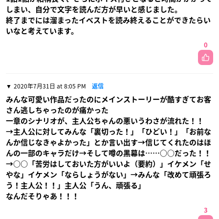
しまい、自分で文字を読んだ方が早いと感じました。
終了までには溜まったイベストを読み終えることができたらい
いなと考えています。
0
2020年7月31日 at 8:05 PM
返信
みんな可愛い作品だったのにメインストーリーが酷すぎてお客
さん逃しちゃったのが痛かった
一章のシナリオが、主人公ちゃんの悪いうわさが流れた！！
→主人公に対してみんな「裏切った！」「ひどい！」「お前な
んか信じなきゃよかった」とか言い出す→信じてくれたのはほ
んの一部のキャラだけ→そして噂の黒幕は……○○だった！！
→○○「苦労はしておいた方がいいよ（要約）」イケメン「せ
やな」イケメン「ならしょうがない」→みんな「改めて頑張ろ
う！主人公！！」主人公「うん、頑張る」
なんだそりゃあ！！！
3