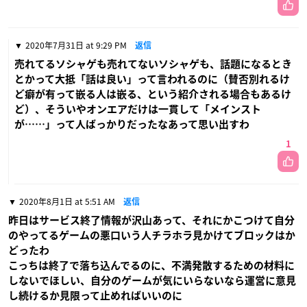
2020年7月31日 at 9:29 PM
返信
売れてるソシャゲも売れてないソシャゲも、話題になるとき
とかって大抵「話は良い」って言われるのに（賛否別れるけ
ど癖が有って嵌る人は嵌る、という紹介される場合もあるけ
ど）、そういやオンエアだけは一貫して「メインスト
が……」って人ばっかりだったなあって思い出すわ
1
2020年8月1日 at 5:51 AM
返信
昨日はサービス終了情報が沢山あって、それにかこつけて自分
のやってるゲームの悪口いう人チラホラ見かけてブロックはか
どったわ
こっちは終了で落ち込んでるのに、不満発散するための材料に
しないでほしい、自分のゲームが気にいらないなら運営に意見
し続けるか見限って止めればいいのに