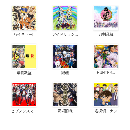
ハイキュー!!
アイドリッシ...
刀剣乱舞
暗殺教室
銀魂
HUNTER...
ヒプノシスマ...
呪術廻戦
名探偵コナン