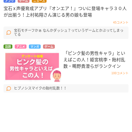
アプリ
ゲーム
ニュース
宝石 x 声優育成アプリ『オンエア！』ついに登場キャラ３０人
が出揃う！上村祐翔さん演じる男の娘も登場
45コメント
宝石モチーフかぁ なんかダッシュ？っていうゲームとかぶってしまっ
てる
話題
アニメ
マンガ
ゲーム
「ピンク髪の男性キャラ」とい
えばこの人！姫宮桃李・飴村乱
数・鴫野貴澄らがランクイン
100コメント
ヒプノシスマイクの飴村乱数！！