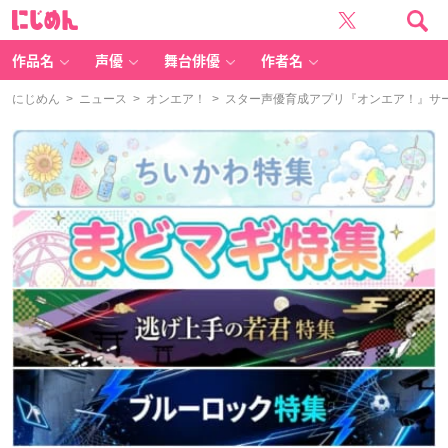
に
じ
め
ん
作品名
声優
舞台俳優
作者名
にじめん
>
ニュース
>
オンエア！
> スター声優育成アプリ『オンエア！』サ