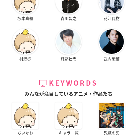
坂本真綾
森川智之
花江夏樹
村瀬歩
斉藤壮馬
武内駿輔
KEYWORDS
みんなが注目しているアニメ・作品たち
ちいかわ
キャラ一覧
鬼滅の刃