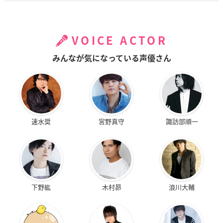
VOICE ACTOR
みんなが気になっている声優さん
速水奨
宮野真守
諏訪部順一
下野紘
木村昴
浪川大輔