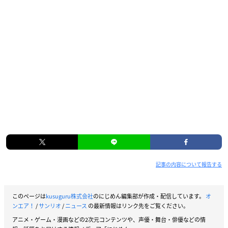
記事の内容について報告する
このページは
kusuguru株式会社
のにじめん編集部が作成・配信しています。
オ
ンエア！
/
サンリオ
/
ニュース
の最新情報はリンク先をご覧ください。
アニメ・ゲーム・漫画などの2次元コンテンツや、声優・舞台・俳優などの情