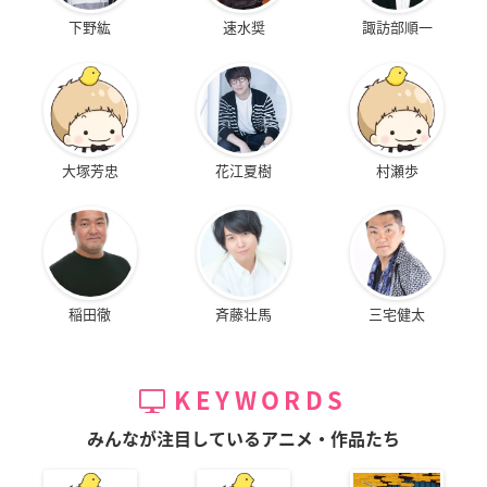
下野紘
速水奨
諏訪部順一
大塚芳忠
花江夏樹
村瀬歩
稲田徹
斉藤壮馬
三宅健太
KEYWORDS
みんなが注目しているアニメ・作品たち