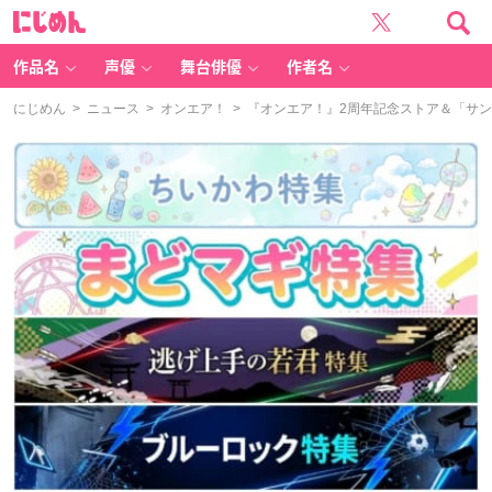
に
じ
め
ん
作品名
声優
舞台俳優
作者名
にじめん
>
ニュース
>
オンエア！
> 『オンエア！』2周年記念ストア＆「サンリ