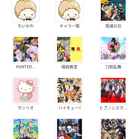
ちいかわ
キャラ一覧
鬼滅の刃
HUNTER...
暗殺教室
刀剣乱舞
サンリオ
ハイキュー!!
ヒプノシスマ...