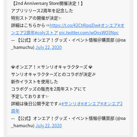
【2nd Anniversary Store開催決定！】
アプリリリース2周年を記念した
特別ストアの開催が決定✨
詳細はこちらから⇒
https://t.co/42Ct4lpqDw
#オンエア
#オ
ンエア2周年
#colyストア
pic.twitter.com/wQnsWO3Npc
— 【公式】オンエア！グッズ・イベント情報＠購買部 (@oa
_hamuchu)
July 22, 2020
💎オンエア！×サンリオキャラクターズ 💎
サンリオキャラクターズとのコラボが決定🎉
新作イラストを使用した
コラボグッズの販売を2周年ストアにて
予定しております✨
詳細は後日公開予定です♫
#サンリオ
#オンエア
#オンエア2
周年
— 【公式】オンエア！グッズ・イベント情報＠購買部 (@oa
_hamuchu)
July 22, 2020