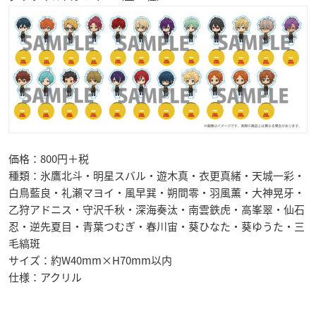
価格：800円＋税
種類：氷鷹北斗・明星スバル・遊木真・衣更真緒・天城一彩・
白鳥藍良・礼瀬マヨイ・風早巽・朔間零・羽風薫・大神晃牙・
乙狩アドニス・守沢千秋・深海奏汰・南雲鉄虎・高峯翠・仙石
忍・逆先夏目・青葉つむぎ・春川宙・葵ひなた・葵ゆうた・三
毛縞斑
サイズ：約W40mm×H70mm以内
仕様：アクリル