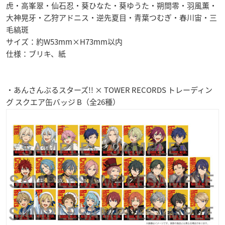
虎・高峯翠・仙石忍・葵ひなた・葵ゆうた・朔間零・羽風薫・
大神晃牙・乙狩アドニス・逆先夏目・青葉つむぎ・春川宙・三
毛縞斑
サイズ：約W53mm×H73mm以内
仕様：ブリキ、紙
・あんさんぶるスターズ!! × TOWER RECORDS トレーディン
グ スクエア缶バッジ B（全26種）