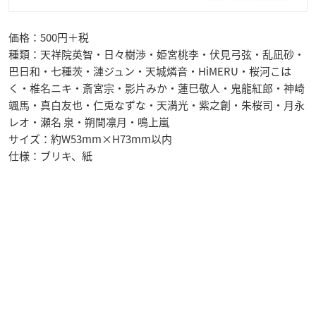
価格：500円＋税
種類：天祥院英智・日々樹渉・姫宮桃李・伏見弓弦・乱凪砂・
巴日和・七種茨・漣ジュン・天城燐音・HiMERU・桜河こは
く・椎名ニキ・斎宮宗・影片みか・蓮巳敬人・鬼龍紅郎・神崎
颯馬・真白友也・仁兎なずな・天満光・紫之創・朱桜司・月永
レオ・瀬名 泉・朔間凛月・鳴上嵐
サイズ：約W53mm×H73mm以内
仕様：ブリキ、紙