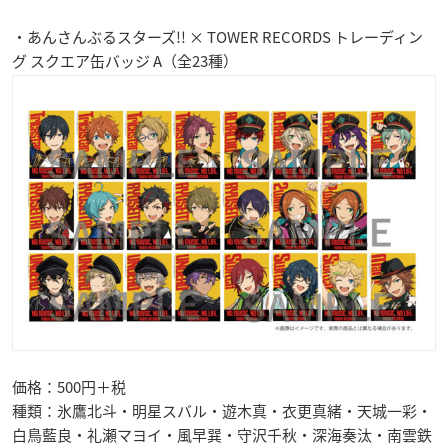
・あんさんぶるスターズ!! × TOWER RECORDS トレーディン
グ スクエア缶バッジ A（全23種）
価格：500円＋税
種類：氷鷹北斗・明星スバル・遊木真・衣更真緒・天城一彩・
白鳥藍良・礼瀬マヨイ・風早巽・守沢千秋・深海奏汰・南雲鉄