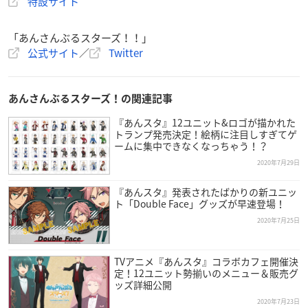
特設サイト
「あんさんぶるスターズ！！」
公式サイト
／
Twitter
あんさんぶるスターズ！の関連記事
『あんスタ』12ユニット&ロゴが描かれた
トランプ発売決定！絵柄に注目しすぎてゲ
ームに集中できなくなっちゃう！？
2020年7月29日
『あんスタ』発表されたばかりの新ユニッ
ト「Double Face」グッズが早速登場！
2020年7月25日
TVアニメ『あんスタ』コラボカフェ開催決
定！12ユニット勢揃いのメニュー＆販売グ
ッズ詳細公開
2020年7月23日