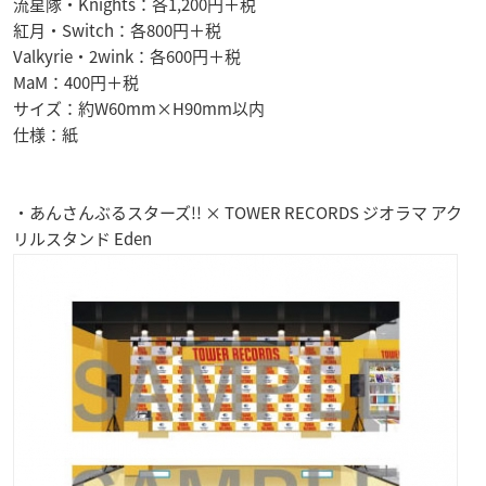
流星隊・Knights：各1,200円＋税
紅月・Switch：各800円＋税
Valkyrie・2wink：各600円＋税
MaM：400円＋税
サイズ：約W60mm×H90mm以内
仕様：紙
・あんさんぶるスターズ!! × TOWER RECORDS ジオラマ アク
リルスタンド Eden