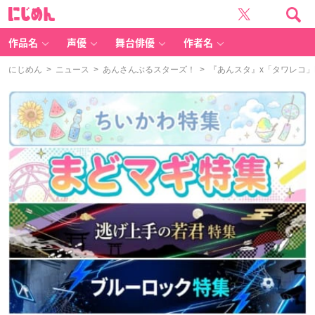
に
じ
め
ん
作品名
声優
舞台俳優
作者名
にじめん
>
ニュース
>
あんさんぶるスターズ！
> 『あんスタ』x「タワレコ