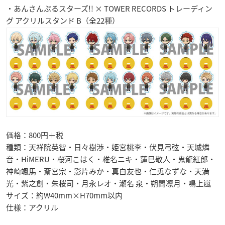
・あんさんぶるスターズ!! × TOWER RECORDS トレーディン
グ アクリルスタンド B（全22種）
価格：800円＋税
種類：天祥院英智・日々樹渉・姫宮桃李・伏見弓弦・天城燐
音・HiMERU・桜河こはく・椎名ニキ・蓮巳敬人・鬼龍紅郎・
神崎颯馬・斎宮宗・影片みか・真白友也・仁兎なずな・天満
光・紫之創・朱桜司・月永レオ・瀬名 泉・朔間凛月・鳴上嵐
サイズ：約W40mm×H70mm以内
仕様：アクリル