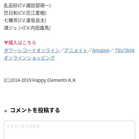
乱凪砂(CV.諏訪部順一)
巴日和(CV.花江夏樹)
七種茨(CV.逢坂良太)
漣ジュン(CV.内田雄馬)
▼購入はこちら
タワーレコードオンライン
／
アニメイト
／
Amazon
／
TSUTAYA
オンラインショッピング
(C)2014-2019 Happy Elements K.K
コメントを投稿する