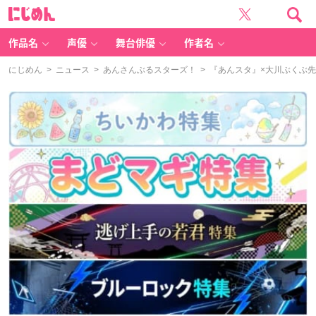
に
じ
め
ん
作品名
声優
舞台俳優
作者名
にじめん
>
ニュース
>
あんさんぶるスターズ！
> 『あんスタ』×大川ぶくぶ先