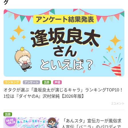
グ
ランキング
アンケート
話題
声優
オタクが選ぶ「逢坂良太が演じるキャラ」ランキングTOP10！
1位は『ダイヤのA』沢村栄純【2026年版】
2コメント
話題
「あんスタ」宣伝カーが風俗求
人宣伝「バニラ」のパロディで