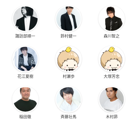
諏訪部順一
鈴村健一
森川智之
花江夏樹
村瀬歩
大塚芳忠
稲田徹
斉藤壮馬
木村昴