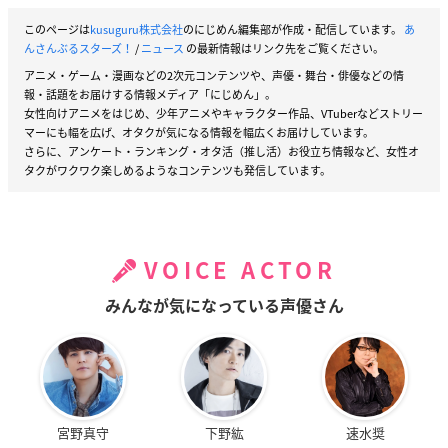
このページは
kusuguru株式会社
のにじめん編集部が作成・配信しています。
あ
んさんぶるスターズ！
/
ニュース
の最新情報はリンク先をご覧ください。
アニメ・ゲーム・漫画などの2次元コンテンツや、声優・舞台・俳優などの情
報・話題をお届けする情報メディア「にじめん」。
女性向けアニメをはじめ、少年アニメやキャラクター作品、VTuberなどストリー
マーにも幅を広げ、オタクが気になる情報を幅広くお届けしています。
さらに、アンケート・ランキング・オタ活（推し活）お役立ち情報など、女性オ
タクがワクワク楽しめるようなコンテンツも発信しています。
VOICE ACTOR
みんなが気になっている声優さん
宮野真守
下野紘
速水奨