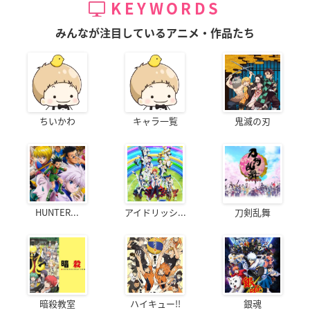
KEYWORDS
みんなが注目しているアニメ・作品たち
ちいかわ
キャラ一覧
鬼滅の刃
HUNTER...
アイドリッシ...
刀剣乱舞
暗殺教室
ハイキュー!!
銀魂