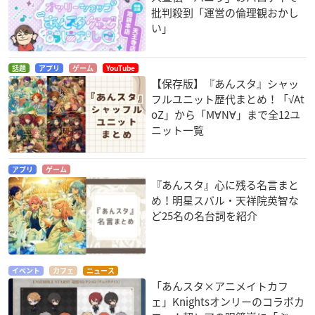
批判殺到「運営の倫理観おかし
い」
話題
アプリ
ゲーム
YouTube
【保存版】『あんスタ』シャッ
フルユニット歴代まとめ！「√At
oZ」から「M∀N∀」まで全12ユ
ニット一覧
アプリ
ゲーム
『あんスタ』心に残る名言まと
め！明星スバル・天祥院英智な
ど25名の名台詞を紹介
イベント
カフェ
ニュース
「あんスタ×アニメイトカフ
ェ」Knightsオンリーのコラボカ