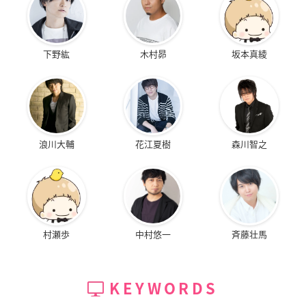
下野紘
木村昴
坂本真綾
浪川大輔
花江夏樹
森川智之
村瀬歩
中村悠一
斉藤壮馬
KEYWORDS