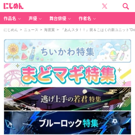
に
じ
め
ん
作品名
声優
舞台俳優
作者名
にじめん
>
ニュース
>
海渡翼
> 『あんスタ！！』斑＆こはくの新ユニット”Doubl