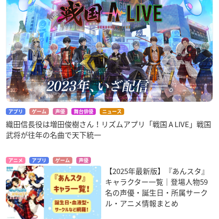
アプリ
ゲーム
声優
舞台俳優
ニュース
織田信長役は増田俊樹さん！リズムアプリ「戦国 A LIVE」戦国
武将が往年の名曲で天下統一
アニメ
アプリ
ゲーム
声優
【2025年最新版】『あんスタ』
キャラクター一覧｜登場人物59
名の声優・誕生日・所属サーク
ル・アニメ情報まとめ