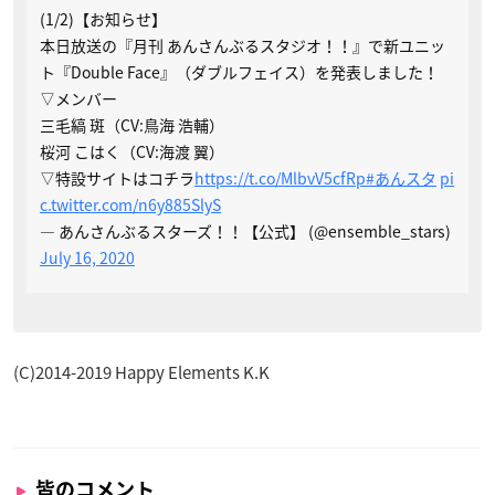
(1/2)【お知らせ】
本日放送の『月刊 あんさんぶるスタジオ！！』で新ユニッ
ト『Double Face』（ダブルフェイス）を発表しました！
▽メンバー
三毛縞 斑（CV:鳥海 浩輔）
桜河 こはく（CV:海渡 翼）
▽特設サイトはコチラ
https://t.co/MlbvV5cfRp
#あんスタ
pi
c.twitter.com/n6y885SlyS
— あんさんぶるスターズ！！【公式】 (@ensemble_stars)
July 16, 2020
(C)2014-2019 Happy Elements K.K
皆のコメント