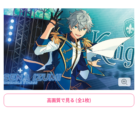
高画質で見る (全1枚)