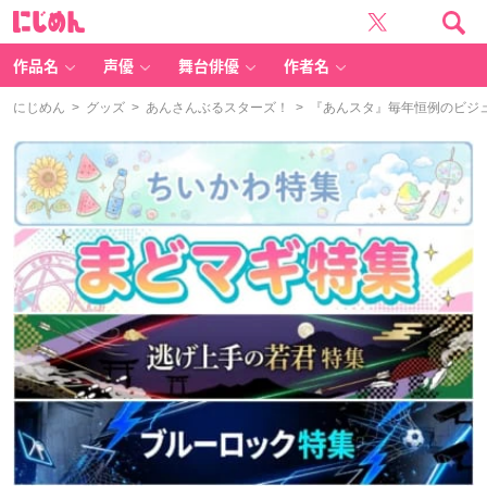
に
じ
め
ん
作品名
声優
舞台俳優
作者名
にじめん
>
グッズ
>
あんさんぶるスターズ！
> 『あんスタ』毎年恒例のビジュア