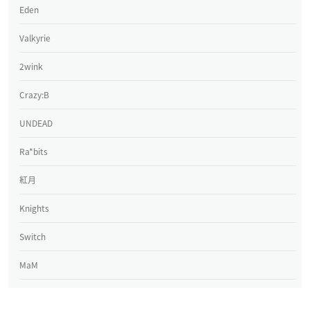
Eden
Valkyrie
2wink
Crazy:B
UNDEAD
Ra*bits
紅月
Knights
Switch
MaM