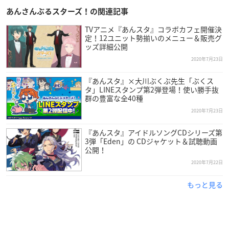
あんさんぶるスターズ！の関連記事
TVアニメ『あんスタ』コラボカフェ開催決
定！12ユニット勢揃いのメニュー＆販売グ
ッズ詳細公開
2020年7月23日
『あんスタ』×大川ぶくぶ先生「ぶくス
タ」LINEスタンプ第2弾登場！使い勝手抜
群の豊富な全40種
2020年7月23日
『あんスタ』アイドルソングCDシリーズ第
3弾「Eden」の CDジャケット＆試聴動画
公開！
2020年7月22日
もっと見る