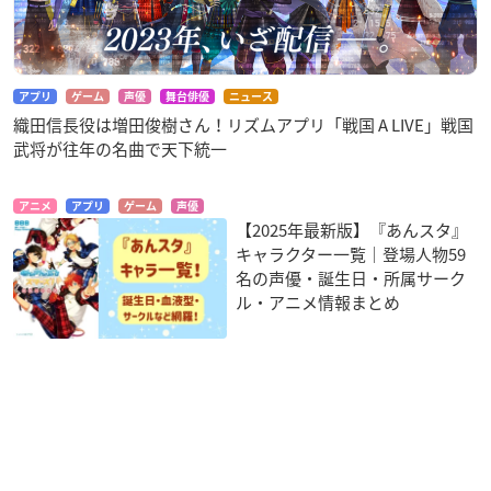
アプリ
ゲーム
声優
舞台俳優
ニュース
織田信長役は増田俊樹さん！リズムアプリ「戦国 A LIVE」戦国
武将が往年の名曲で天下統一
アニメ
アプリ
ゲーム
声優
【2025年最新版】『あんスタ』
キャラクター一覧｜登場人物59
名の声優・誕生日・所属サーク
ル・アニメ情報まとめ