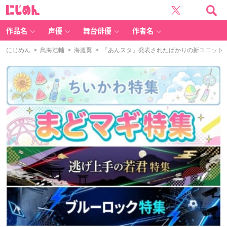
に
じ
め
ん
作品名
声優
舞台俳優
作者名
にじめん
>
鳥海浩輔
>
海渡翼
> 『あんスタ』発表されたばかりの新ユニット「Do