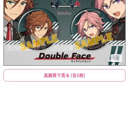
高画質で見る (全1枚)