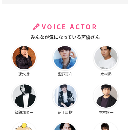
VOICE ACTOR
みんなが気になっている声優さん
速水奨
宮野真守
木村昴
諏訪部順一
花江夏樹
中村悠一