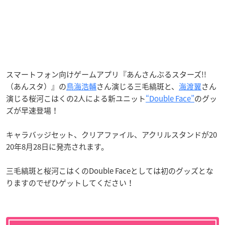
スマートフォン向けゲームアプリ『あんさんぶるスターズ!!
（あんスタ）』の
鳥海浩輔
さん演じる三毛縞斑と、
海渡翼
さん
演じる桜河こはくの2人による新ユニット
“Double Face”
のグッ
ズが早速登場！
キャラバッジセット、クリアファイル、アクリルスタンドが20
20年8月28日に発売されます。
三毛縞斑と桜河こはくのDouble Faceとしては初のグッズとな
りますのでぜひゲットしてください！