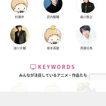
村瀬歩
武内駿輔
森川智之
浪川大輔
坂本真綾
斉藤壮馬
KEYWORDS
みんなが注目しているアニメ・作品たち
ちいかわ
キャラ一覧
鬼滅の刃