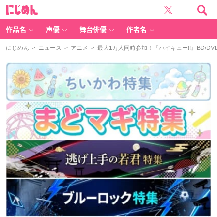
に
じ
め
ん
作品名
声優
舞台俳優
作者名
にじめん
>
ニュース
>
アニメ
> 最大1万人同時参加！『ハイキュー!!』BD/D