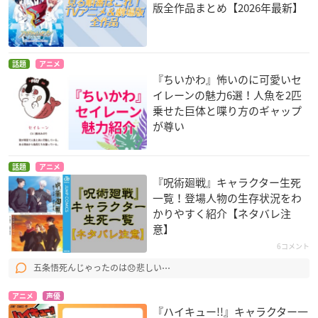
版全作品まとめ【2026年最新】
話題
アニメ
『ちいかわ』怖いのに可愛いセ
イレーンの魅力6選！人魚を2匹
乗せた巨体と喋り方のギャップ
が尊い
話題
アニメ
『呪術廻戦』キャラクター生死
一覧！登場人物の生存状況をわ
かりやすく紹介【ネタバレ注
意】
6コメント
五条悟死んじゃったのは😞悲しい⋯
アニメ
声優
『ハイキュー!!』キャラクター一