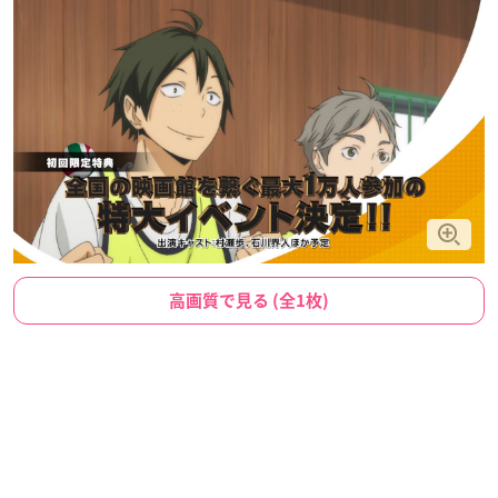
高画質で見る (全1枚)