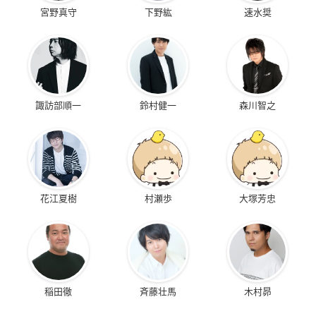
宮野真守
下野紘
速水奨
諏訪部順一
鈴村健一
森川智之
花江夏樹
村瀬歩
大塚芳忠
稲田徹
斉藤壮馬
木村昴