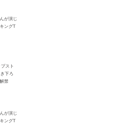
んが演じ
キングT
ップスト
描き下ろ
解禁
んが演じ
キングT