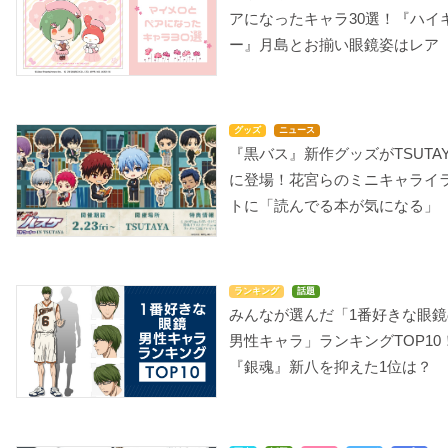
アになったキャラ30選！『ハイ
ー』月島とお揃い眼鏡姿はレア
グッズ
ニュース
『黒バス』新作グッズがTSUTAY
に登場！花宮らのミニキャライ
トに「読んでる本が気になる」
ランキング
話題
みんなが選んだ「1番好きな眼鏡
男性キャラ」ランキングTOP10
『銀魂』新八を抑えた1位は？