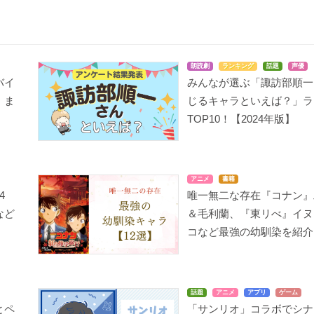
朗読劇
ランキング
話題
声優
バイ
みんなが選ぶ「諏訪部順一
」ま
じるキャラといえば？」ラ
TOP10！【2024年版】
アニメ
書籍
4
唯一無二な存在『コナン』
など
＆毛利蘭、『東リべ』イヌ
コなど最強の幼馴染を紹介
話題
アニメ
アプリ
ゲーム
とペ
「サンリオ」コラボでシナ