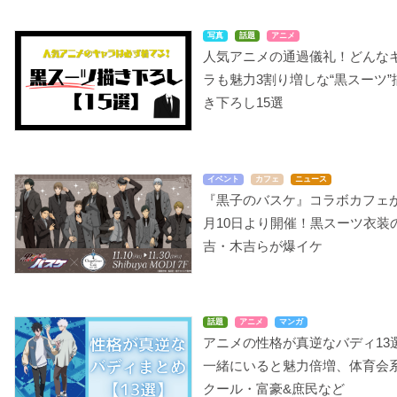
写真
話題
アニメ
人気アニメの通過儀礼！どんな
ラも魅力3割り増しな“黒スーツ”
き下ろし15選
イベント
カフェ
ニュース
『黒子のバスケ』コラボカフェが
月10日より開催！黒スーツ衣装
吉・木吉らが爆イケ
話題
アニメ
マンガ
アニメの性格が真逆なバディ13
一緒にいると魅力倍増、体育会
クール・富豪&庶民など