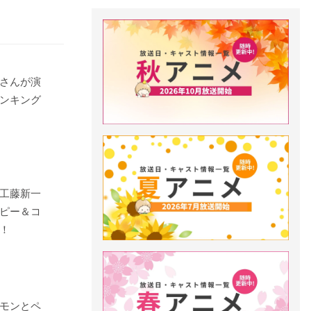
さんが演
ンキング
工藤新一
ピー＆コ
！
モンとペ