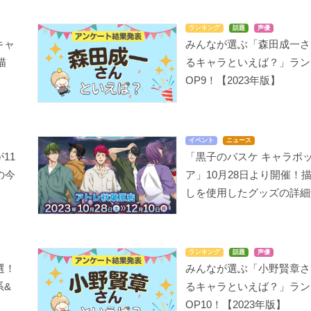
ランキング
話題
声優
キャ
みんなが選ぶ「森田成一さ
描
るキャラといえば？」ラン
OP9！【2023年版】
イベント
ニュース
11
「黒子のバスケ キャラポ
の今
ア」10月28日より開催！
しを使用したグッズの詳細
ランキング
話題
声優
選！
みんなが選ぶ「小野賢章さ
系&
るキャラといえば？」ラン
OP10！【2023年版】