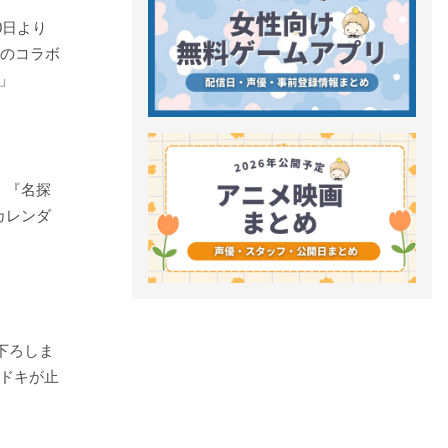
0日より
名のコラボ
」
』『名探
カレンダ
下ろしま
ドキが止