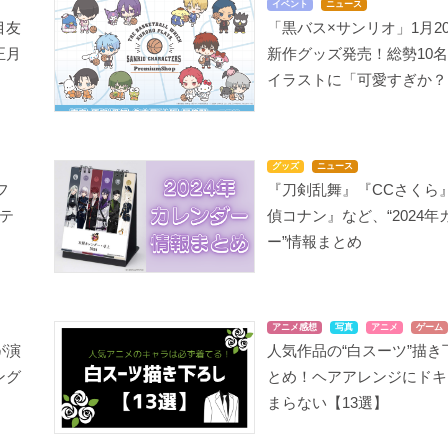
イベント
ニュース
目友
「黒バス×サンリオ」1月2
正月
新作グッズ発売！総勢10
イラストに「可愛すぎか？
グッズ
ニュース
フ
『刀剣乱舞』『CCさくら
テ
偵コナン』など、“2024年
ー”情報まとめ
アニメ感想
写真
アニメ
ゲーム
が演
人気作品の“白スーツ”描き
ング
とめ！ヘアアレンジにドキ
まらない【13選】