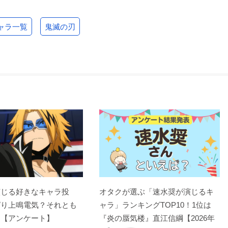
ャラ一覧
鬼滅の刃
演じる好きなキャラ投
オタクが選ぶ「速水奨が演じるキ
ぱり上鳴電気？それとも
ャラ」ランキングTOP10！1位は
？【アンケート】
『炎の蜃気楼』直江信綱【2026年