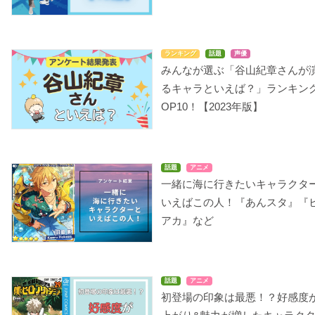
ランキング
話題
声優
みんなが選ぶ「谷山紀章さんが
るキャラといえば？」ランキン
OP10！【2023年版】
話題
アニメ
一緒に海に行きたいキャラクタ
いえばこの人！『あんスタ』『
アカ』など
話題
アニメ
初登場の印象は最悪！？好感度