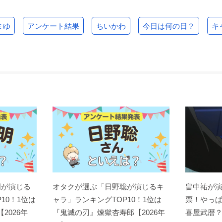
まゆ
アンケート結果
ちいかわ
今日は何の日？
キ
明が演じる
オタクが選ぶ「日野聡が演じるキ
畠中祐が
10！1位は
ャラ」ランキングTOP10！1位は
票！やっ
【2026年
『鬼滅の刃』煉󠄁獄杏寿郎【2026年
喜屋武暦