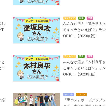
ランキング
話題
声優
演じ
みんなが選ぶ「逢坂良太さ
グT
るキャラといえば？」ラン
OP10！【2023年版】
ランキング
話題
声優
ーと
みんなが選ぶ「木村良平さ
ヒロ
るキャラといえば？」ラン
OP10！【2023年版】
イベント
ニュース
が爆
『黒バス』ポップアップシ