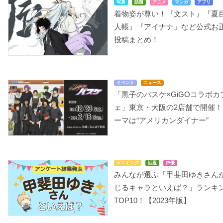
写真
話題
アニメ
マンガ
アプリ
着物姿が尊い！『文スト』『夏
人帳』『アイナナ』など公式お
投稿まとめ！
イベント
ニュース
「黒子のバスケ×GiGOコラボカ
ェ」東京・大阪の2店舗で開催！
ーマは“アメリカンダイナー”
ランキング
話題
声優
みんなが選ぶ「甲斐田ゆきさん
じるキャラといえば？」ランキ
TOP10！【2023年版】