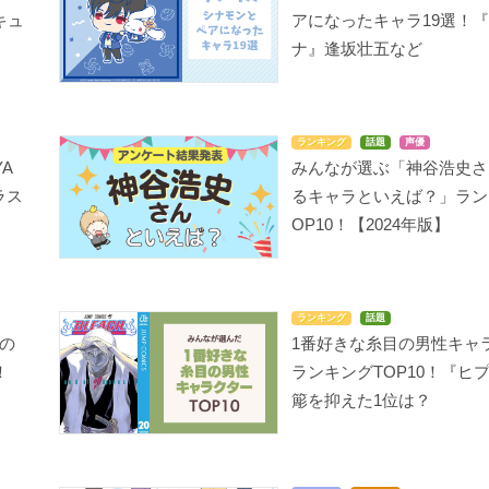
キュ
アになったキャラ19選！
ナ』逢坂壮五など
ランキング
話題
声優
A
みんなが選ぶ「神谷浩史さ
ラス
るキャラといえば？」ラン
OP10！【2024年版】
ランキング
話題
の
1番好きな糸目の男性キャ
！
ランキングTOP10！『ヒ
簓を抑えた1位は？