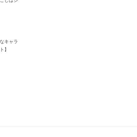
こしはシ
なキャラ
ト】