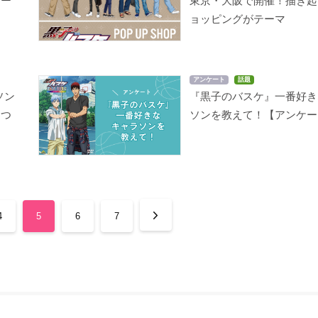
ター
東京・大阪で開催！描き起
ョッピングがテーマ
アンケート
話題
ソン
『黒子のバスケ』一番好き
につ
ソンを教えて！【アンケー
4
5
6
7