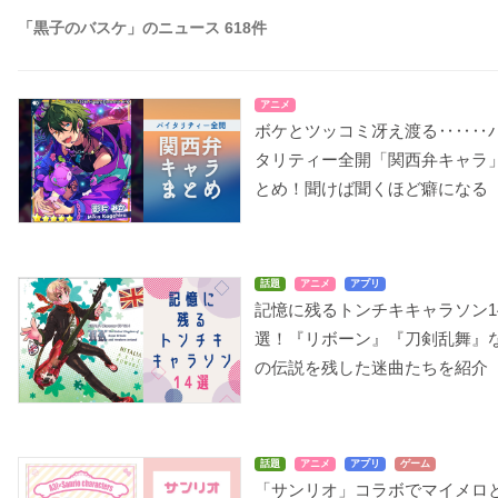
「黒子のバスケ」のニュース 618件
アニメ
ボケとツッコミ冴え渡る‥‥‥
タリティー全開「関西弁キャラ
とめ！聞けば聞くほど癖になる
話題
アニメ
アプリ
記憶に残るトンチキキャラソン1
選！『リボーン』『刀剣乱舞』
の伝説を残した迷曲たちを紹介
話題
アニメ
アプリ
ゲーム
「サンリオ」コラボでマイメロ