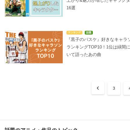
上がり&魅力が増したキャラク
16選
ランキング
話題
『黒子のバスケ』好きなキャラ
ランキングTOP10！1位は緑間
いて語ったあの曲
3