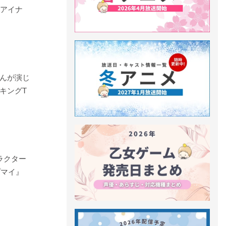
『アイナ
んが演じ
キングT
ラクター
プマイ』