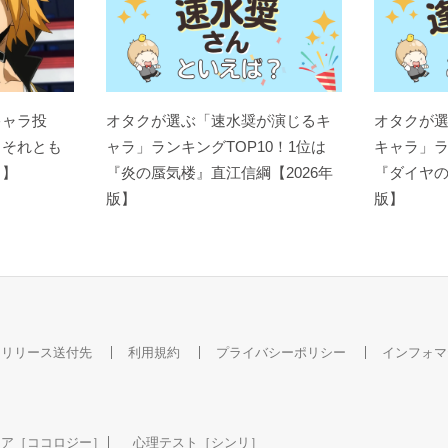
キャラ投
オタクが選ぶ「速水奨が演じるキ
オタクが
？それとも
ャラ」ランキングTOP10！1位は
キャラ」ラ
ト】
『炎の蜃気楼』直江信綱【2026年
『ダイヤの
版】
版】
スリリース送付先
利用規約
プライバシーポリシー
インフォマ
ケア［ココロジー］
心理テスト［シンリ］