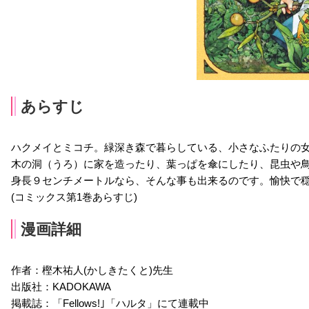
あらすじ
ハクメイとミコチ。緑深き森で暮らしている、小さなふたりの
木の洞（うろ）に家を造ったり、葉っぱを傘にしたり、昆虫や
身長９センチメートルなら、そんな事も出来るのです。愉快で
(コミックス第1巻あらすじ)
漫画詳細
作者：樫木祐人(かしきたくと)先生
出版社：KADOKAWA
掲載誌：「Fellows!｣「ハルタ」にて連載中