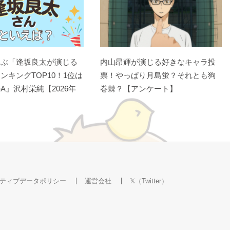
選ぶ「逢坂良太が演じる
内山昂輝が演じる好きなキャラ投
ンキングTOP10！1位は
票！やっぱり月島蛍？それとも狗
A』沢村栄純【2026年
巻棘？【アンケート】
ティブデータポリシー
運営会社
𝕏（Twitter）