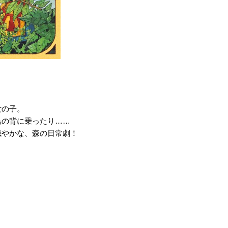
女の子。
鳥の背に乗ったり……
穏やかな、森の日常劇！