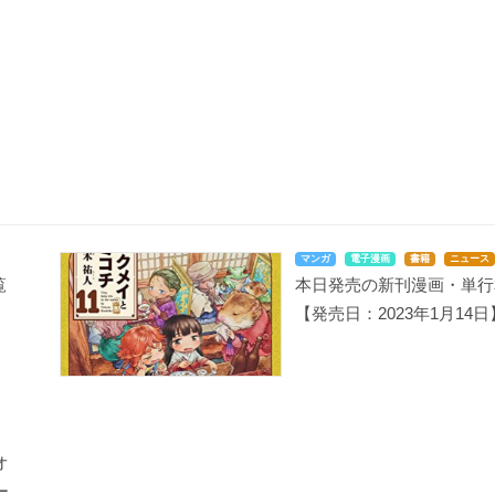
マンガ
電子漫画
書籍
ニュース
覧
本日発売の新刊漫画・単行
【発売日：2023年1月14日
オ
ー