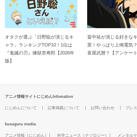
オタクが選ぶ「日野聡が演じるキ
畠中祐が演じる好きな
ャラ」ランキングTOP10！1位は
票！やっぱり上鳴電気
『鬼滅の刃』煉󠄁獄杏寿郎【2026年
喜屋武暦？【アンケー
版】
アニメ情報サイトにじめんInfomation
にじめんについて
記事掲載について
お問い合わせ
プレ
kusuguru
media
アニメ情報［にじめん］
科学ニュース［ナゾロジー］
メンタル