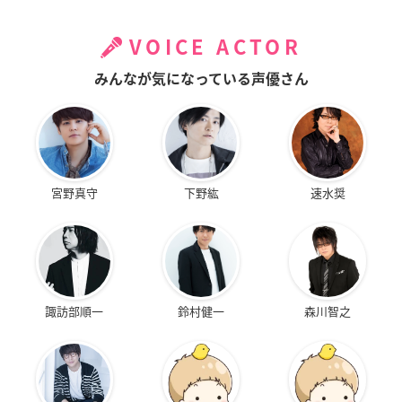
VOICE ACTOR
みんなが気になっている声優さん
宮野真守
下野紘
速水奨
諏訪部順一
鈴村健一
森川智之