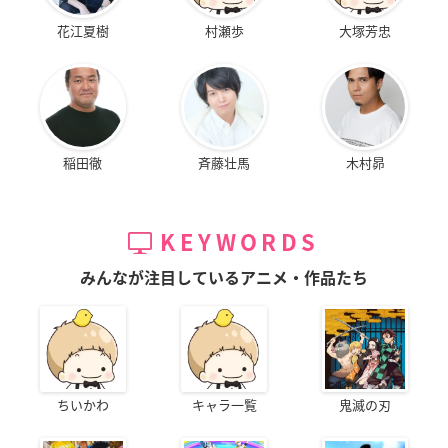
花江夏樹
村瀬歩
大塚芳忠
稲田徹
斉藤壮馬
木村昴
KEYWORDS
みんなが注目しているアニメ・作品たち
ちいかわ
キャラ一覧
鬼滅の刃