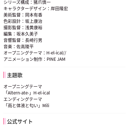
シリーズ構成：猪爪慎一
キャラクターデザイン：岸田隆宏
美術監督：岡本有香
色彩設計：坂上康治
撮影監督：浅黄康裕
氷川
三部忠則
吉岡千尋
編集：坂本久美子
声優：石上静香
声優：安元洋貴
声優：市ノ瀬加那
音響監督：長崎行男
音楽：佐高陵平
オープニングテーマ：H-el-ical//
アニメーション制作：PINE JAM
主題歌
池内
スバル
オープニングテーマ
声優：千葉翔也
声優：大地葉
「Altern-ate-」H-el-ical
エンディングテーマ
「雨と体液と匂い」Mili
公式サイト