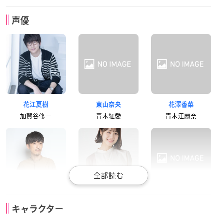
声優
花江夏樹
東山奈央
花澤香菜
加賀谷修一
青木紅愛
青木江麗奈
櫻井孝宏
伊藤美来
長谷川芳明
キャラクター
宇宙人
三船奈々
虻川