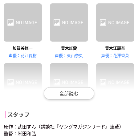
石上静香
安元洋貴
市ノ瀬加那
加賀谷修一
青木紅愛
青木江麗奈
氷川
三部忠則
吉岡千尋
声優：花江夏樹
声優：東山奈央
声優：花澤香菜
千葉翔也
大地葉
宇宙人
三船奈々
虻川
池内
スバル
スタッフ
声優：櫻井孝宏
声優：伊藤美来
声優：長谷川芳明
原作：武田すん（講談社『ヤングマガジンサード』連載）
監督：米田和弘