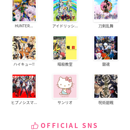
HUNTER...
アイドリッシ...
刀剣乱舞
ハイキュー!!
暗殺教室
銀魂
ヒプノシスマ...
サンリオ
呪術廻戦
OFFICIAL SNS