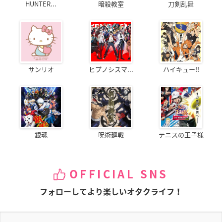
HUNTER...
暗殺教室
刀剣乱舞
サンリオ
ヒプノシスマ...
ハイキュー!!
銀魂
呪術廻戦
テニスの王子様
OFFICIAL SNS
フォローしてより楽しいオタクライフ！