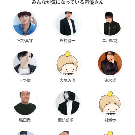
みんなが気になっている声優さん
宮野真守
鈴村健一
森川智之
下野紘
大塚芳忠
速水奨
稲田徹
諏訪部順一
村瀬歩