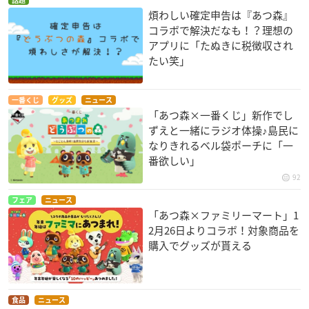
煩わしい確定申告は『あつ森』
コラボで解決だなも！？理想の
アプリに「たぬきに税徴収され
たい笑」
一番くじ
グッズ
ニュース
「あつ森×一番くじ」新作でし
ずえと一緒にラジオ体操♪島民に
なりきれるベル袋ポーチに「一
番欲しい」
92
フェア
ニュース
「あつ森×ファミリーマート」1
2月26日よりコラボ！対象商品を
購入でグッズが貰える
食品
ニュース