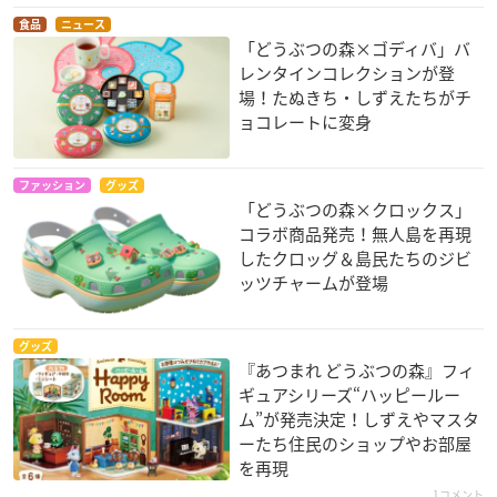
食品
ニュース
「どうぶつの森×ゴディバ」バ
レンタインコレクションが登
場！たぬきち・しずえたちがチ
ョコレートに変身
ファッション
グッズ
「どうぶつの森×クロックス」
コラボ商品発売！無人島を再現
したクロッグ＆島民たちのジビ
ッツチャームが登場
グッズ
『あつまれ どうぶつの森』フィ
ギュアシリーズ“ハッピールー
ム”が発売決定！しずえやマスタ
ーたち住民のショップやお部屋
を再現
1コメント