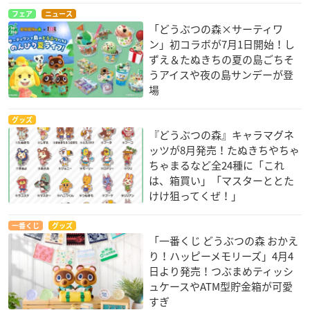
フェア
ニュース
「どうぶつの森×サーティワ
ン」初コラボが7月1日開始！し
ずえ＆たぬきちの夏の島ごちそ
うアイスや夜の島サンデーが登
場
グッズ
『どうぶつの森』キャラマグネ
ッツが8月発売！たぬきちやちゃ
ちゃまるなど全24種に「これ
は、箱買い」「マスターととた
けけ狙ってくぜ！」
一番くじ
グッズ
「一番くじ どうぶつの森 おかえ
り！ハッピーメモリーズ」4月4
日より発売！つぶまめティッシ
ュケースやATM型貯金箱が可愛
すぎ