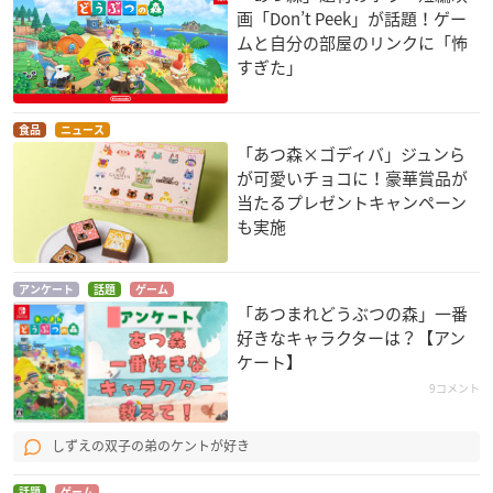
画「Don’t Peek」が話題！ゲー
ムと自分の部屋のリンクに「怖
すぎた」
食品
ニュース
「あつ森×ゴディバ」ジュンら
が可愛いチョコに！豪華賞品が
当たるプレゼントキャンペーン
も実施
アンケート
話題
ゲーム
「あつまれどうぶつの森」一番
好きなキャラクターは？【アン
ケート】
9コメント
しずえの双子の弟のケントが好き
話題
ゲーム