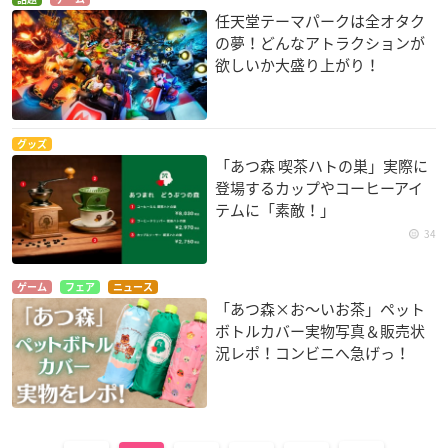
任天堂テーマパークは全オタク
の夢！どんなアトラクションが
欲しいか大盛り上がり！
グッズ
「あつ森 喫茶ハトの巣」実際に
登場するカップやコーヒーアイ
テムに「素敵！」
34
ゲーム
フェア
ニュース
「あつ森×お～いお茶」ペット
ボトルカバー実物写真＆販売状
況レポ！コンビニへ急げっ！