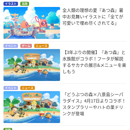
イラスト
話題
全人類の理想の夏『あつ森』暑
中お見舞いイラストに「全てが
可愛いで埋め尽くされてる」
イベント
ゲーム
ニュース
【3年ぶりの開催】『あつ森』と
水族館がコラボ！フータが解説
するサカナの展示&メニューを楽
しもう
イベント
ニュース
「どうぶつの森×八景島シーパ
ラダイス」4月17日よりコラボ！
スタンプラリーやハトの巣ドリ
ンクが登場
話題