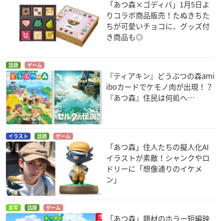
「あつ森×ゴディバ」1月5日よ
りコラボ商品販売！たぬきちた
ちが可愛いチョコに、グッズ付
き商品も◎
話題
ゲーム
『ティアキン』どうぶつの森ami
iboカードでケモノ肉が出現！？
『あつ森』住民は何処へ…
イラスト
話題
ゲーム
「あつ森」住人たちの擬人化AI
イラストが素敵！シャンクやロ
ドリーに「想像通りのイケメ
ン」
実写
話題
ゲーム
「あつ森」題材のホラー短編映