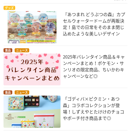
グッズ
『あつまれ どうぶつの森』カプ
セルウォータードームが再販決
定！島での日常をそのまま閉じ
込めたような美しいデザイン
食品
ニュース
2025年バレンタイン商品＆キャ
ンペーンまとめ！ポケモン・サ
ンリオの限定商品、ちいかわキ
ャンペーンなど◎
食品
ニュース
「ゴディバ×ピクミン・あつ
森」コラボコレクションが登
場！しずえやとたけけのチョコ
やポーチ付き商品まで◎