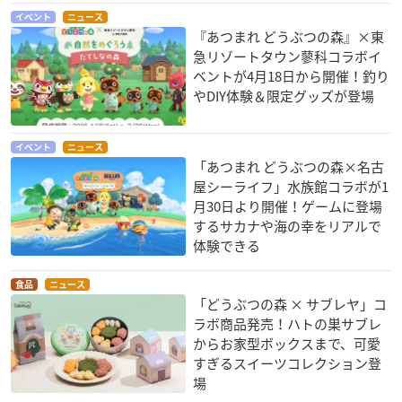
イベント
ニュース
『あつまれ どうぶつの森』×東
急リゾートタウン蓼科コラボイ
ベントが4月18日から開催！釣り
やDIY体験＆限定グッズが登場
イベント
ニュース
「あつまれ どうぶつの森×名古
屋シーライフ」水族館コラボが1
月30日より開催！ゲームに登場
するサカナや海の幸をリアルで
体験できる
食品
ニュース
「どうぶつの森 × サブレヤ」コ
ラボ商品発売！ハトの巣サブレ
からお家型ボックスまで、可愛
すぎるスイーツコレクション登
場