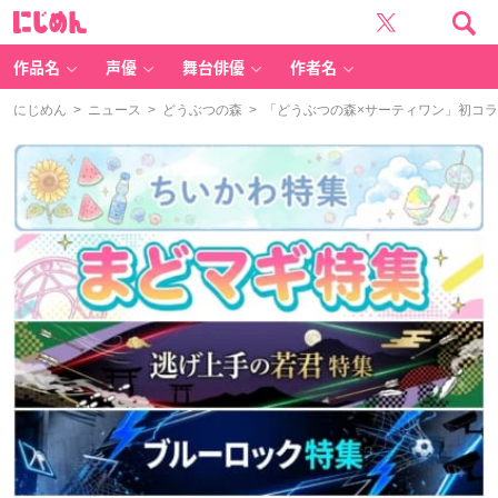
に
じ
め
ん
作品名
声優
舞台俳優
作者名
にじめん
>
ニュース
>
どうぶつの森
> 「どうぶつの森×サーティワン」初コ