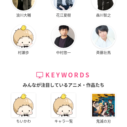
浪川大輔
花江夏樹
森川智之
村瀬歩
中村悠一
斉藤壮馬
KEYWORDS
みんなが注目しているアニメ・作品たち
ちいかわ
キャラ一覧
鬼滅の刃