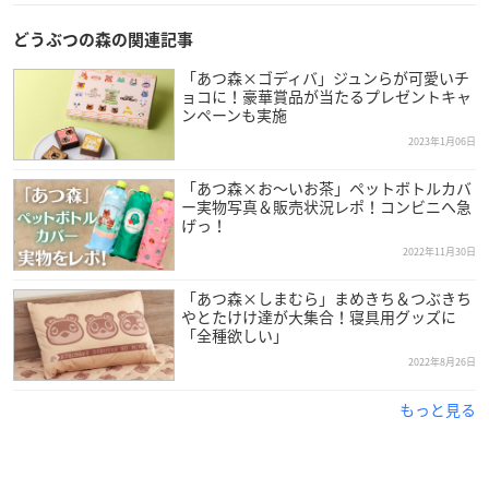
どうぶつの森の関連記事
「あつ森×ゴディバ」ジュンらが可愛いチ
ョコに！豪華賞品が当たるプレゼントキャ
ンペーンも実施
2023年1月06日
「あつ森×お～いお茶」ペットボトルカバ
ー実物写真＆販売状況レポ！コンビニへ急
げっ！
2022年11月30日
「あつ森×しまむら」まめきち＆つぶきち
やとたけけ達が大集合！寝具用グッズに
「全種欲しい」
2022年8月26日
もっと見る