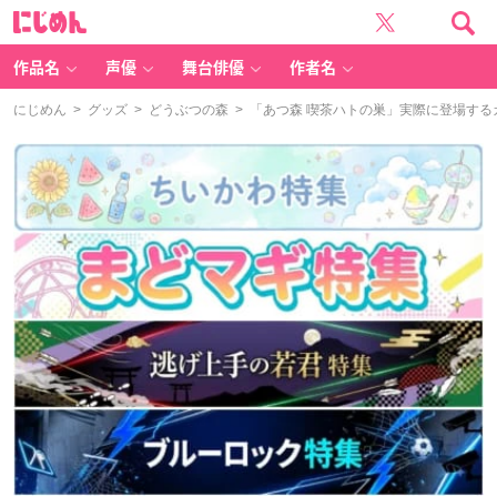
に
じ
め
ん
作品名
声優
舞台俳優
作者名
にじめん
>
グッズ
>
どうぶつの森
> 「あつ森 喫茶ハトの巣」実際に登場す