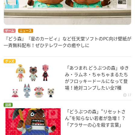
ゲーム
ニュース
『どう森』『星のカービィ』など任天堂ソフトのPC向け壁紙が
一斉無料配布！ぜひテレワークの癒やしに
グッズ
「あつまれ どうぶつの森」ゆき
み・ラムネ・ちゃちゃまるたち
がフロッキードールになって登
場！絶対コンプしたい全7種
17
話題
「どうぶつの森」“リセットさ
ん”を知らない若者が急増！？
「アラサーの心を殺す言葉」