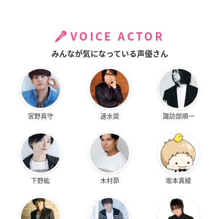
VOICE ACTOR
みんなが気になっている声優さん
宮野真守
速水奨
諏訪部順一
下野紘
木村昴
坂本真綾