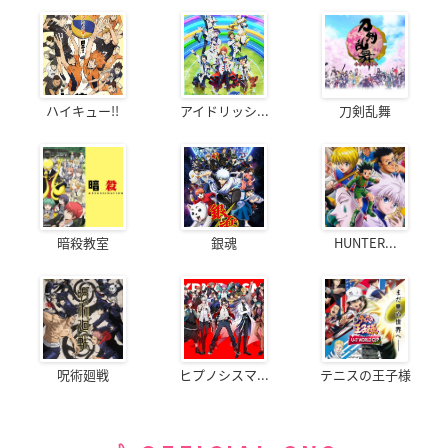
ハイキュー!!
アイドリッシ...
刀剣乱舞
暗殺教室
銀魂
HUNTER...
呪術廻戦
ヒプノシスマ...
テニスの王子様