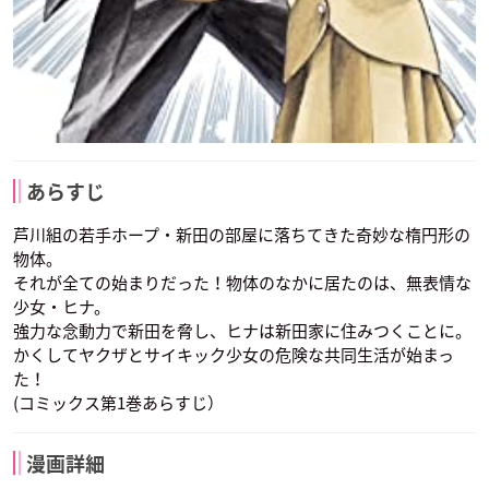
あらすじ
芦川組の若手ホープ・新田の部屋に落ちてきた奇妙な楕円形の
物体。
それが全ての始まりだった！物体のなかに居たのは、無表情な
少女・ヒナ。
強力な念動力で新田を脅し、ヒナは新田家に住みつくことに。
かくしてヤクザとサイキック少女の危険な共同生活が始まっ
た！
(コミックス第1巻あらすじ）
漫画詳細