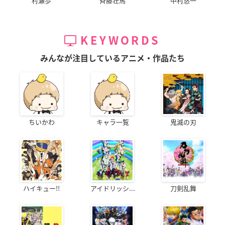
村瀬歩
斉藤壮馬
中村悠一
KEYWORDS
みんなが注目しているアニメ・作品たち
ちいかわ
キャラ一覧
鬼滅の刃
ハイキュー!!
アイドリッシ...
刀剣乱舞