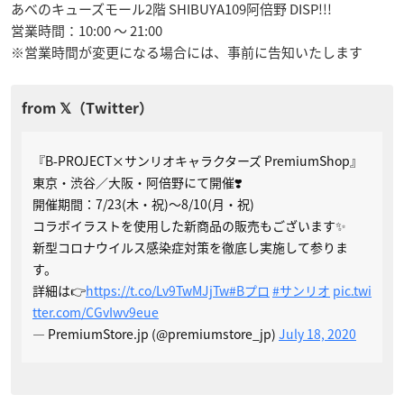
あべのキューズモール2階 SHIBUYA109阿倍野 DISP!!!
営業時間：10:00 ～ 21:00
※営業時間が変更になる場合には、事前に告知いたします
『B-PROJECT×サンリオキャラクターズ PremiumShop』
東京・渋谷／大阪・阿倍野にて開催❣️
開催期間：7/23(木・祝)〜8/10(月・祝)
コラボイラストを使用した新商品の販売もございます✨
新型コロナウイルス感染症対策を徹底し実施して参りま
す。
詳細は👉
https://t.co/Lv9TwMJjTw
#Bプロ
#サンリオ
pic.twi
tter.com/CGvIwv9eue
— PremiumStore.jp (@premiumstore_jp)
July 18, 2020