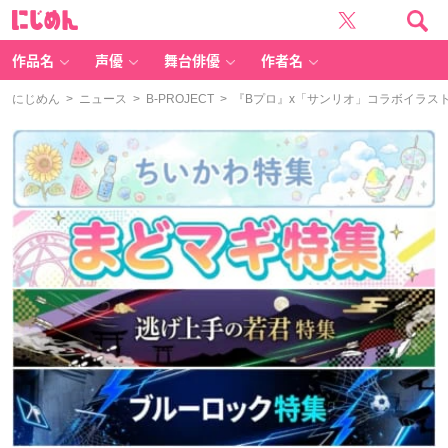
に
じ
め
ん
作品名
声優
舞台俳優
作者名
にじめん
>
ニュース
>
B-PROJECT
> 『Bプロ』x「サンリオ」コラボイラス