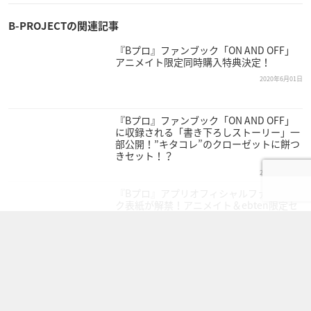
B-PROJECTの関連記事
『Bプロ』ファンブック「ON AND OFF」
アニメイト限定同時購入特典決定！
2020年6月01日
『Bプロ』ファンブック「ON AND OFF」
に収録される「書き下ろしストーリー」一
部公開！”キタコレ”のクローゼットに餅つ
きセット！？
2020年5月05日
『Bプロ』アプリオフィシャルファンブッ
ク表紙が解禁！アニメイト＆ebten限定セ
ットの詳細も
2020年4月30日
もっと見る