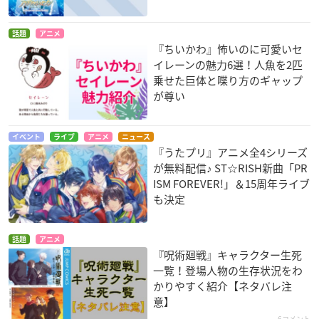
話題
アニメ
『ちいかわ』怖いのに可愛いセ
イレーンの魅力6選！人魚を2匹
乗せた巨体と喋り方のギャップ
が尊い
イベント
ライブ
アニメ
ニュース
『うたプリ』アニメ全4シリーズ
が無料配信♪ ST☆RISH新曲「PR
ISM FOREVER!」＆15周年ライブ
も決定
話題
アニメ
『呪術廻戦』キャラクター生死
一覧！登場人物の生存状況をわ
かりやすく紹介【ネタバレ注
意】
6コメント