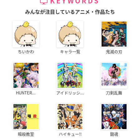
KEYWORDS
みんなが注目しているアニメ・作品たち
ちいかわ
キャラ一覧
鬼滅の刃
HUNTER...
アイドリッシ...
刀剣乱舞
暗殺教室
ハイキュー!!
銀魂