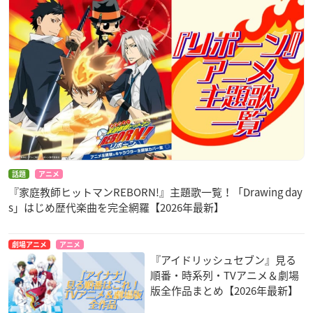
話題
アニメ
『家庭教師ヒットマンREBORN!』主題歌一覧！「Drawing day
s」はじめ歴代楽曲を完全網羅【2026年最新】
劇場アニメ
アニメ
『アイドリッシュセブン』見る
順番・時系列・TVアニメ＆劇場
版全作品まとめ【2026年最新】