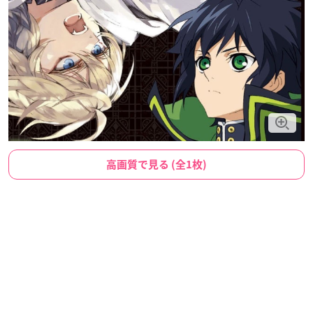
高画質で見る (全1枚)