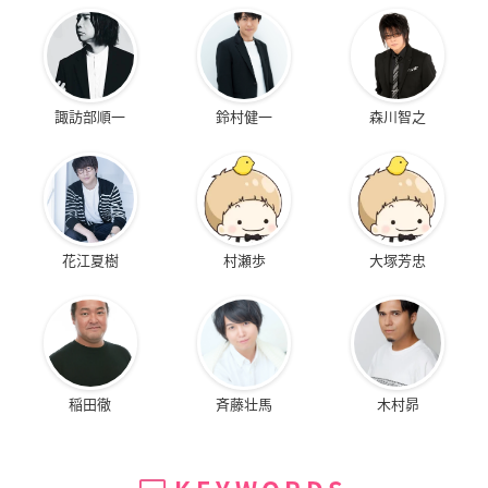
諏訪部順一
鈴村健一
森川智之
花江夏樹
村瀬歩
大塚芳忠
稲田徹
斉藤壮馬
木村昴