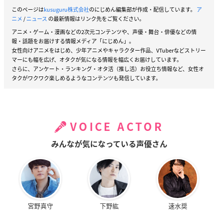
このページは
kusuguru株式会社
のにじめん編集部が作成・配信しています。
ア
ニメ
/
ニュース
の最新情報はリンク先をご覧ください。
アニメ・ゲーム・漫画などの2次元コンテンツや、声優・舞台・俳優などの情
報・話題をお届けする情報メディア「にじめん」。
女性向けアニメをはじめ、少年アニメやキャラクター作品、VTuberなどストリー
マーにも幅を広げ、オタクが気になる情報を幅広くお届けしています。
さらに、アンケート・ランキング・オタ活（推し活）お役立ち情報など、女性オ
タクがワクワク楽しめるようなコンテンツも発信しています。
VOICE ACTOR
みんなが気になっている声優さん
宮野真守
下野紘
速水奨