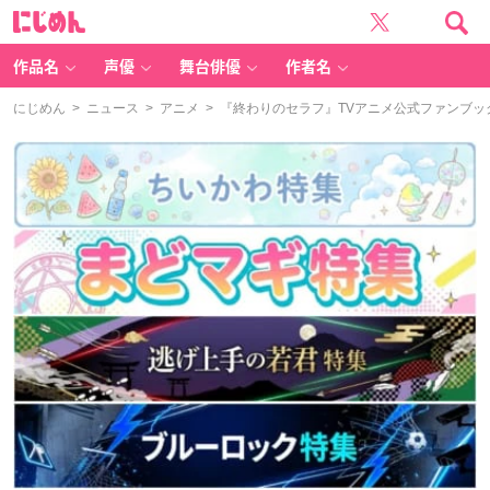
に
じ
め
ん
作品名
声優
舞台俳優
作者名
にじめん
>
ニュース
>
アニメ
> 『終わりのセラフ』TVアニメ公式ファンブ