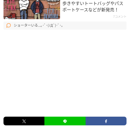
歩きやすいトートバッグやパス
ポートケースなどが新発売！
7コメント
ショーターいる...｡･ﾟ･(ﾉД`)･ﾟ･｡