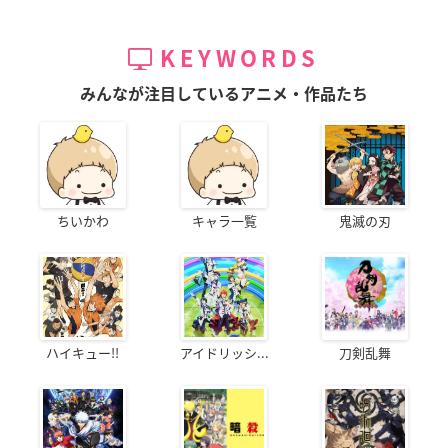
KEYWORDS
みんなが注目しているアニメ・作品たち
ちいかわ
キャラ一覧
鬼滅の刃
ハイキュー!!
アイドリッシ...
刀剣乱舞