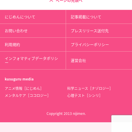
ページの先頭へ
にじめんについて
記事掲載について
お問い合わせ
プレスリリース送付先
利用規約
プライバシーポリシー
インフォマティブデータポリシ
運営会社
ー
kusuguru
media
アニメ情報［にじめん］
科学ニュース［ナゾロジー］
メンタルケア［ココロジー］
心理テスト［シンリ］
Copyright 2013 nijimen.