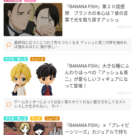
『BANANA FISH』第２０話感
想 ブランカの本心は？彼の言
葉で光を取り戻すアッシュ
4コメント
最終回に近づくにつれて色々つらくなる アッシュと英二が絆を強めれ
ば強めるほどに 胸が苦し…
オタ活・推し活
ニュース
『BANANA FISH』大きな瞳にふ
んわりほっぺの「アッシュ＆英
二」が愛らしいフィギュアにな
って登場！
6コメント
ゲームセンターによっては全く取らせてくれない置き方をしてるスト
レスしか生まれない。 タバ…
オタ活・推し活
グッズ
ニュース
『BANANA FISH』ｘ「プレイピ
ーシリーズ」カジュアルで持ち