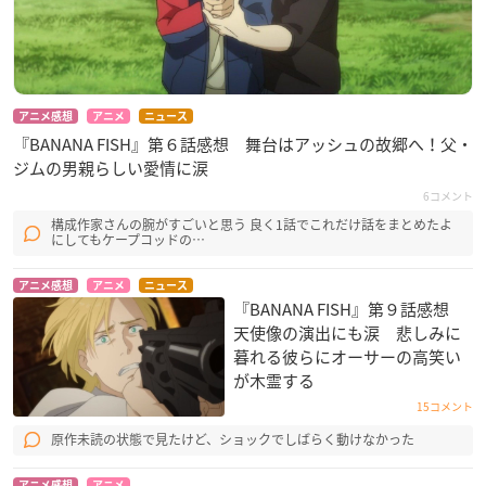
アニメ感想
アニメ
ニュース
『BANANA FISH』第６話感想 舞台はアッシュの故郷へ！父・
ジムの男親らしい愛情に涙
6コメント
構成作家さんの腕がすごいと思う 良く1話でこれだけ話をまとめたよ
にしてもケープコッドの…
アニメ感想
アニメ
ニュース
『BANANA FISH』第９話感想
天使像の演出にも涙 悲しみに
暮れる彼らにオーサーの高笑い
が木霊する
15コメント
原作未読の状態で見たけど、ショックでしばらく動けなかった
アニメ感想
アニメ