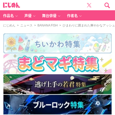
に
じ
め
ん
作品名
声優
舞台俳優
作者名
にじめん
>
ニュース
>
BANANA FISH
> ひまわりに囲まれた爽やかなアッシュの描