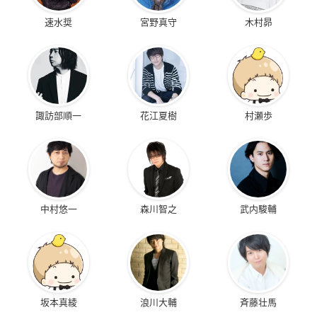
速水奨
宮野真守
木村昴
諏訪部順一
花江夏樹
村瀬歩
中村悠一
森川智之
武内駿輔
坂本真綾
浪川大輔
斉藤壮馬