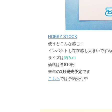
HOBBY STOCK
使うとこんな感じ！
インパクトも存在感も大きいですね
サイズは
約7cm
価格は各810円
来年の
1月発売予定
です
こちら
では予約受付中