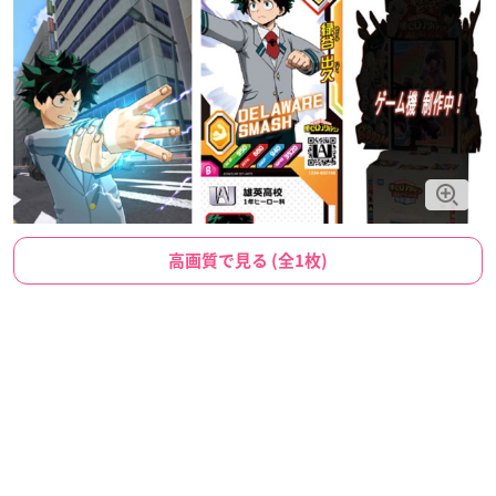
高画質で見る (全1枚)