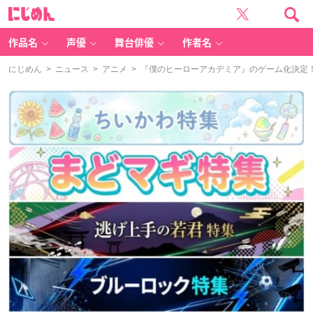
に
じ
め
ん
作品名
声優
舞台俳優
作者名
にじめん
>
ニュース
>
アニメ
> 『僕のヒーローアカデミア』のゲーム化決定