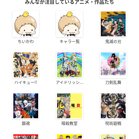
みんなが注目しているアニメ・作品たち
ちいかわ
キャラ一覧
鬼滅の刃
ハイキュー!!
アイドリッシ...
刀剣乱舞
銀魂
暗殺教室
呪術廻戦