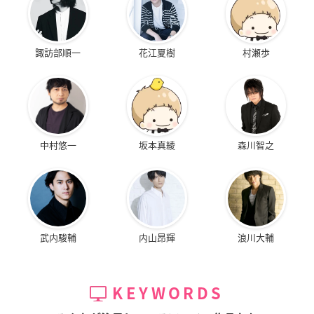
諏訪部順一
花江夏樹
村瀬歩
中村悠一
坂本真綾
森川智之
武内駿輔
内山昂輝
浪川大輔
KEYWORDS