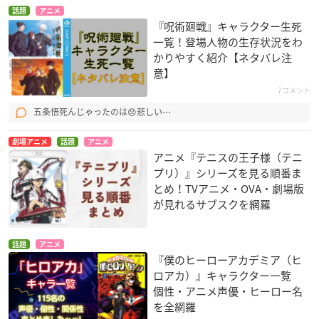
話題
アニメ
『呪術廻戦』キャラクター生死
一覧！登場人物の生存状況をわ
かりやすく紹介【ネタバレ注
意】
7コメント
五条悟死んじゃったのは😞悲しい⋯
劇場アニメ
話題
アニメ
アニメ『テニスの王子様（テニ
プリ）』シリーズを見る順番ま
とめ！TVアニメ・OVA・劇場版
が見れるサブスクを網羅
話題
アニメ
『僕のヒーローアカデミア（ヒ
ロアカ）』キャラクター一覧
個性・アニメ声優・ヒーロー名
を全網羅