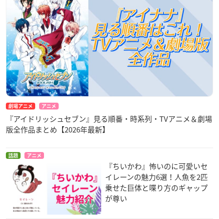
劇場アニメ
アニメ
『アイドリッシュセブン』見る順番・時系列・TVアニメ＆劇場
版全作品まとめ【2026年最新】
話題
アニメ
『ちいかわ』怖いのに可愛いセ
イレーンの魅力6選！人魚を2匹
乗せた巨体と喋り方のギャップ
が尊い