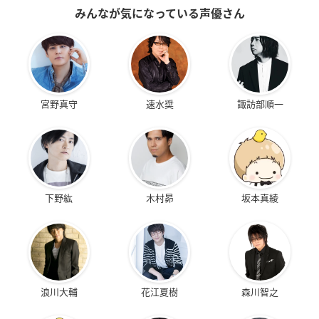
みんなが気になっている声優さん
宮野真守
速水奨
諏訪部順一
下野紘
木村昴
坂本真綾
浪川大輔
花江夏樹
森川智之