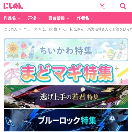
に
じ
め
ん
作品名
声優
舞台俳優
作者名
にじめん
>
ニュース
>
江口拓也
> 江口拓也さん・鳥海浩輔さんがお酒を飲みな