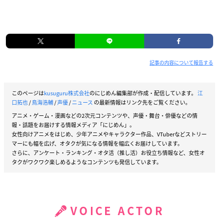
記事の内容について報告する
このページは
kusuguru株式会社
のにじめん編集部が作成・配信しています。
江
口拓也
/
鳥海浩輔
/
声優
/
ニュース
の最新情報はリンク先をご覧ください。
アニメ・ゲーム・漫画などの2次元コンテンツや、声優・舞台・俳優などの情
報・話題をお届けする情報メディア「にじめん」。
女性向けアニメをはじめ、少年アニメやキャラクター作品、VTuberなどストリー
マーにも幅を広げ、オタクが気になる情報を幅広くお届けしています。
さらに、アンケート・ランキング・オタ活（推し活）お役立ち情報など、女性オ
タクがワクワク楽しめるようなコンテンツも発信しています。
VOICE ACTOR