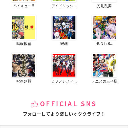
ハイキュー!!
アイドリッシ...
刀剣乱舞
暗殺教室
銀魂
HUNTER...
呪術廻戦
ヒプノシスマ...
テニスの王子様
OFFICIAL SNS
フォローしてより楽しいオタクライフ！