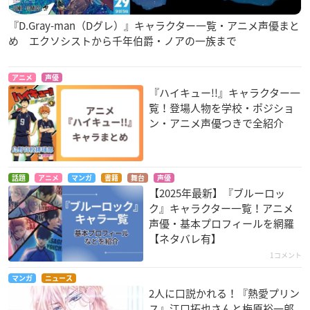
『D.Gray-man（Dグレ）』キャラクター一覧・アニメ声優まと
め エクソシストから千年伯爵・ノアの一族まで
アニメ
声優
『ハイキュー!!』キャラクター一
覧！登場人物を学校・ポジショ
ン・アニメ声優つきで全紹介
話題
アニメ
マンガ
書籍
舞台
声優
【2025年最新】『ブルーロッ
ク』キャラクター一覧！アニメ
声優・基本プロフィールを網羅
【ネタバレ有】
1コメント
マンガ
ニュース
2人に口説かれる！『熱愛プリン
ス』江口拓也さんと梅原裕一郎