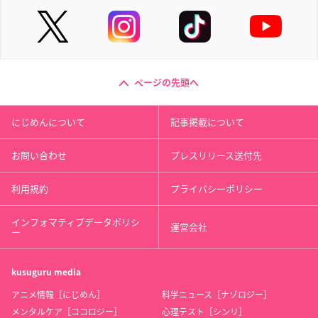
ページの先頭へ
にじめんについて
記事掲載について
お問い合わせ
プレスリリース送付先
利用規約
プライバシーポリシー
インフォマティブデータポリシ
運営会社
ー
kusuguru
media
アニメ情報［にじめん］
科学ニュース［ナゾロジー］
メンタルケア［ココロジー］
心理テスト［シンリ］