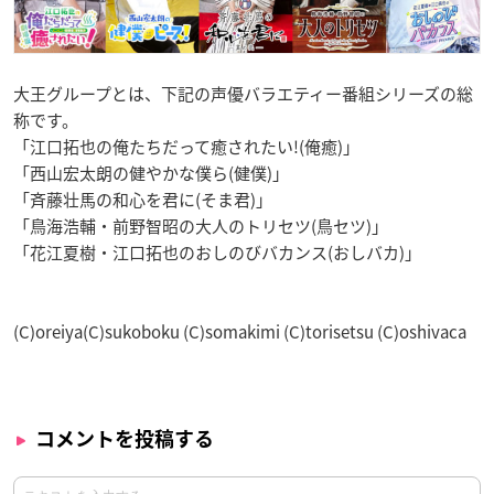
大王グループとは、下記の声優バラエティー番組シリーズの総
称です。
「江口拓也の俺たちだって癒されたい!(俺癒)」
「西山宏太朗の健やかな僕ら(健僕)」
「斉藤壮馬の和心を君に(そま君)」
「鳥海浩輔・前野智昭の大人のトリセツ(鳥セツ)」
「花江夏樹・江口拓也のおしのびバカンス(おしバカ)」
(C)oreiya(C)sukoboku (C)somakimi (C)torisetsu (C)oshivaca
コメントを投稿する