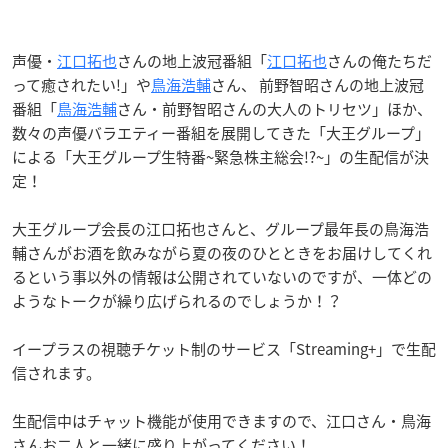
声優・
江口拓也
さんの地上波冠番組「
江口拓也
さんの俺たちだ
って癒されたい!」や
鳥海浩輔
さん、 前野智昭さんの地上波冠
番組「
鳥海浩輔
さん・前野智昭さんの大人のトリセツ」ほか、
数々の声優バラエティー番組を展開してきた「大王グループ」
による「大王グループ生特番~緊急株主総会!?~」の生配信が決
定！
大王グループ会長の江口拓也さんと、グループ最年長の鳥海浩
輔さんがお酒を飲みながら夏の夜のひとときをお届けしてくれ
るという事以外の情報は公開されていないのですが、一体どの
ようなトークが繰り広げられるのでしょうか！？
イープラスの視聴チケット制のサービス「Streaming+」で生配
信されます。
生配信中はチャット機能が使用できますので、江口さん・鳥海
さんお二人と一緒に盛り上がってください！