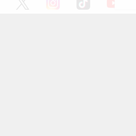
ページの先頭へ
にじめんについて
記事掲載について
お問い合わせ
プレスリリース送付先
利用規約
プライバシーポリシー
インフォマティブデータポリシ
運営会社
ー
kusuguru
media
アニメ情報［にじめん］
科学ニュース［ナゾロジー］
メンタルケア［ココロジー］
心理テスト［シンリ］