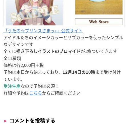
「うたの☆プリンスさまっ♪」公式サイト
アイドルたちのイメージカラーとサブカラーを使ったシンプル
なデザインです
全てに
が1枚ついてきます
描き下ろしイラストのブロマイド
全11種類
価格は各2,000円＋税
予約は本日から始まっており、
まで受け付け
12月14日の10時
ています。
受注生産
なので予約は必須！
詳細や予約は
こちら
からご確認ください
コメントを投稿する