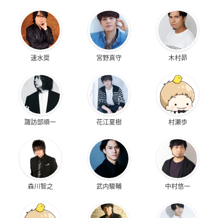
速水奨
宮野真守
木村昴
諏訪部順一
花江夏樹
村瀬歩
森川智之
武内駿輔
中村悠一