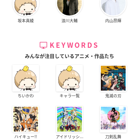
坂本真綾
浪川大輔
内山昂輝
KEYWORDS
みんなが注目しているアニメ・作品たち
ちいかわ
キャラ一覧
鬼滅の刃
ハイキュー!!
アイドリッシ...
刀剣乱舞