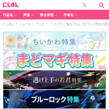
に
じ
め
ん
作品名
声優
舞台俳優
作者名
にじめん
>
ニュース
>
アニメ
> 『うたプリ』描き下ろしブロマイド付きの受