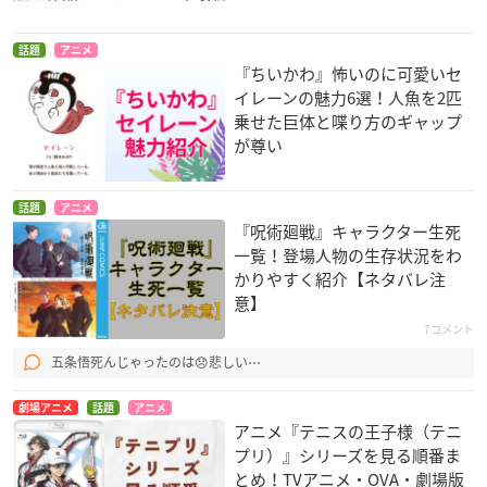
話題
アニメ
『ちいかわ』怖いのに可愛いセ
イレーンの魅力6選！人魚を2匹
乗せた巨体と喋り方のギャップ
が尊い
話題
アニメ
『呪術廻戦』キャラクター生死
一覧！登場人物の生存状況をわ
かりやすく紹介【ネタバレ注
意】
7コメント
五条悟死んじゃったのは😞悲しい⋯
劇場アニメ
話題
アニメ
アニメ『テニスの王子様（テニ
プリ）』シリーズを見る順番ま
とめ！TVアニメ・OVA・劇場版