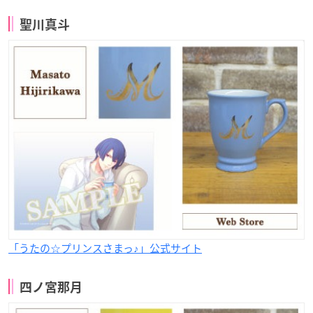
聖川真斗
「うたの☆プリンスさまっ♪」公式サイト
四ノ宮那月