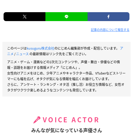
記事の内容について報告する
このページは
kusuguru株式会社
のにじめん編集部が作成・配信しています。
ア
ニメ
/
ニュース
の最新情報はリンク先をご覧ください。
アニメ・ゲーム・漫画などの2次元コンテンツや、声優・舞台・俳優などの情
報・話題をお届けする情報メディア「にじめん」。
女性向けアニメをはじめ、少年アニメやキャラクター作品、VTuberなどストリー
マーにも幅を広げ、オタクが気になる情報を幅広くお届けしています。
さらに、アンケート・ランキング・オタ活（推し活）お役立ち情報など、女性オ
タクがワクワク楽しめるようなコンテンツも発信しています。
VOICE ACTOR
みんなが気になっている声優さん