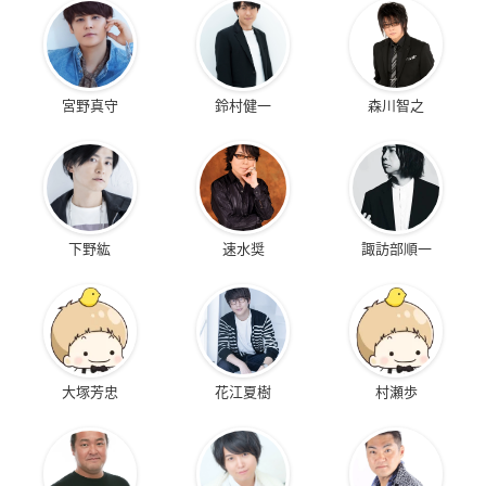
宮野真守
鈴村健一
森川智之
下野紘
速水奨
諏訪部順一
大塚芳忠
花江夏樹
村瀬歩