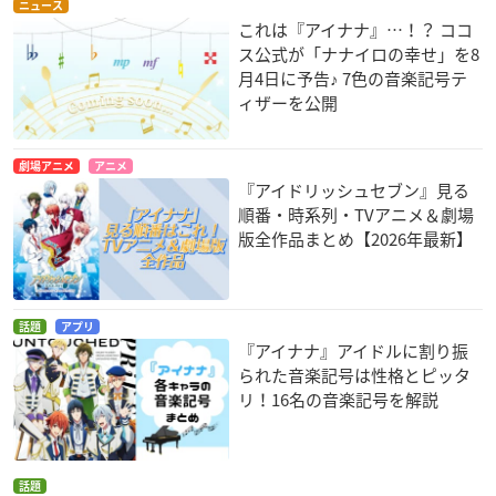
ニュース
これは『アイナナ』…！？ ココ
ス公式が「ナナイロの幸せ」を8
月4日に予告♪ 7色の音楽記号テ
ィザーを公開
劇場アニメ
アニメ
『アイドリッシュセブン』見る
順番・時系列・TVアニメ＆劇場
版全作品まとめ【2026年最新】
話題
アプリ
『アイナナ』アイドルに割り振
られた音楽記号は性格とピッタ
リ！16名の音楽記号を解説
話題