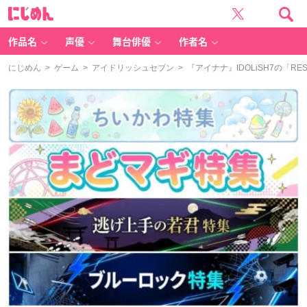
に
じ
め
ん
作品名
声優
舞台俳優
作者名
にじめん
>
ゲーム
>
アイドリッシュセブン
> 『アイナナ』IDOLiSH7の「R