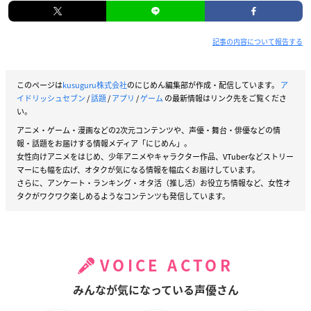
記事の内容について報告する
このページは
kusuguru株式会社
のにじめん編集部が作成・配信しています。
ア
イドリッシュセブン
/
話題
/
アプリ
/
ゲーム
の最新情報はリンク先をご覧くださ
い。
アニメ・ゲーム・漫画などの2次元コンテンツや、声優・舞台・俳優などの情
報・話題をお届けする情報メディア「にじめん」。
女性向けアニメをはじめ、少年アニメやキャラクター作品、VTuberなどストリー
マーにも幅を広げ、オタクが気になる情報を幅広くお届けしています。
さらに、アンケート・ランキング・オタ活（推し活）お役立ち情報など、女性オ
タクがワクワク楽しめるようなコンテンツも発信しています。
VOICE ACTOR
みんなが気になっている声優さん