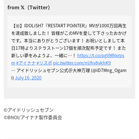
【㊗️】IDOLiSH7『RESTART POiNTER』MVが1000万回再生
を達成致しました！ 皆様がこのMVを愛して下さったおかげ
です。本当にありがとうございます！ お祝いとしまして本
日17時よりステラストーン17個を順次配布予定です！ また
新しい夢をみようよ、一緒に…！
https://t.co/pgVMNxrps
m
#アイナナ
#リスポ
pic.twitter.com/nUhv8vkhK9
— アイドリッシュセブン公式＠大神万理 (@iD7Mng_Ogam
i)
July 16, 2020
©アイドリッシュセブン
©BNOI/アイナナ製作委員会