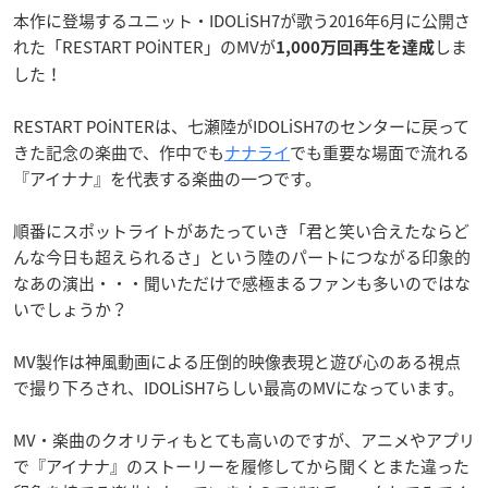
本作に登場するユニット・IDOLiSH7が歌う2016年6月に公開さ
れた「RESTART POiNTER」のMVが
しま
1,000万回再生を達成
した！
RESTART POiNTERは、七瀬陸がIDOLiSH7のセンターに戻って
きた記念の楽曲で、作中でも
ナナライ
でも重要な場面で流れる
『アイナナ』を代表する楽曲の一つです。
順番にスポットライトがあたっていき「君と笑い合えたならど
んな今日も超えられるさ」という陸のパートにつながる印象的
なあの演出・・・聞いただけで感極まるファンも多いのではな
いでしょうか？
MV製作は神風動画による圧倒的映像表現と遊び心のある視点
で撮り下ろされ、IDOLiSH7らしい最高のMVになっています。
MV・楽曲のクオリティもとても高いのですが、アニメやアプリ
で『アイナナ』のストーリーを履修してから聞くとまた違った