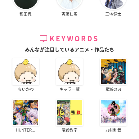
稲田徹
斉藤壮馬
三宅健太
KEYWORDS
みんなが注目しているアニメ・作品たち
ちいかわ
キャラ一覧
鬼滅の刃
HUNTER...
暗殺教室
刀剣乱舞