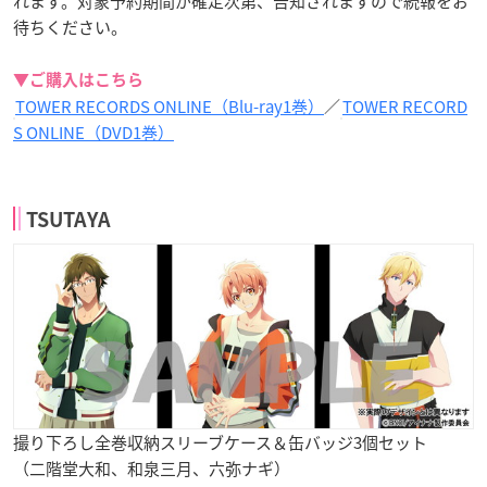
れます。対象予約期間が確定次第、告知されますので続報をお
待ちください。
▼ご購入はこちら
TOWER RECORDS ONLINE（Blu-ray1巻）
／
TOWER RECORD
S ONLINE（DVD1巻）
TSUTAYA
撮り下ろし全巻収納スリーブケース＆缶バッジ3個セット
（二階堂大和、和泉三月、六弥ナギ）