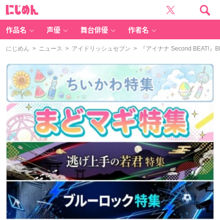
に
じ
め
ん
作品名
声優
舞台俳優
作者名
にじめん
>
ニュース
>
アイドリッシュセブン
> 『アイナナ Second BE