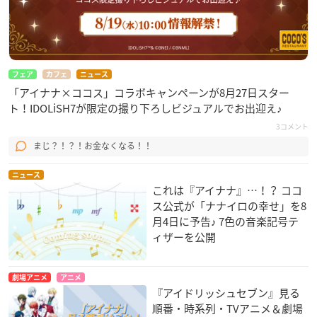
フェア
カフェ
ニュース
「アイナナ×ココス」コラボキャンペーンが8月27日スター
ト！IDOLiSH7が限定の撮り下ろしビジュアルでお出迎え♪
3コメント
まじ？！？！お金なくなる！！
ニュース
これは『アイナナ』…！？ ココ
ス公式が「ナナイロの幸せ」を8
月4日に予告♪ 7色の音楽記号テ
ィザーを公開
劇場アニメ
アニメ
『アイドリッシュセブン』見る
順番・時系列・TVアニメ＆劇場