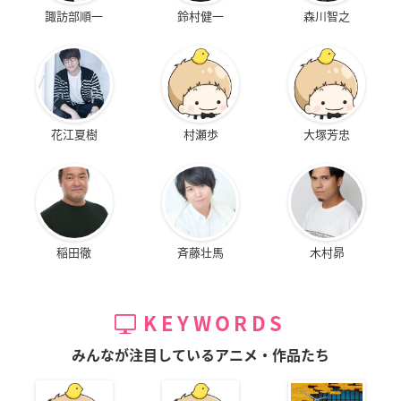
諏訪部順一
鈴村健一
森川智之
花江夏樹
村瀬歩
大塚芳忠
稲田徹
斉藤壮馬
木村昴
KEYWORDS
みんなが注目しているアニメ・作品たち