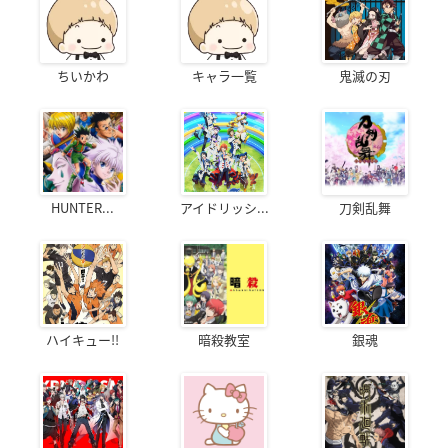
ちいかわ
キャラ一覧
鬼滅の刃
HUNTER...
アイドリッシ...
刀剣乱舞
ハイキュー!!
暗殺教室
銀魂