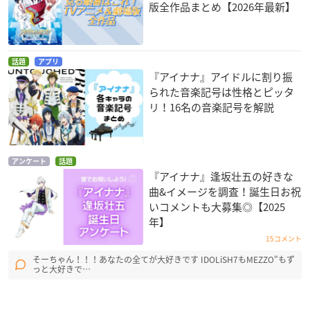
版全作品まとめ【2026年最新】
話題
アプリ
『アイナナ』アイドルに割り振
られた音楽記号は性格とピッタ
リ！16名の音楽記号を解説
アンケート
話題
『アイナナ』逢坂壮五の好きな
曲&イメージを調査！誕生日お祝
いコメントも大募集◎【2025
年】
15コメント
そーちゃん！！！あなたの全てが大好きです IDOLiSH7もMEZZO"もず
っと大好きで…