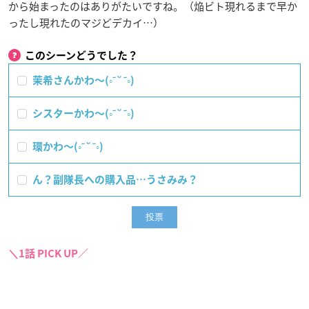
から始まったのはありがたいですね。（焔ビト現れるまで早か
ったし現れたのマジどデカイ…）
このシーンどうでした？
茉希さんかわ〜(◦ˉ ˘ ˉ◦)
シスターかわ〜(◦ˉ ˘ ˉ◦)
環かわ〜(◦ˉ ˘ ˉ◦)
ん？副隊長への購入品…うさみみ？
＼1話 PICK UP／