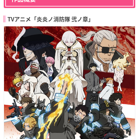
TVアニメ「炎炎ノ消防隊 弐ノ章」