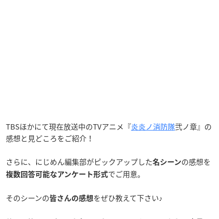
TBSほかにて現在放送中のTVアニメ『
炎炎ノ消防隊
弐ノ章』の
感想と見どころをご紹介！
さらに、にじめん編集部がピックアップした
の感想を
名シーン
でご用意。
複数回答可能なアンケート形式
そのシーンの
をぜひ教えて下さい♪
皆さんの感想