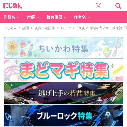
に
じ
め
ん
作品名
声優
舞台俳優
作者名
にじめん
>
話題
>
炎炎ノ消防隊
> TVアニメ『炎炎ノ消防隊弐ノ章』第壱話