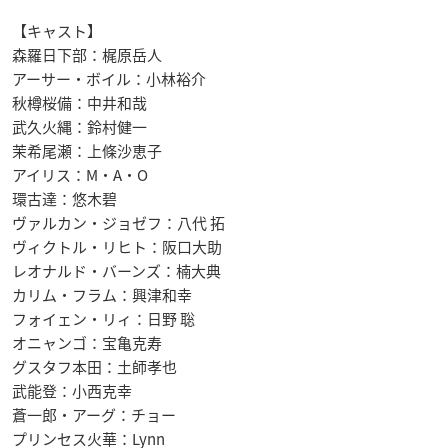
【キャスト】
森羅日下部：梶原岳人
アーサー・ボイル：小林裕介
秋樽桜備：中井和哉
武久火縄：鈴村健一
茉希尾瀬：上條沙恵子
アイリス：M・A・O
環古達：悠木碧
ヴァルカン・ジョゼフ：八代 拓
ヴィクトル・リヒト：阪口大助
レオナルド・バーンズ：楠大典
カリム・フラム：興津和幸
フォイェン・リィ：日野 聡
オニャンゴ：宝亀克寿
グスタフ本田：土師孝也
武能登：小西克幸
蒼一郎・アーグ：チョー
プリンセス火華：Lynn