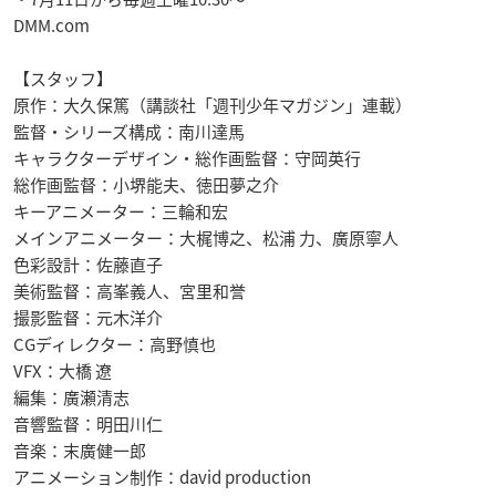
DMM.com
【スタッフ】
原作：大久保篤（講談社「週刊少年マガジン」連載）
監督・シリーズ構成：南川達馬
キャラクターデザイン・総作画監督：守岡英行
総作画監督：小堺能夫、徳田夢之介
キーアニメーター：三輪和宏
メインアニメーター：大梶博之、松浦 力、廣原寧人
色彩設計：佐藤直子
美術監督：高峯義人、宮里和誉
撮影監督：元木洋介
CGディレクター：高野慎也
VFX：大橋 遼
編集：廣瀬清志
音響監督：明田川仁
音楽：末廣健一郎
アニメーション制作：david production