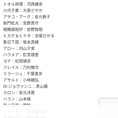
トオル岸理：河西健吾
火代子黄：大原さやか
アサコ・アーグ：金元寿子
新門紅丸：宮野真守
相模屋紺炉：前野智昭
ヒカゲ＆ヒナタ：赤尾ひかる
象日下部：坂本真綾
アロー：内山夕実
ハウメア：釘宮理恵
ヨナ：松岡禎丞
フレイル：乃村健次
ミラージュ：千葉進歩
アサルト：小林親弘
Dr.ジョヴァンニ：青山穣
カロン：安元洋貴
ハラン：山本格
烈火星宮：関智一
ジョーカー：津田健次郎
因果春日谷：島袋美由利