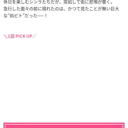
休日を楽しむシンラたちだが、突如して街に悲鳴が響く。
急行した面々の前に現れたのは、かつて見たことが無い巨大
な“焰ビト”だった──！
＼1話 PICK UP／