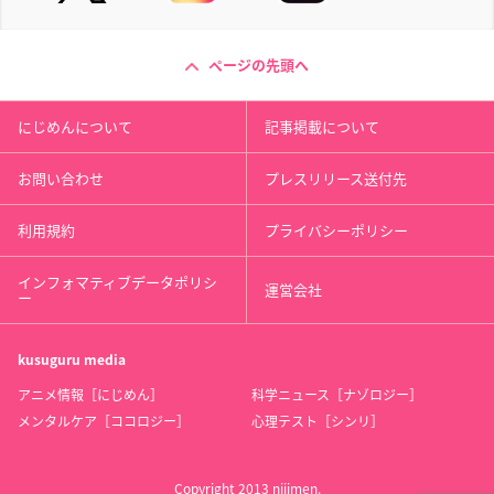
ページの先頭へ
にじめんについて
記事掲載について
お問い合わせ
プレスリリース送付先
利用規約
プライバシーポリシー
インフォマティブデータポリシ
運営会社
ー
kusuguru
media
アニメ情報［にじめん］
科学ニュース［ナゾロジー］
メンタルケア［ココロジー］
心理テスト［シンリ］
Copyright 2013 nijimen.