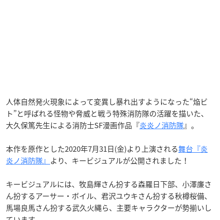
人体自然発火現象によって変異し暴れ出すようになった“焔ビ
ト”と呼ばれる怪物や脅威と戦う特殊消防隊の活躍を描いた、
大久保篤先生による消防士SF漫画作品『
炎炎ノ消防隊
』。
本作を原作とした2020年7月31日(金)より上演される
舞台『炎
炎ノ消防隊』
より、キービジュアルが公開されました！
キービジュアルには、牧島輝さん扮する森羅日下部、小澤廉さ
ん扮するアーサー・ボイル、君沢ユウキさん扮する秋樽桜備、
馬場良馬さん扮する武久火縄ら、主要キャラクターが勢揃いし
ています。