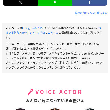
記事の内容について報告する
このページは
kusuguru株式会社
のにじめん編集部が作成・配信しています。
炎
炎ノ消防隊
/
舞台・ミュージカル
/
ニュース
の最新情報はリンク先をご覧くださ
い。
アニメ・ゲーム・漫画などの2次元コンテンツや、声優・舞台・俳優などの情
報・話題をお届けする情報メディア「にじめん」。
女性向けアニメをはじめ、少年アニメやキャラクター作品、VTuberなどストリー
マーにも幅を広げ、オタクが気になる情報を幅広くお届けしています。
さらに、アンケート・ランキング・オタ活（推し活）お役立ち情報など、女性オ
タクがワクワク楽しめるようなコンテンツも発信しています。
VOICE ACTOR
みんなが気になっている声優さん