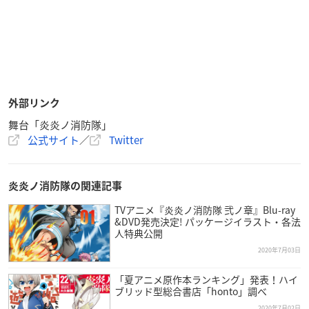
外部リンク
舞台「炎炎ノ消防隊」
公式サイト
／
Twitter
炎炎ノ消防隊の関連記事
TVアニメ『炎炎ノ消防隊 弐ノ章』Blu-ray
&DVD発売決定! パッケージイラスト・各法
人特典公開
2020年7月03日
「夏アニメ原作本ランキング」発表！ハイ
ブリッド型総合書店「honto」調べ
2020年7月02日