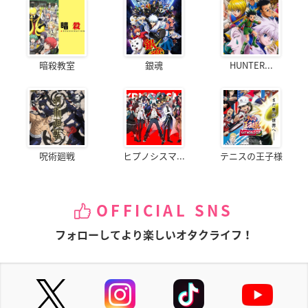
暗殺教室
銀魂
HUNTER...
呪術廻戦
ヒプノシスマ...
テニスの王子様
OFFICIAL SNS
フォローしてより楽しいオタクライフ！