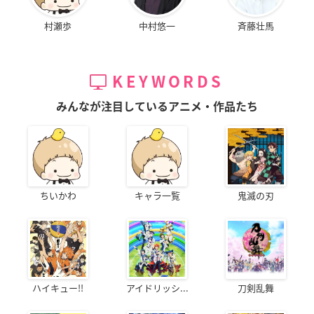
村瀬歩
中村悠一
斉藤壮馬
KEYWORDS
みんなが注目しているアニメ・作品たち
ちいかわ
キャラ一覧
鬼滅の刃
ハイキュー!!
アイドリッシ...
刀剣乱舞