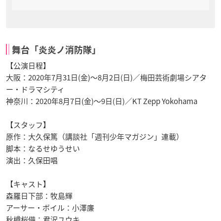
舞台「炎炎ノ消防隊」
【公演日程】
大阪：2020年7月31日(金)～8月2日(日)／梅田芸術劇場シアタ
ー・ドラマシティ
神奈川：2020年8月7日(金)～9日(日)／KT Zepp Yokohama
【スタッフ】
原作：大久保篤（講談社「週刊少年マガジン」連載）
脚本：なるせゆうせい
演出：久保田唱
【キャスト】
森羅日下部：牧島輝
アーサー・ボイル：小澤廉
秋樽桜備：君沢ユウキ