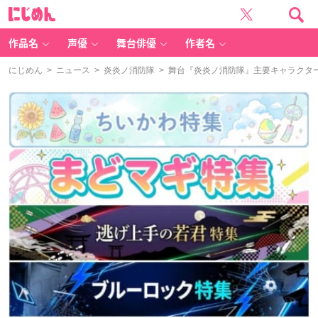
に
じ
め
ん
作品名
声優
舞台俳優
作者名
にじめん
>
ニュース
>
炎炎ノ消防隊
> 舞台『炎炎ノ消防隊』主要キャラクタ