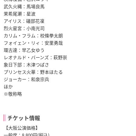
武久火縄：馬場良馬
茉希尾瀬：星波
アイリス：礒部花凜
烈火星宮：小南光司
カリム・フラム：校條拳太朗
フォイェン・リィ：安里勇哉
環古達：早乙女ゆう
レオナルド・バーンズ：萩野崇
象日下部：木津つばさ
プリンセス火華：野本ほたる
ジョーカー：和泉宗兵
ほか
※敬称略
チケット情報
【大阪公演価格】
一般席：8,800円(税込)