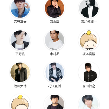
宮野真守
速水奨
諏訪部順一
下野紘
木村昴
坂本真綾
浪川大輔
花江夏樹
森川智之