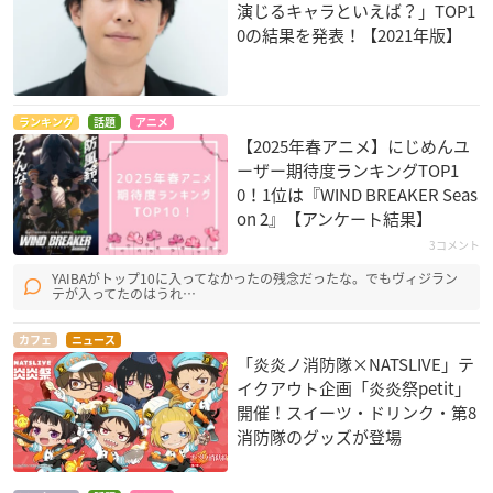
演じるキャラといえば？」TOP1
0の結果を発表！【2021年版】
ランキング
話題
アニメ
【2025年春アニメ】にじめんユ
ーザー期待度ランキングTOP1
0！1位は『WIND BREAKER Seas
on 2』【アンケート結果】
3コメント
YAIBAがトップ10に入ってなかったの残念だったな。でもヴィジラン
テが入ってたのはうれ…
カフェ
ニュース
「炎炎ノ消防隊×NATSLIVE」テ
イクアウト企画「炎炎祭petit」
開催！スイーツ・ドリンク・第8
消防隊のグッズが登場