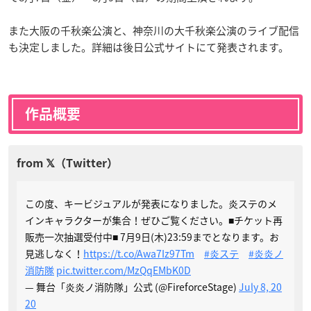
また大阪の千秋楽公演と、神奈川の大千秋楽公演のライブ配信
も決定しました。詳細は後日公式サイトにて発表されます。
作品概要
この度、キービジュアルが発表になりました。炎ステのメ
インキャラクターが集合！ぜひご覧ください。■チケット再
販売一次抽選受付中■ 7月9日(木)23:59までとなります。お
見逃しなく！
https://t.co/Awa7Iz97Tm
#炎ステ
#炎炎ノ
消防隊
pic.twitter.com/MzQqEMbK0D
— 舞台「炎炎ノ消防隊」公式 (@FireforceStage)
July 8, 20
20