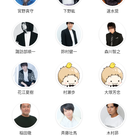
宮野真守
下野紘
速水奨
諏訪部順一
鈴村健一
森川智之
花江夏樹
村瀬歩
大塚芳忠
稲田徹
斉藤壮馬
木村昴