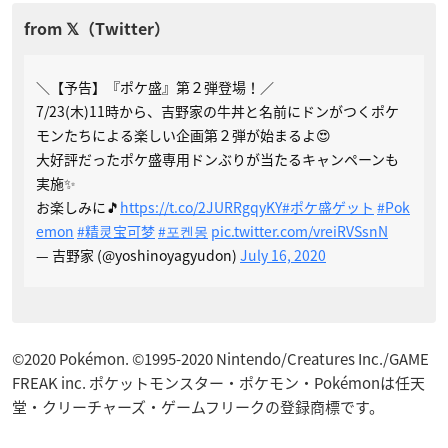
＼【予告】『ポケ盛』第２弾登場！／
7/23(木)11時から、吉野家の牛丼と名前にドンがつくポケ
モンたちによる楽しい企画第２弾が始まるよ😍
大好評だったポケ盛専用ドンぶりが当たるキャンペーンも
実施✨
お楽しみに🎵
https://t.co/2JURRgqyKY
#ポケ盛ゲット
#Pok
emon
#精灵宝可梦
#포켄몽
pic.twitter.com/vreiRVSsnN
— 吉野家 (@yoshinoyagyudon)
July 16, 2020
©2020 Pokémon. ©1995-2020 Nintendo/Creatures Inc./GAME
FREAK inc. ポケットモンスター・ポケモン・Pokémonは任天
堂・クリーチャーズ・ゲームフリークの登録商標です。