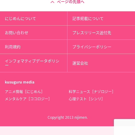
ページの先頭へ
にじめんについて
記事掲載について
お問い合わせ
プレスリリース送付先
利用規約
プライバシーポリシー
インフォマティブデータポリシ
運営会社
ー
kusuguru
media
アニメ情報［にじめん］
科学ニュース［ナゾロジー］
メンタルケア［ココロジー］
心理テスト［シンリ］
Copyright 2013 nijimen.