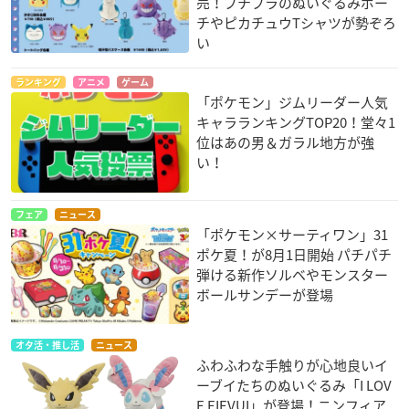
売！プチプラのぬいぐるみポー
チやピカチュウTシャツが勢ぞろ
い
ランキング
アニメ
ゲーム
「ポケモン」ジムリーダー人気
キャラランキングTOP20！堂々1
位はあの男＆ガラル地方が強
い！
フェア
ニュース
「ポケモン×サーティワン」31
ポケ夏！が8月1日開始 パチパチ
弾ける新作ソルベやモンスター
ボールサンデーが登場
オタ活・推し活
ニュース
ふわふわな手触りが心地良いイ
ーブイたちのぬいぐるみ「I LOV
E EIEVUI」が登場！ニンフィア