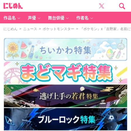
に
じ
め
ん
作品名
声優
舞台俳優
作者名
にじめん
>
ニュース
>
ポケットモンスター
> 『ポケモン』x「吉野家」名前