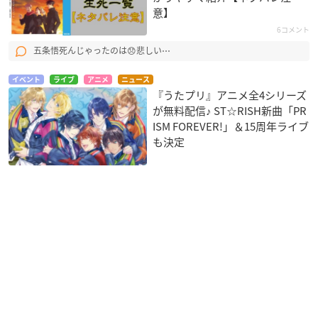
意】
6コメント
五条悟死んじゃったのは😞悲しい⋯
イベント
ライブ
アニメ
ニュース
『うたプリ』アニメ全4シリーズ
が無料配信♪ ST☆RISH新曲「PR
ISM FOREVER!」＆15周年ライブ
も決定