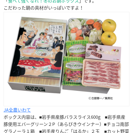
「
食べて強くなれ！冬のお鍋ボックス
」です。
こだわった鍋の具材がいっぱいですよ！
JA全農いわて
ボックス内容は、■岩手県産豚バラスライス600g ■岩手県産
豚使用エバーグリーン２P（あらびきウインナー）■チョコ南部
グラノーラ１箱 ■岩手産りんご「はるか」２玉 ■カット野菜