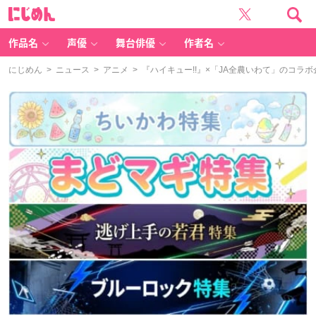
に
じ
め
ん
作品名
声優
舞台俳優
作者名
にじめん
>
ニュース
>
アニメ
> 『ハイキュー!!』×「JA全農いわて」のコラ