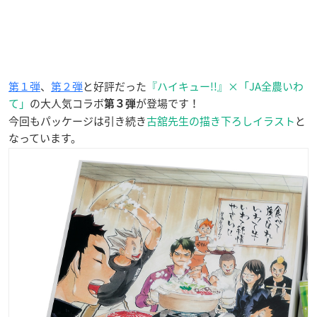
第１弾
、
第２弾
と好評だった
『ハイキュー!!』×「JA全農いわ
て」
の大人気コラボ
が登場です！
第３弾
今回もパッケージは引き続き
古舘先生の描き下ろしイラスト
と
なっています。