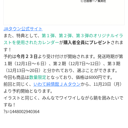
JAタウン公式サイト
また、特典として、
第１弾、第２弾、第３弾のオリジナルイラ
ストを使用されたカレンダー
が
されま
購入者全員にプレゼント
す！
予約は
より受け付けが開始されます。発送時期が第
今月２３日
１期（12月1日〜６日）、第２期（12月7日〜12日）、第３期
（12月13日〜20日）と分かれており、選ぶことができます。
今回も商品は
数量限定
となっており、価格は6000円です。
前回と同じく、
いわて純情館ＪＡタウン
から、11月23日（月）
より予約開始となります。
イラストと同じく、みんなでワイワイしながら鍋を囲みたいで
すね！
?s=1448002940364