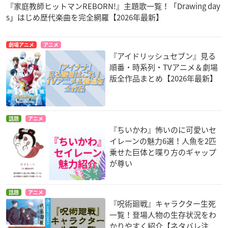
『家庭教師ヒットマンREBORN!』主題歌一覧！「Drawing day
s」はじめ歴代楽曲を完全網羅【2026年最新】
劇場アニメ
アニメ
『アイドリッシュセブン』見る
順番・時系列・TVアニメ＆劇場
版全作品まとめ【2026年最新】
話題
アニメ
『ちいかわ』怖いのに可愛いセ
イレーンの魅力6選！人魚を2匹
乗せた巨体と喋り方のギャップ
が尊い
話題
アニメ
『呪術廻戦』キャラクター生死
一覧！登場人物の生存状況をわ
かりやすく紹介【ネタバレ注