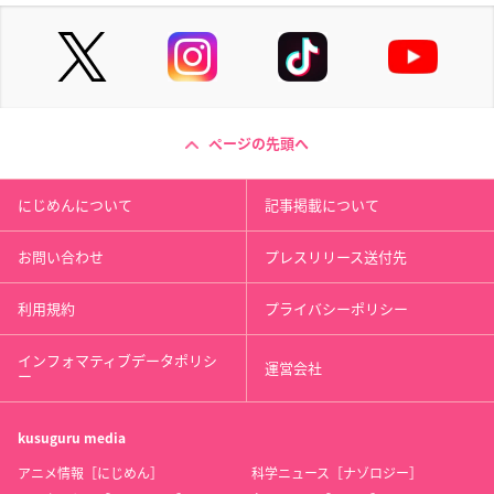
ページの先頭へ
にじめんについて
記事掲載について
お問い合わせ
プレスリリース送付先
利用規約
プライバシーポリシー
インフォマティブデータポリシ
運営会社
ー
kusuguru
media
アニメ情報［にじめん］
科学ニュース［ナゾロジー］