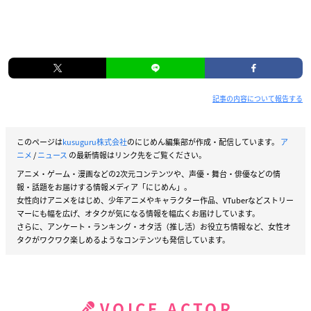
記事の内容について報告する
このページは
kusuguru株式会社
のにじめん編集部が作成・配信しています。
ア
ニメ
/
ニュース
の最新情報はリンク先をご覧ください。
アニメ・ゲーム・漫画などの2次元コンテンツや、声優・舞台・俳優などの情
報・話題をお届けする情報メディア「にじめん」。
女性向けアニメをはじめ、少年アニメやキャラクター作品、VTuberなどストリー
マーにも幅を広げ、オタクが気になる情報を幅広くお届けしています。
さらに、アンケート・ランキング・オタ活（推し活）お役立ち情報など、女性オ
タクがワクワク楽しめるようなコンテンツも発信しています。
VOICE ACTOR