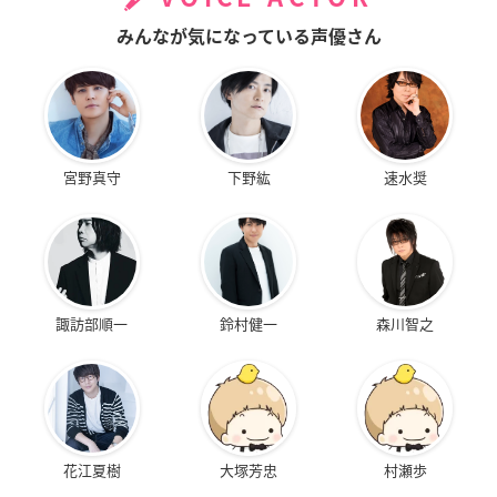
みんなが気になっている声優さん
宮野真守
下野紘
速水奨
諏訪部順一
鈴村健一
森川智之
花江夏樹
大塚芳忠
村瀬歩