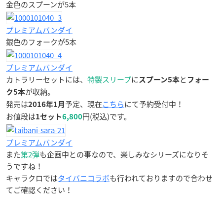
金色のスプーンが5本
プレミアムバンダイ
銀色のフォークが5本
プレミアムバンダイ
カトラリーセットには、
特製スリープ
に
と
スプーン5本
フォー
が収納。
ク5本
発売は
予定、現在
こちら
にて予約受付中！
2016年1月
お値段は
円(税込)です。
1セット
6,800
プレミアムバンダイ
また
第2弾
も企画中との事なので、楽しみなシリーズになりそ
うですね！
キャラクロでは
タイバニコラボ
も行われておりますので合わせ
てご確認ください！