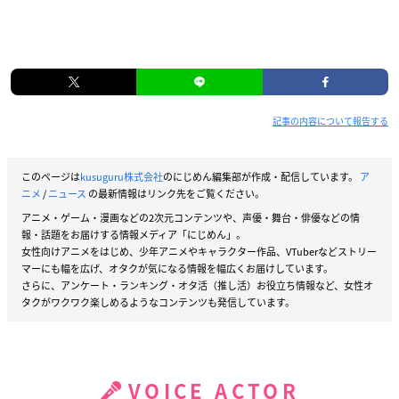
記事の内容について報告する
このページは
kusuguru株式会社
のにじめん編集部が作成・配信しています。
ア
ニメ
/
ニュース
の最新情報はリンク先をご覧ください。
アニメ・ゲーム・漫画などの2次元コンテンツや、声優・舞台・俳優などの情
報・話題をお届けする情報メディア「にじめん」。
女性向けアニメをはじめ、少年アニメやキャラクター作品、VTuberなどストリー
マーにも幅を広げ、オタクが気になる情報を幅広くお届けしています。
さらに、アンケート・ランキング・オタ活（推し活）お役立ち情報など、女性オ
タクがワクワク楽しめるようなコンテンツも発信しています。
VOICE ACTOR