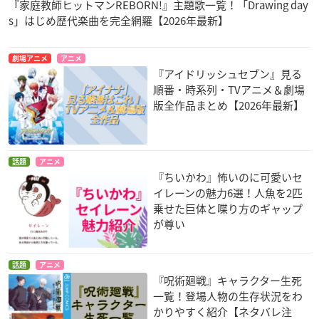
『家庭教師ヒットマンREBORN!』主題歌一覧！「Drawing day
s」はじめ歴代楽曲を完全網羅【2026年最新】
劇場アニメ
アニメ
『アイドリッシュセブン』見る
順番・時系列・TVアニメ＆劇場
版全作品まとめ【2026年最新】
話題
アニメ
『ちいかわ』怖いのに可愛いセ
イレーンの魅力6選！人魚を2匹
乗せた巨体と喋り方のギャップ
が尊い
話題
アニメ
『呪術廻戦』キャラクター生死
一覧！登場人物の生存状況をわ
かりやすく紹介【ネタバレ注