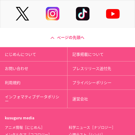
ページの先頭へ
にじめんについて
記事掲載について
お問い合わせ
プレスリリース送付先
利用規約
プライバシーポリシー
インフォマティブデータポリシ
運営会社
ー
kusuguru
media
アニメ情報［にじめん］
科学ニュース［ナゾロジー］
メンタルケア［ココロジー］
心理テスト［シンリ］