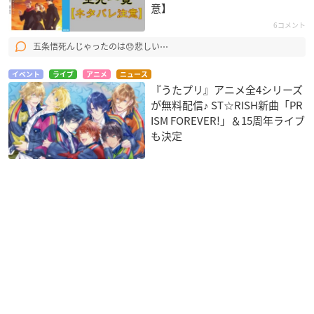
意】
6コメント
五条悟死んじゃったのは😞悲しい⋯
イベント
ライブ
アニメ
ニュース
『うたプリ』アニメ全4シリーズ
が無料配信♪ ST☆RISH新曲「PR
ISM FOREVER!」＆15周年ライブ
も決定