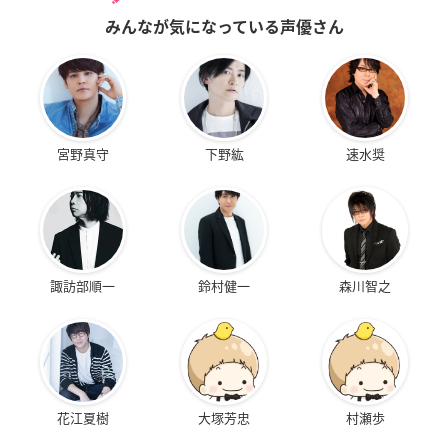
みんなが気になっている声優さん
宮野真守
下野紘
速水奨
諏訪部順一
鈴村健一
森川智之
花江夏樹
大塚芳忠
村瀬歩