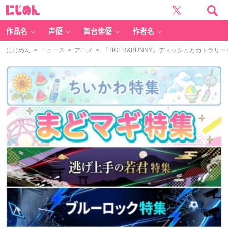
に
じ
め
ん
作品名
声優
舞台俳優
作者名
にじめん
>
ニュース
>
アニメ
> 『TIGER&BUNNY』ディッシュとカトラ