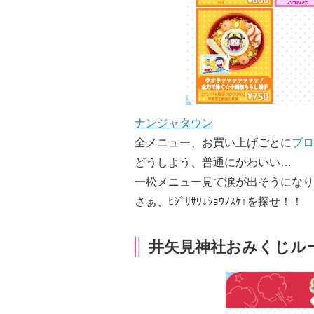
ナンジャタウン
全メニュー、お買い上げごとに
ブロ
どうしよう、普通にかわいい…
一松メニュー見て涙が出そうになり
さぁ、ﾋｼﾞﾘｻﾜ↓ｼｮｳﾉｽｹ↑を探せ！！
井矢見神社おみくじル