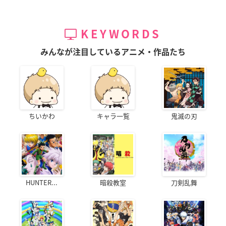
KEYWORDS
みんなが注目しているアニメ・作品たち
ちいかわ
キャラ一覧
鬼滅の刃
HUNTER...
暗殺教室
刀剣乱舞