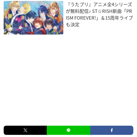
『うたプリ』アニメ全4シリーズ
が無料配信♪ ST☆RISH新曲「PR
ISM FOREVER!」＆15周年ライブ
も決定