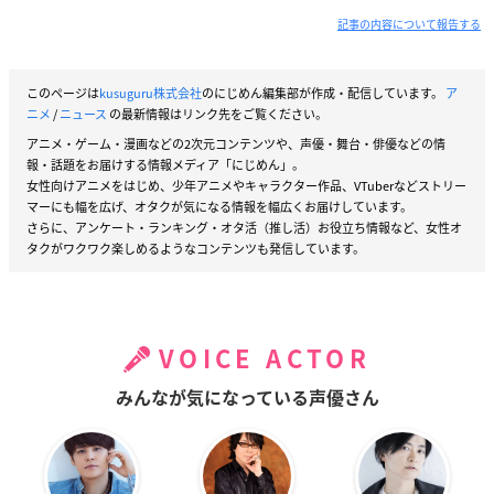
記事の内容について報告する
このページは
kusuguru株式会社
のにじめん編集部が作成・配信しています。
ア
ニメ
/
ニュース
の最新情報はリンク先をご覧ください。
アニメ・ゲーム・漫画などの2次元コンテンツや、声優・舞台・俳優などの情
報・話題をお届けする情報メディア「にじめん」。
女性向けアニメをはじめ、少年アニメやキャラクター作品、VTuberなどストリー
マーにも幅を広げ、オタクが気になる情報を幅広くお届けしています。
さらに、アンケート・ランキング・オタ活（推し活）お役立ち情報など、女性オ
タクがワクワク楽しめるようなコンテンツも発信しています。
VOICE ACTOR
みんなが気になっている声優さん