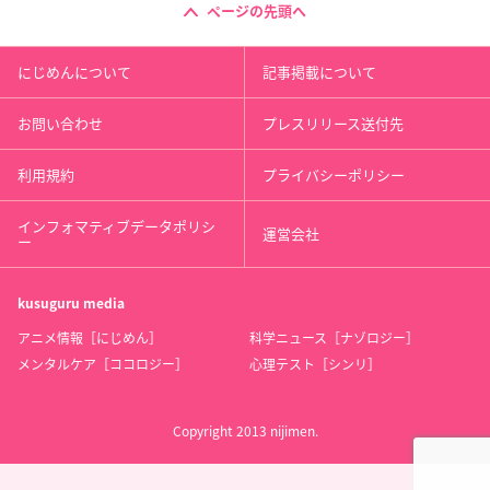
ページの先頭へ
にじめんについて
記事掲載について
お問い合わせ
プレスリリース送付先
利用規約
プライバシーポリシー
インフォマティブデータポリシ
運営会社
ー
kusuguru
media
アニメ情報［にじめん］
科学ニュース［ナゾロジー］
メンタルケア［ココロジー］
心理テスト［シンリ］
Copyright 2013 nijimen.