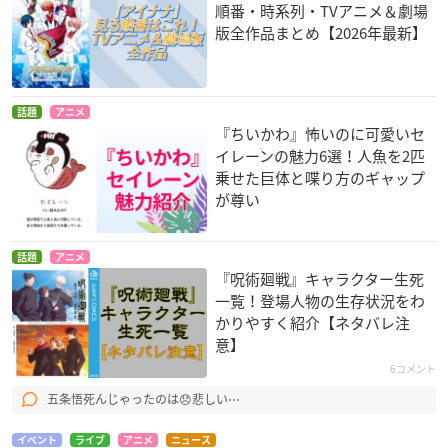
順番・時系列・TVアニメ＆劇場
版全作品まとめ【2026年最新】
話題
アニメ
『ちいかわ』怖いのに可愛いセ
イレーンの魅力6選！人魚を2匹
乗せた巨体と喋り方のギャップ
が尊い
話題
アニメ
『呪術廻戦』キャラクター生死
一覧！登場人物の生存状況をわ
かりやすく紹介【ネタバレ注
意】
6コメント
五条悟死んじゃったのは😞悲しい⋯
イベント
ライブ
アニメ
ニュース