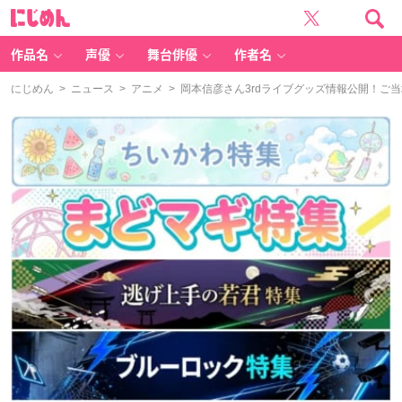
に
じ
め
ん
作品名
声優
舞台俳優
作者名
にじめん
>
ニュース
>
アニメ
> 岡本信彦さん3rdライブグッズ情報公開！ご