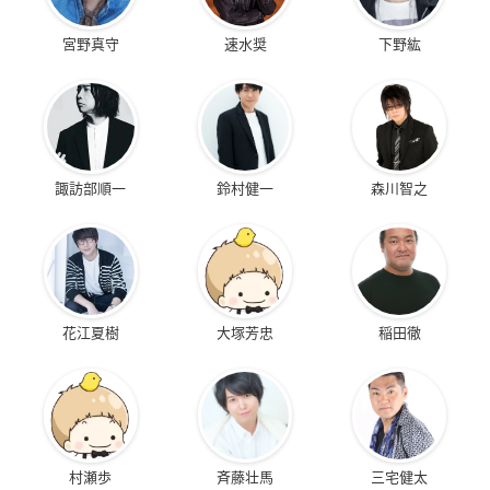
宮野真守
速水奨
下野紘
諏訪部順一
鈴村健一
森川智之
花江夏樹
大塚芳忠
稲田徹
村瀬歩
斉藤壮馬
三宅健太