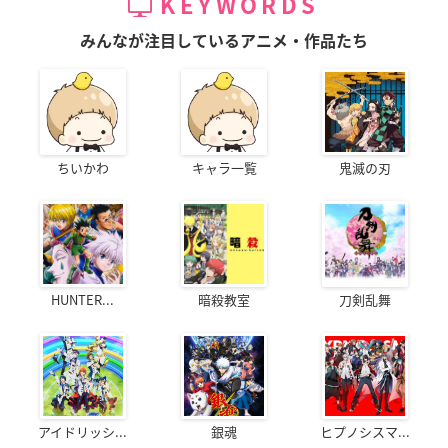
KEYWORDS
みんなが注目しているアニメ・作品たち
ちいかわ
キャラ一覧
鬼滅の刃
HUNTER...
暗殺教室
刀剣乱舞
アイドリッシ...
銀魂
ヒプノシスマ...