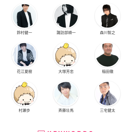
鈴村健一
諏訪部順一
森川智之
花江夏樹
大塚芳忠
稲田徹
村瀬歩
斉藤壮馬
三宅健太