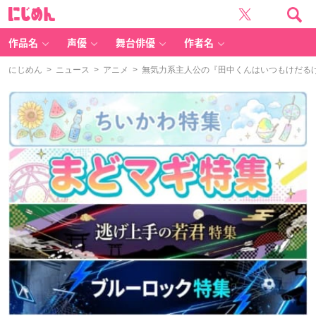
に
じ
め
ん
作品名
声優
舞台俳優
作者名
にじめん
>
ニュース
>
アニメ
> 無気力系主人公の『田中くんはいつもけだる