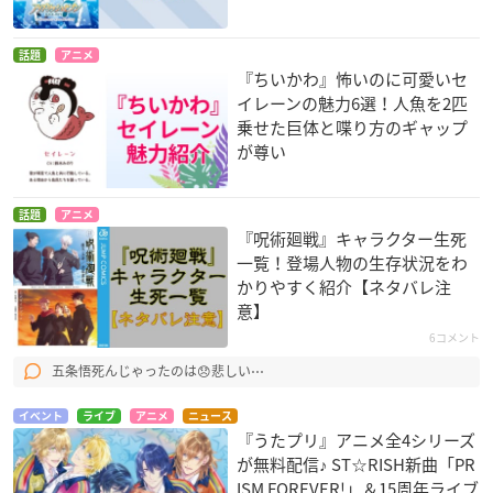
話題
アニメ
『ちいかわ』怖いのに可愛いセ
イレーンの魅力6選！人魚を2匹
乗せた巨体と喋り方のギャップ
が尊い
話題
アニメ
『呪術廻戦』キャラクター生死
一覧！登場人物の生存状況をわ
かりやすく紹介【ネタバレ注
意】
6コメント
五条悟死んじゃったのは😞悲しい⋯
イベント
ライブ
アニメ
ニュース
『うたプリ』アニメ全4シリーズ
が無料配信♪ ST☆RISH新曲「PR
ISM FOREVER!」＆15周年ライブ