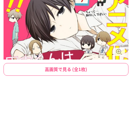
高画質で見る (全1枚)