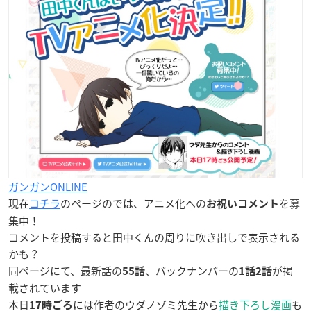
ガンガンONLINE
現在
コチラ
のページのでは、アニメ化への
を募
お祝いコメント
集中！
コメントを投稿すると田中くんの周りに吹き出しで表示される
かも？
同ページにて、最新話の
、バックナンバーの
が掲
55話
1話2話
載されています
本日
には作者のウダノゾミ先生から
描き下ろし漫画
も
17時ごろ