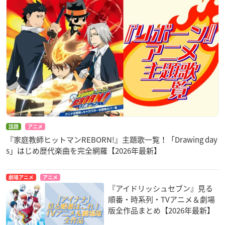
話題
アニメ
『家庭教師ヒットマンREBORN!』主題歌一覧！「Drawing day
s」はじめ歴代楽曲を完全網羅【2026年最新】
劇場アニメ
アニメ
『アイドリッシュセブン』見る
順番・時系列・TVアニメ＆劇場
版全作品まとめ【2026年最新】