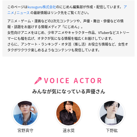
このページは
kusuguru株式会社
のにじめん編集部が作成・配信しています。
ア
ニメ
/
ニュース
の最新情報はリンク先をご覧ください。
アニメ・ゲーム・漫画などの2次元コンテンツや、声優・舞台・俳優などの情
報・話題をお届けする情報メディア「にじめん」。
女性向けアニメをはじめ、少年アニメやキャラクター作品、VTuberなどストリー
マーにも幅を広げ、オタクが気になる情報を幅広くお届けしています。
さらに、アンケート・ランキング・オタ活（推し活）お役立ち情報など、女性オ
タクがワクワク楽しめるようなコンテンツも発信しています。
VOICE ACTOR
みんなが気になっている声優さん
宮野真守
速水奨
下野紘