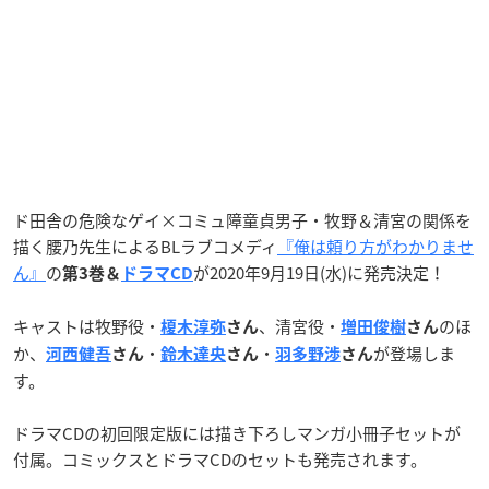
ド田舎の危険なゲイ×コミュ障童貞男子・牧野＆清宮の関係を
描く腰乃先生によるBLラブコメディ
『俺は頼り方がわかりませ
ん』
の
が2020年9月19日(水)に発売決定！
第3巻＆
ドラマCD
キャストは牧野役・
、清宮役・
のほ
榎木淳弥
さん
増田俊樹
さん
か、
・
・
が登場しま
河西健吾
さん
鈴木達央
さん
羽多野渉
さん
す。
ドラマCDの初回限定版には描き下ろしマンガ小冊子セットが
付属。コミックスとドラマCDのセットも発売されます。