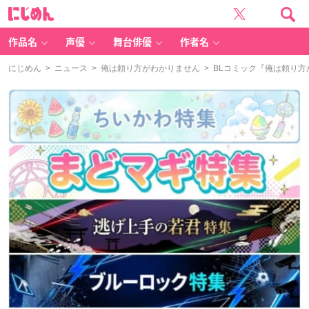
に
じ
め
ん
作品名
声優
舞台俳優
作者名
にじめん
>
ニュース
>
俺は頼り方がわかりません
> BLコミック『俺は頼り