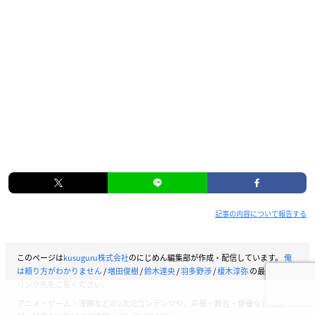
記事の内容について報告する
このページは
kusuguru株式会社
のにじめん編集部が作成・配信しています。
俺
は頼り方がわかりません
/
増田俊樹
/
鈴木達央
/
羽多野渉
/
榎木淳弥
の最新情報は
リンク先をご覧ください。
アニメ・ゲーム・漫画などの2次元コンテンツや、声優・舞台・俳優などの情