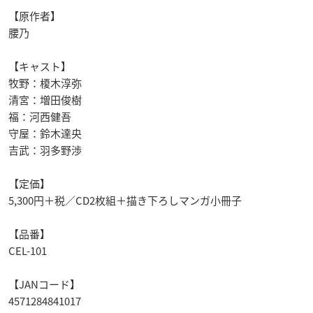
【原作者】
腰乃
【キャスト】
牧野：榎木淳弥
清宮：増田俊樹
福：河西健吾
守屋：鈴木達央
吉武：羽多野渉
【定価】
5,300円＋税／CD2枚組＋描き下ろしマンガ小冊子
【品番】
CEL-101
【JANコード】
4571284841017