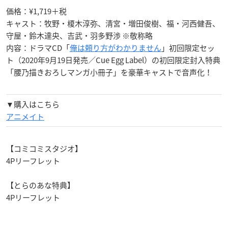
価格：¥1,719＋税
キャスト：牧野・榎木淳弥、清宮・増田俊樹、福・河西健吾、
守屋・鈴木達央、吉武・羽多野渉 ※敬称略
内容：ドラマCD「
俺は頼り方がわかりません
」初回限定セッ
ト（2020年9月19日発売／Cue Egg Label）の初回限定封入特典
「腰乃描きおろしマンガ小冊子」を豪華キャストで音声化！
▼購入はこちら
アニメイト
【コミコミスタジオ】
4Pリーフレット
【とらのあな特典】
4Pリーフレット