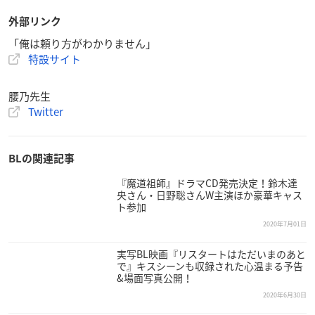
外部リンク
「俺は頼り方がわかりません」
特設サイト
腰乃先生
Twitter
BLの関連記事
『魔道祖師』ドラマCD発売決定！鈴木達
央さん・日野聡さんW主演ほか豪華キャス
ト参加
2020年7月01日
実写BL映画『リスタートはただいまのあと
で』キスシーンも収録された心温まる予告
&場面写真公開！
2020年6月30日