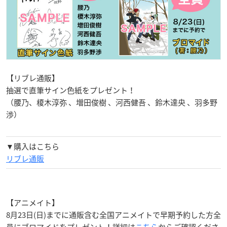
【リブレ通販】
抽選で直筆サイン色紙をプレゼント！
（腰乃、榎木淳弥 、増田俊樹 、河西健吾 、鈴木達央 、羽多野
渉）
▼購入はこちら
リブレ通販
【アニメイト】
8月23日(日)までに通販含む全国アニメイトで早期予約した方全
員にブロマイドをプレゼント！詳細は
こちら
からご確認くださ