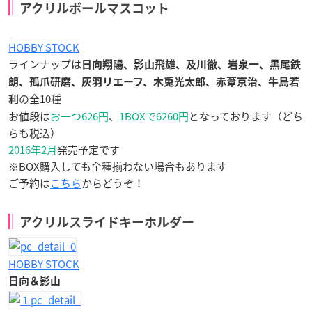
アクリルボールマスコット
HOBBY STOCK
ラインナップは
日向翔陽、影山飛雄、及川徹、岩泉一、黒尾鉄
朗、孤爪研磨、灰羽リエーフ、木兎光太郎、赤葦京治、牛島若
の全10種
利
お値段は
お一つ626円
、
1BOXで6260円
となっております（どち
らも税込）
2016年2月
発売予定です
※BOX購入しても全種揃わない場合もあります
ご予約は
こちら
からどうぞ！
アクリルスライドキーホルダー
HOBBY STOCK
日向＆影山