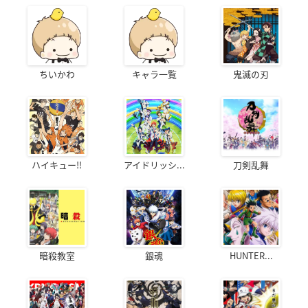
ちいかわ
キャラ一覧
鬼滅の刃
ハイキュー!!
アイドリッシ...
刀剣乱舞
暗殺教室
銀魂
HUNTER...