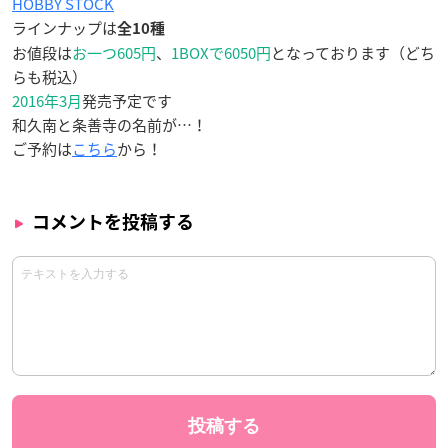
HOBBY STOCK
ラインナップは
全10種
お値段は
お一つ605円
、
1BOXで6050円
となっております（どち
らも税込）
2016年3月
発売予定です
和久南と条善寺の名前が…！
ご予約は
こちら
から！
コメントを投稿する