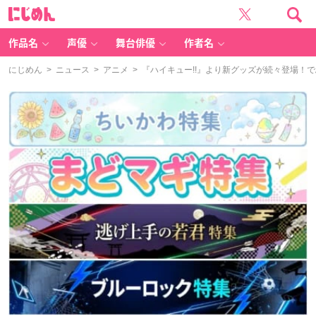
に
じ
め
ん
作品名
声優
舞台俳優
作者名
にじめん
>
ニュース
>
アニメ
> 『ハイキュー!!』より新グッズが続々登場！