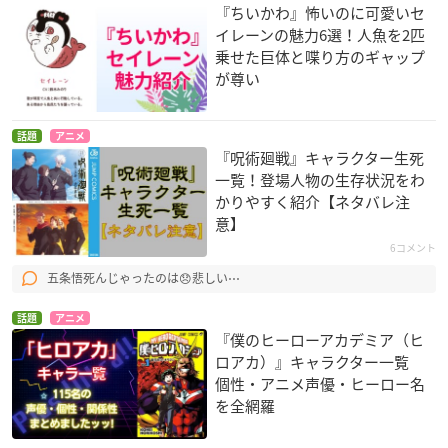
『ちいかわ』怖いのに可愛いセ
イレーンの魅力6選！人魚を2匹
乗せた巨体と喋り方のギャップ
が尊い
話題
アニメ
『呪術廻戦』キャラクター生死
一覧！登場人物の生存状況をわ
かりやすく紹介【ネタバレ注
意】
6コメント
五条悟死んじゃったのは😞悲しい⋯
話題
アニメ
『僕のヒーローアカデミア（ヒ
ロアカ）』キャラクター一覧
個性・アニメ声優・ヒーロー名
を全網羅