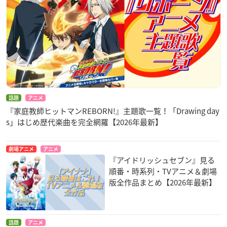
話題
アニメ
『家庭教師ヒットマンREBORN!』主題歌一覧！「Drawing day
s」はじめ歴代楽曲を完全網羅【2026年最新】
劇場アニメ
アニメ
『アイドリッシュセブン』見る
順番・時系列・TVアニメ＆劇場
版全作品まとめ【2026年最新】
話題
アニメ