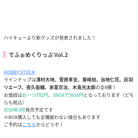
ハイキューより新グッズが発表されました！
でふぉめくりっぷ Vol.2
HOBBY STOCK
ラインナップは
澤村大地、菅原孝支、東峰旭、谷地仁花、灰羽
の全8種！
リエーフ、夜久衛輔、赤葦京治、木兎光太郎
お値段は
お一つ702円
、
1BOXで5616円
となっております（どち
らも税込）
2016年3月
発売予定です
※BOX購入しても全種揃わない場合もあります
ご予約は
こちら
からどうぞ！