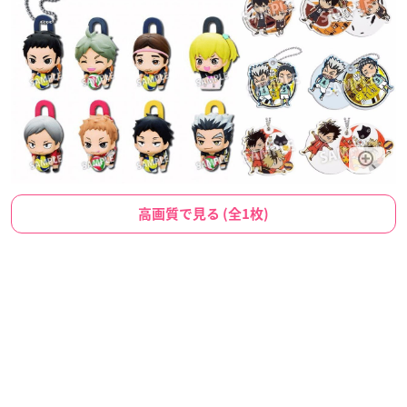
高画質で見る (全1枚)