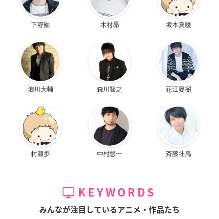
下野紘
木村昴
坂本真綾
浪川大輔
森川智之
花江夏樹
村瀬歩
中村悠一
斉藤壮馬
KEYWORDS
みんなが注目しているアニメ・作品たち