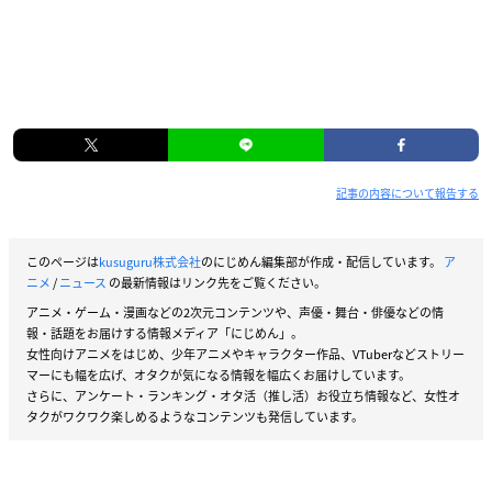
記事の内容について報告する
このページは
kusuguru株式会社
のにじめん編集部が作成・配信しています。
ア
ニメ
/
ニュース
の最新情報はリンク先をご覧ください。
アニメ・ゲーム・漫画などの2次元コンテンツや、声優・舞台・俳優などの情
報・話題をお届けする情報メディア「にじめん」。
女性向けアニメをはじめ、少年アニメやキャラクター作品、VTuberなどストリー
マーにも幅を広げ、オタクが気になる情報を幅広くお届けしています。
さらに、アンケート・ランキング・オタ活（推し活）お役立ち情報など、女性オ
タクがワクワク楽しめるようなコンテンツも発信しています。