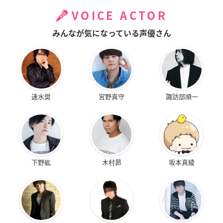
VOICE ACTOR
みんなが気になっている声優さん
速水奨
宮野真守
諏訪部順一
下野紘
木村昴
坂本真綾