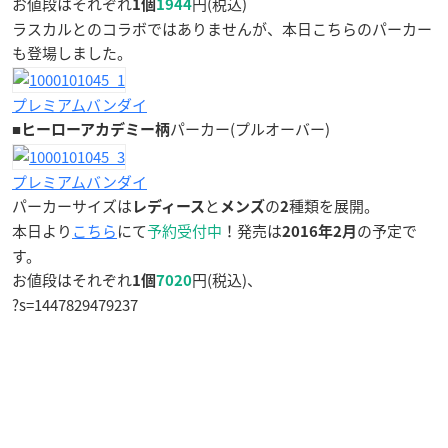
お値段はそれぞれ
円(税込)
1個
1944
ラスカルとのコラボではありませんが、本日こちらのパーカー
も登場しました。
プレミアムバンダイ
■
パーカー(プルオーバー)
ヒーローアカデミー柄
プレミアムバンダイ
パーカーサイズは
と
の
種類を展開。
レディース
メンズ
2
本日より
こちら
にて
予約受付中
！発売は
の予定で
2016年2月
す。
お値段はそれぞれ
円(税込)、
1個
7020
?s=1447829479237