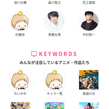
浪川大輔
森川智之
花江夏樹
村瀬歩
斉藤壮馬
中村悠一
KEYWORDS
みんなが注目しているアニメ・作品たち
ちいかわ
キャラ一覧
鬼滅の刃