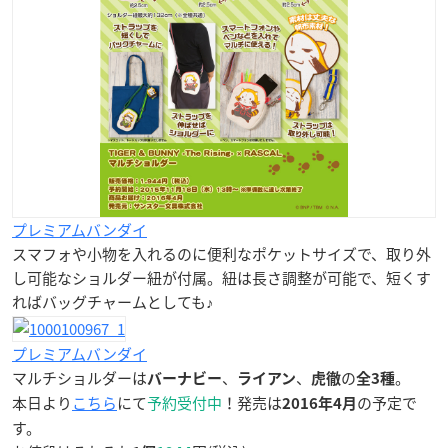
プレミアムバンダイ
スマフォや小物を入れるのに便利なポケットサイズで、取り外
し可能なショルダー紐が付属。紐は長さ調整が可能で、短くす
ればバッグチャームとしても♪
プレミアムバンダイ
マルチショルダーは
、
、
の
。
バーナビー
ライアン
虎徹
全3種
本日より
こちら
にて
予約受付中
！発売は
の予定で
2016年4月
す。