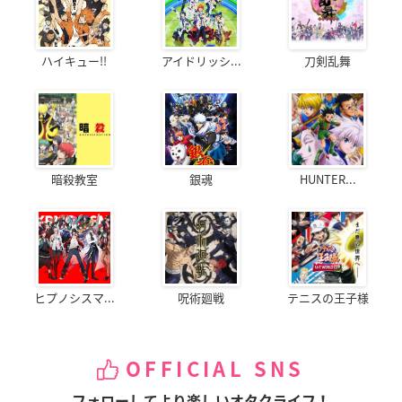
ハイキュー!!
アイドリッシ...
刀剣乱舞
暗殺教室
銀魂
HUNTER...
ヒプノシスマ...
呪術廻戦
テニスの王子様
OFFICIAL SNS
フォローしてより楽しいオタクライフ！