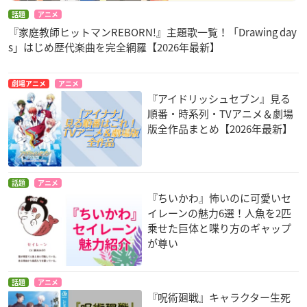
話題
アニメ
『家庭教師ヒットマンREBORN!』主題歌一覧！「Drawing day
s」はじめ歴代楽曲を完全網羅【2026年最新】
劇場アニメ
アニメ
『アイドリッシュセブン』見る
順番・時系列・TVアニメ＆劇場
版全作品まとめ【2026年最新】
話題
アニメ
『ちいかわ』怖いのに可愛いセ
イレーンの魅力6選！人魚を2匹
乗せた巨体と喋り方のギャップ
が尊い
話題
アニメ
『呪術廻戦』キャラクター生死