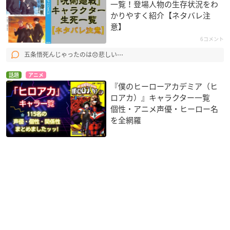
一覧！登場人物の生存状況をわ
かりやすく紹介【ネタバレ注
意】
6コメント
五条悟死んじゃったのは😞悲しい⋯
話題
アニメ
『僕のヒーローアカデミア（ヒ
ロアカ）』キャラクター一覧
個性・アニメ声優・ヒーロー名
を全網羅