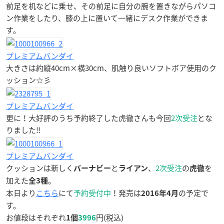
前足を机などに乗せ、その前足に自分の腕を置きながらパソコ
ン作業をしたり、膝の上に置いて一緒にデスク作業ができま
す。
プレミアムバンダイ
大きさは約縦40cm×横30cm、肌触り良いソフトボア使用のク
ッション☆彡
プレミアムバンダイ
更に！大好評のうち予約終了した虎徹さんも今回
2次受注
とな
りました!!
プレミアムバンダイ
クッションは新しく
と
、
2次受注
の
を
バーナビー
ライアン
虎徹
加えた
。
全3種
本日より
こちら
にて
予約受付中
！発売は
の予定で
2016年4月
す。
お値段はそれぞれ
円(税込)
1個
3996