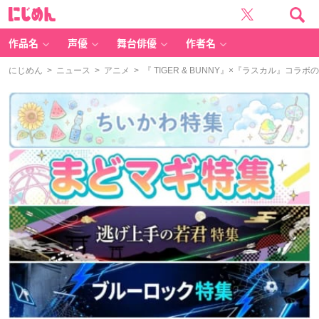
に
じ
め
ん
作品名
声優
舞台俳優
作者名
にじめん
>
ニュース
>
アニメ
> 『 TIGER & BUNNY』×『ラスカル』コ