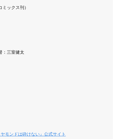
コミックス刊）
督：三室健太
n
イヤモンドは砕けない』公式サイト