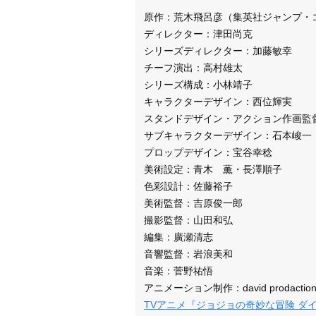
原作：荒木飛呂彦（集英社ジャンプ・
ディレクター：津田尚克
シリーズディレクター：加藤敏幸
チーフ演出：高村雄太
シリーズ構成：小林靖子
キャラクターデザイン：西位輝実
スタンドデザイン・アクション作画監
サブキャラクターデザイン：石本峻一
プロップデザイン：宝谷幸稔
美術設定：青木 薫・長澤順子
色彩設計：佐藤裕子
美術監督：吉原俊一郎
撮影監督：山田和弘
編集：廣瀬清志
音響監督：岩浪美和
音楽：菅野祐悟
アニメーション制作：david prodactio
TVアニメ『ジョジョの奇妙な冒険 ダ