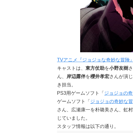
TVアニメ『ジョジョな奇妙な冒険』公式
キャストは、
東方仗助
を
小野友樹
さ
ん、
岸辺露伴
を
櫻井孝宏
さんが演じ
き担当。
PS3用ゲームソフト「
ジョジョの奇
ゲームソフト「
ジョジョの奇妙な冒
さん、広瀬康一を朴璐美さん、虹村
じていました。
スタッフ情報は以下の通り。