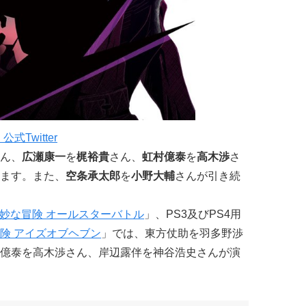
Twitter
ん、
広瀬康一
を
梶裕貴
さん、
虹村億泰
を
高木渉
さ
ます。また、
空条承太郎
を
小野大輔
さんが引き続
妙な冒険 オールスターバトル
」、PS3及びPS4用
険 アイズオブヘブン
」では、東方仗助を羽多野渉
億泰を高木渉さん、岸辺露伴を神谷浩史さんが演