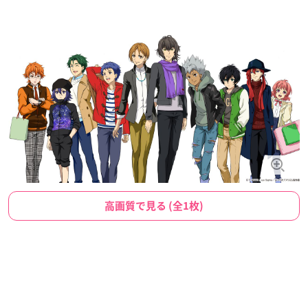
高画質で見る (全1枚)