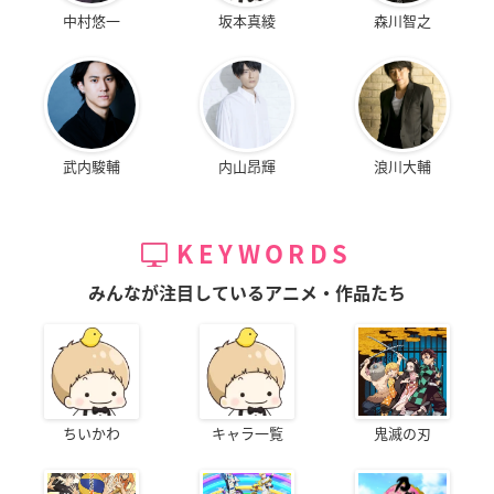
中村悠一
坂本真綾
森川智之
武内駿輔
内山昂輝
浪川大輔
KEYWORDS
みんなが注目しているアニメ・作品たち
ちいかわ
キャラ一覧
鬼滅の刃