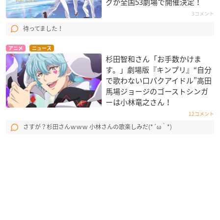
グが全国53劇場で開催決定！
3コメント
待ってました！
アニメ
ニュース
杉田智和さん「お手数かけま
す。」劇場版『キンプリ』“自分
で歌わない口パクアイドル”高田
馬場ジョージのゴーストシンガ
ーは小林竜之さん！
12コメント
さすが？杉田さんｗｗｗ 小林さんの歌楽しみだ(*´ω｀*)