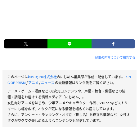
記事の内容について報告する
このページは
kusuguru株式会社
のにじめん編集部が作成・配信しています。
KIN
G OF PRISM
/
アニメ
/
ニュース
の最新情報はリンク先をご覧ください。
アニメ・ゲーム・漫画などの2次元コンテンツや、声優・舞台・俳優などの情
報・話題をお届けする情報メディア「にじめん」。
女性向けアニメをはじめ、少年アニメやキャラクター作品、VTuberなどストリー
マーにも幅を広げ、オタクが気になる情報を幅広くお届けしています。
さらに、アンケート・ランキング・オタ活（推し活）お役立ち情報など、女性オ
タクがワクワク楽しめるようなコンテンツも発信しています。