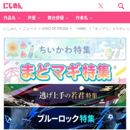
に
じ
め
ん
作品名
声優
舞台俳優
作者名
にじめん
>
ニュース
>
KING OF PRISM
> 「HMM」×『キンプリ』コラボシ