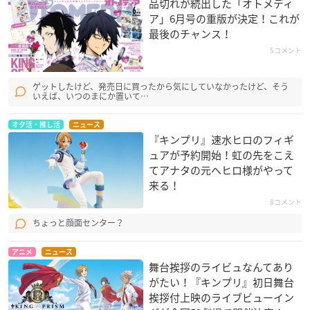
品切れが続出した「オトメディ
ア」6月号の重版が決定！これが
最後のチャンス！
5コメント
ゲットしたけど、発売日に買ったから気にしていなかったけど、そう
いえば、いつのまにか置いて…
オタ活・推し活
ニュース
『キンプリ』速水ヒロのフィギ
ュアが予約開始！虹の先をこえ
てアナタの元へヒロ様がやって
来る！
8コメント
ちょっと顔面センター？
アニメ
ニュース
舞台挨拶のライビュなんてあり
がたい！『キンプリ』初日舞台
挨拶付上映のライブビューイン