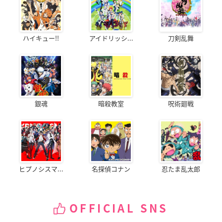
ハイキュー!!
アイドリッシ...
刀剣乱舞
銀魂
暗殺教室
呪術廻戦
ヒプノシスマ...
名探偵コナン
忍たま乱太郎
OFFICIAL SNS