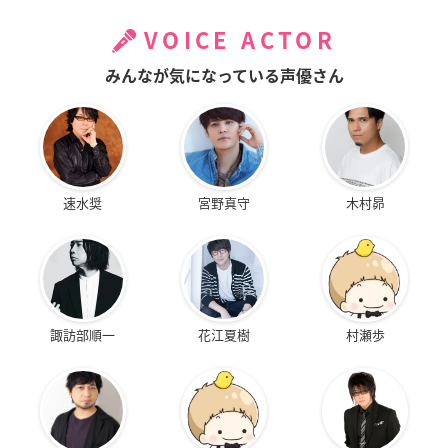
VOICE ACTOR
みんなが気になっている声優さん
速水奨
宮野真守
木村昴
諏訪部順一
花江夏樹
村瀬歩