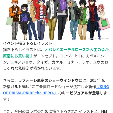
イベント描き下ろしイラスト
描き下ろしイラストは、
オバレとエーデルローズ新入生の皆が
がコンセプト。コウジ、ヒロ、カヅキ、シ
原宿にお買い物♪
ン、ユキノジョウ、タイガ、カケル、ミナト、レオ、ユウのお
しゃれな私服姿が描かれています。
さらに、
には、2017年6月
ラフォーレ原宿のショーウインドウ
新宿バルト9ほかにて全国ロードショーが決定した新作
『KING
の
しま
OF PRISM -PRIDE the HERO-』
キービジュアルが登場
す！
また、今回のコラボのために描き下ろされたイラストと、
HM