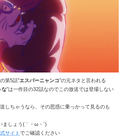
の第5話”
エスパーニャンコ
”の元ネタと言われる
うな
”は一作目の32話なのでこの放送では登場しない
送しちゃうなら、その思惑に乗っかって見るのも
ましょう(｀・ω・´)
式サイト
でご確認ください