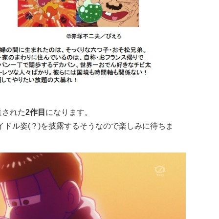
送された
2作目
になります。
イドル姿(？)を披露するそうなので楽しみに待ちま