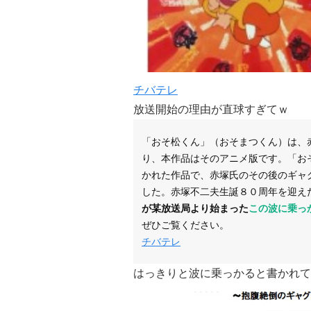
チバテレ
放送開始の理由が直球すぎてｗ
「おそ松くん」（おそまつくん）は、
り、本作品はそのアニメ版です。「お
かれた作品で、赤塚氏のその後のギャ
した。赤塚不二夫生誕８０周年を迎え
が某放送局より始まった
この波に乗っ
ぜひご覧ください。
チバテレ
はっきりと波に乗っかると書かれて