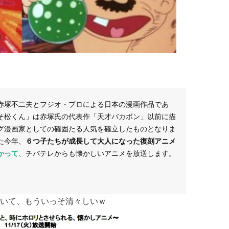
赤塚不二夫とフジオ・プロによる日本の漫画作品であ
そ松くん」は赤塚氏の代表作「天才バカボン」以前に描
グ漫画家としての確固たる人気を確立したものとなりま
た今年、
６つ子たちが成長して大人になった復刻アニメ
かって
、チバテレからも懐かしいアニメを放送します。
いて、もういっそ清々しいｗ