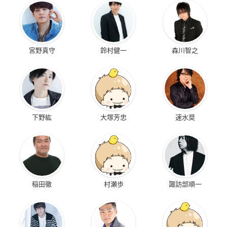
宮野真守
鈴村健一
森川智之
下野紘
大塚芳忠
速水奨
稲田徹
村瀬歩
諏訪部順一