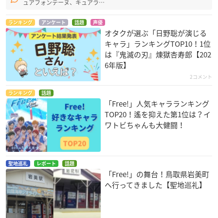
ュアフォンテーヌ、キュアラ…
ランキング
アンケート
話題
声優
オタクが選ぶ「日野聡が演じる
キャラ」ランキングTOP10！1位
は『鬼滅の刃』煉󠄁獄杏寿郎【202
6年版】
2コメント
ランキング
話題
「Free!」人気キャラランキング
TOP20！遙を抑えた第1位は？イ
ワトビちゃんも大健闘！
聖地巡礼
レポート
話題
「Free!」の舞台！鳥取県岩美町
へ行ってきました【聖地巡礼】