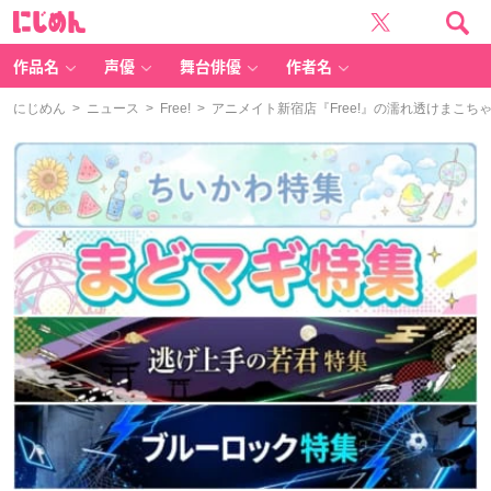
に
じ
め
ん
作品名
声優
舞台俳優
作者名
にじめん
>
ニュース
>
Free!
> アニメイト新宿店『Free!』の濡れ透けまこ