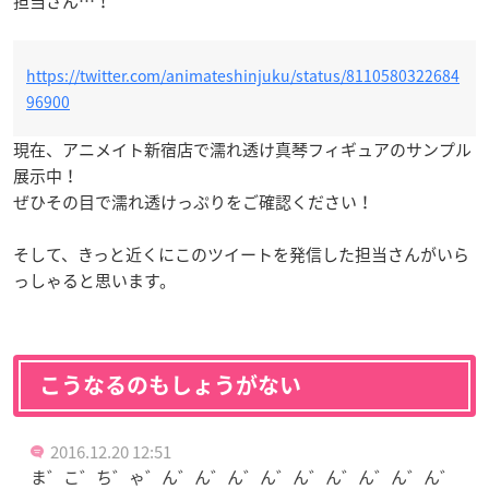
担当さん…！
https://twitter.com/animateshinjuku/status/8110580322684
96900
現在、アニメイト新宿店で濡れ透け真琴フィギュアのサンプル
展示中！
ぜひその目で濡れ透けっぷりをご確認ください！
そして、きっと近くにこのツイートを発信した担当さんがいら
っしゃると思います。
こうなるのもしょうがない
2016.12.20 12:51
ま゛こ゛ち゛ゃ゛ん゛ん゛ん゛ん゛ん゛ん゛ん゛ん゛ん゛