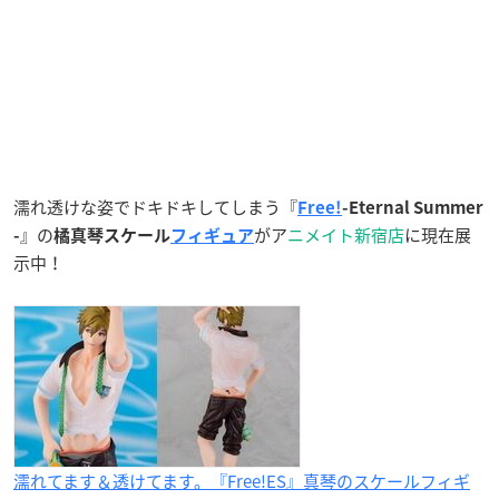
濡れ透けな姿でドキドキしてしまう『
Free!
-Eternal Summer
』の
がア
ニメイト新宿店
に現在展
-
橘真琴スケール
フィギュア
示中！
濡れてます＆透けてます。『Free!ES』真琴のスケールフィギ