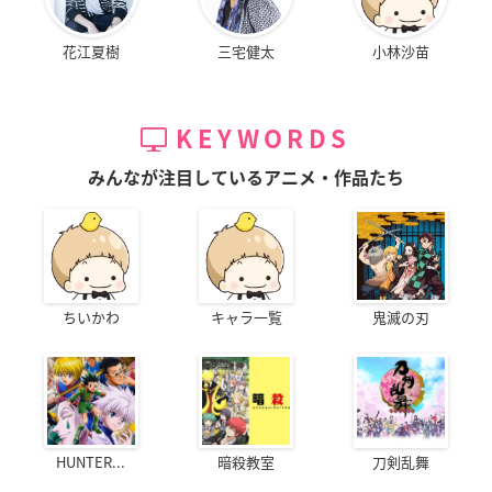
花江夏樹
三宅健太
小林沙苗
KEYWORDS
みんなが注目しているアニメ・作品たち
ちいかわ
キャラ一覧
鬼滅の刃
HUNTER...
暗殺教室
刀剣乱舞