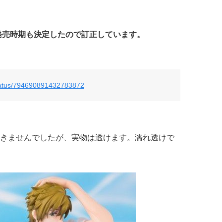
発売時期も決定したので訂正しています。
status/794690891432783872
きませんでしたが、実物は透けます。濡れ透けで