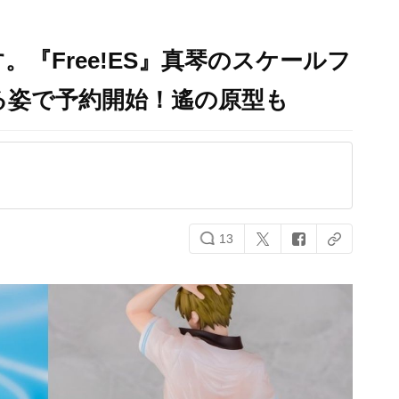
『Free!ES』真琴のスケールフ
る姿で予約開始！遙の原型も
13