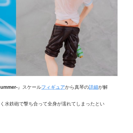
 Summer-
』スケール
フィギュア
から真琴の
詳細
が解
く水鉄砲で撃ち合って全身が濡れてしまったとい