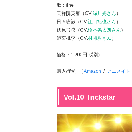
歌：fine
天祥院英智（CV.
緑川光さん
）
日々樹渉（CV.
江口拓也さん
）
伏見弓弦（CV.
橋本晃太朗さん
）
姫宮桃李（CV.
村瀬歩さん
）
価格：1,200円(税別)
購入/予約：[
Amazon
/
アニメイト
Vol.10 Trickstar