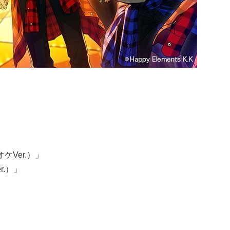
オケVer.）」
r.）」