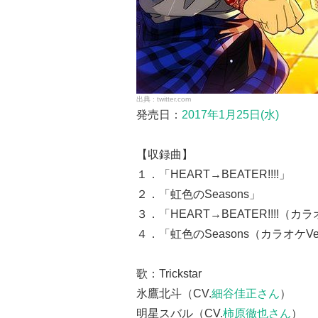
twitter.com
発売日：
2017年1月25日(水)
【収録曲】
１．「HEART→BEATER!!!!」
２．「虹色のSeasons」
３．「HEART→BEATER!!!!（カラ
４．「虹色のSeasons（カラオケVe
歌：Trickstar
氷鷹北斗（CV.
細谷佳正さん
）
明星スバル（CV.
柿原徹也さん
）