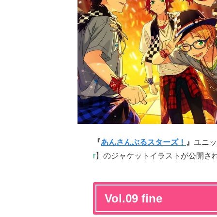
『
あんさんぶるスターズ！
』
ユニッ
r
】のジャケットイラストが公開さ
Vol.09 fine