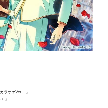
ラオケVer.）」
r.）」