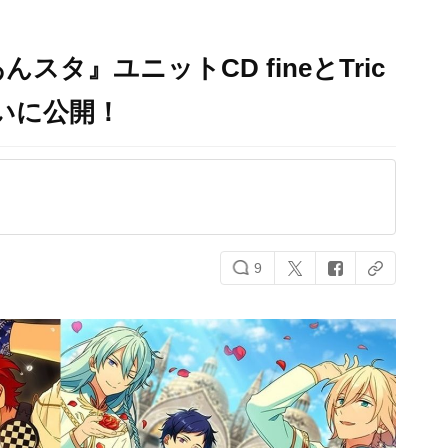
タ』ユニットCD fineとTric
ついに公開！
9