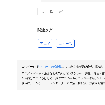
関連タグ
アニメ
ニュース
このページは
kusuguru株式会社
のにじめん編集部が作成・配信し
アニメ・ゲーム・漫画などの2次元コンテンツや、声優・舞台・
女性向けアニメをはじめ、少年アニメやキャラクター作品、VTu
さらに、アンケート・ランキング・オタ活（推し活）お役立ち情