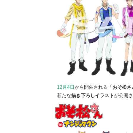
12月4日
から開催される
「おそ松さん
新たな
描き下ろしイラスト
が公開さ