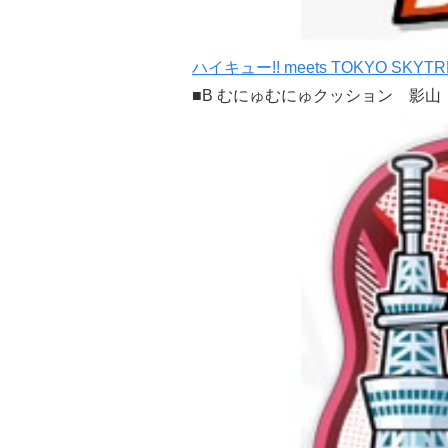
ハイキュー!! meets TOKYO SKYTR
■B むにゅむにゅクッション 影山 