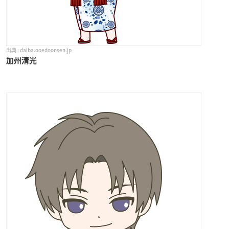
daiba.ooedoonsen.jp
加州清光