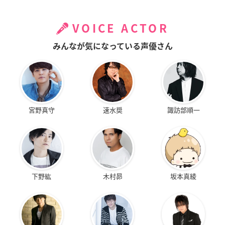
VOICE ACTOR
みんなが気になっている声優さん
宮野真守
速水奨
諏訪部順一
下野紘
木村昴
坂本真綾