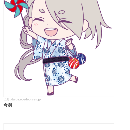
daiba.ooedoonsen.jp
今剣