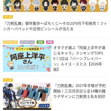
グッズ
『刀剣乱舞』御伴散歩～ぽちくじ～その2が9月下旬発売！フィ
ンガーパペットや近侍ピンシールが当たる
ランキング
アンケート
話題
声優
オタクが選ぶ「阿座上洋平が演
じるキャラ」ランキングTOP1
0！1位は『バーンブレイバー
ン』ルイス・スミス【2026年
版】
グッズ
『刀剣乱舞』2027年手帳が予約
開始！三日月宗近ら全14種の織
りデザインに刀剣男士名を刻印