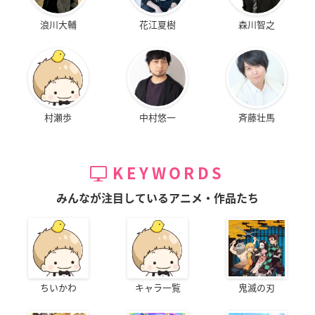
浪川大輔
花江夏樹
森川智之
村瀬歩
中村悠一
斉藤壮馬
KEYWORDS
みんなが注目しているアニメ・作品たち
ちいかわ
キャラ一覧
鬼滅の刃