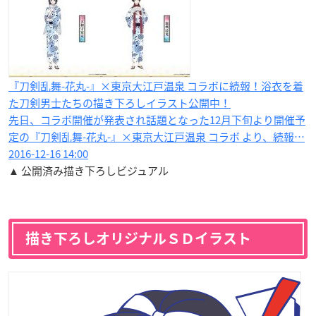
『刀剣乱舞-花丸-』×東京大江戸温泉 コラボに続報！浴衣を着
た刀剣男士たちの描き下ろしイラスト公開中！
先日、コラボ開催が発表され話題となった12月下旬より開催予
定の『刀剣乱舞-花丸-』×東京大江戸温泉 コラボ より、続報…
2016-12-16 14:00
▲ 公開済み描き下ろしビジュアル
描き下ろしオリジナルＳＤイラスト