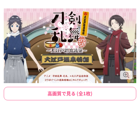
高画質で見る (全1枚)