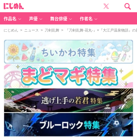
に
じ
め
ん
作品名
声優
舞台俳優
作者名
にじめん
>
ニュース
>
刀剣乱舞
> 『刀剣乱舞-花丸-』×『大江戸温泉物語』