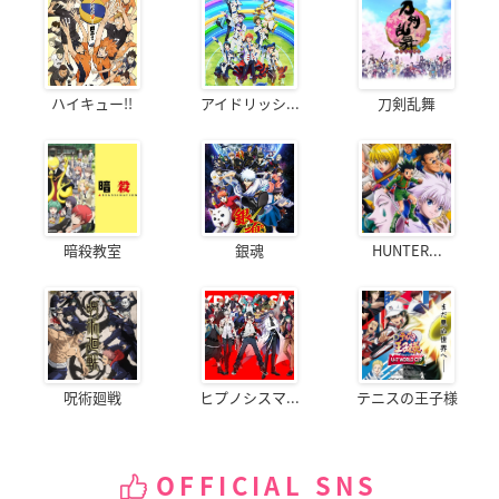
ハイキュー!!
アイドリッシ...
刀剣乱舞
暗殺教室
銀魂
HUNTER...
呪術廻戦
ヒプノシスマ...
テニスの王子様
OFFICIAL SNS